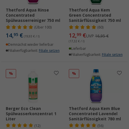
Thetford Aqua Rinse
Thetford Aqua Kem
Concentrated
Green Concentrated
Spülwasserreiniger 750 ml
Sanitärflüssigkeit 750 ml
(
Über
100)
(60)
14,
€
12,
€
95
99
UVP
16,95 €
(19,93 € / l)
(17,32 € / l)
Demnächst wieder lieferbar
Lieferbar
Filialverfügbarkeit:
Filiale setzen
Filialverfügbarkeit:
Filiale setzen
%
%
Berger Eco Clean
Thetford Aqua Kem Blue
Spülwasserkonzentrat 1
Concentrated Lavendel
Liter
Sanitärflüssigkeit 780 ml
(12)
(56)