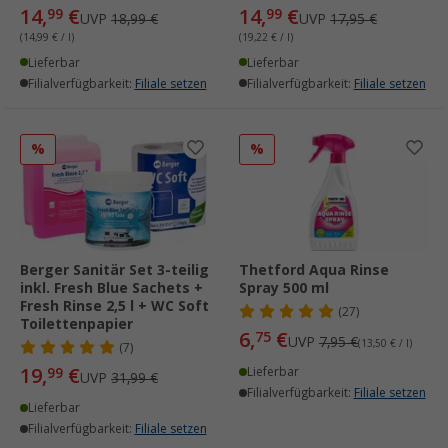
14,
€
14,
€
99
99
UVP
18,99 €
UVP
17,95 €
(14,99 € / l)
(19,22 € / l)
Lieferbar
Lieferbar
Filialverfügbarkeit:
Filiale setzen
Filialverfügbarkeit:
Filiale setzen
%
%
Berger Sanitär Set 3-teilig
Thetford Aqua Rinse
inkl. Fresh Blue Sachets +
Spray 500 ml
Fresh Rinse 2,5 l + WC Soft
(27)
Toilettenpapier
6,
€
75
UVP
7,95 €
(13,50 € / l)
(7)
19,
€
99
Lieferbar
UVP
31,99 €
Filialverfügbarkeit:
Filiale setzen
Lieferbar
Filialverfügbarkeit:
Filiale setzen