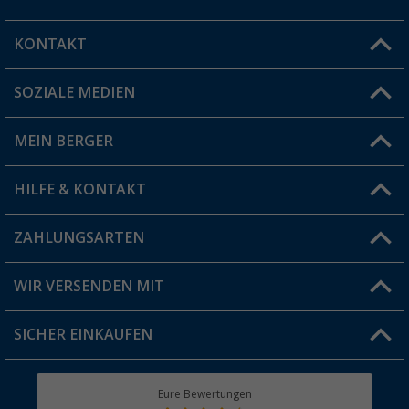
KONTAKT
SOZIALE MEDIEN
Du hast eine Frage?
MEIN BERGER
Filiale finden
HILFE & KONTAKT
Vorteilskarte
Blog
ZAHLUNGSARTEN
FAQ & Kontakt
Produkttester
Versandinformationen
WIR VERSENDEN MIT
Jobs & Karriere
Click & Collect
SICHER EINKAUFEN
Geschenkgutschein
Rücksendung
Berger Bewusst
Eure Bewertungen
Bestellstatus