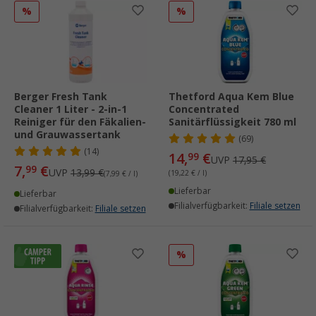
%
%
Berger Fresh Tank
Thetford Aqua Kem Blue
Cleaner 1 Liter - 2-in-1
Concentrated
Reiniger für den Fäkalien-
Sanitärflüssigkeit 780 ml
und Grauwassertank
(69)
(14)
14,
€
99
UVP
17,95 €
7,
€
99
UVP
13,99 €
(19,22 € / l)
(7,99 € / l)
Lieferbar
Lieferbar
Filialverfügbarkeit:
Filiale setzen
Filialverfügbarkeit:
Filiale setzen
%