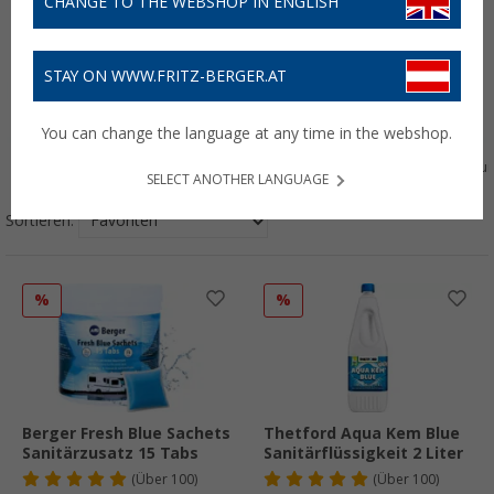
CHANGE TO THE WEBSHOP IN ENGLISH
STAY ON WWW.FRITZ-BERGER.AT
You can change the language at any time in the webshop.
Haushalt
Outdoor
Elektro
Wasseraufbereitu
SELECT ANOTHER LANGUAGE
Sortieren:
%
%
Berger Fresh Blue Sachets
Thetford Aqua Kem Blue
Sanitärzusatz 15 Tabs
Sanitärflüssigkeit 2 Liter
(
Über
100)
(
Über
100)