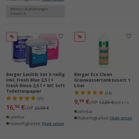
Weitere Ausführungen
erhältlich
%
%
Berger Sanitär Set 3-teilig
Berger Eco Clean
inkl. Fresh Blue 2,5 l +
Grauwassertankzusatz 1
Fresh Rinse 2,5 l + WC Soft
Liter
Toilettenpapier
(24)
(35)
9,
€
99
UVP
12,99 €
(9,99 € / l)
16,
€
50
UVP
23,99 €
Lieferbar
Lieferbar
Filialverfügbarkeit:
Filiale setzen
Filialverfügbarkeit:
Filiale setzen