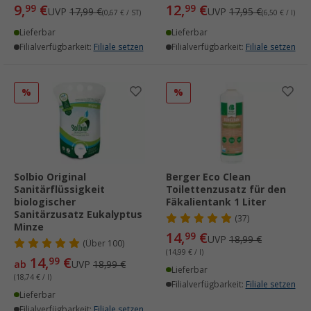
9,
€
12,
€
99
99
UVP
17,99 €
UVP
17,95 €
(0,67 € / ST)
(6,50 € / l)
Lieferbar
Lieferbar
Filialverfügbarkeit:
Filiale setzen
Filialverfügbarkeit:
Filiale setzen
%
%
Solbio Original
Berger Eco Clean
Sanitärflüssigkeit
Toilettenzusatz für den
biologischer
Fäkalientank 1 Liter
Sanitärzusatz Eukalyptus
(37)
Minze
14,
€
99
UVP
18,99 €
(
Über
100)
(14,99 € / l)
14,
€
99
ab
UVP
18,99 €
Lieferbar
(18,74 € / l)
Filialverfügbarkeit:
Filiale setzen
Lieferbar
Filialverfügbarkeit:
Filiale setzen