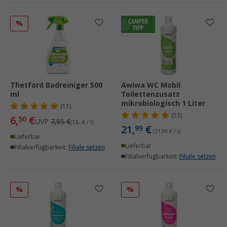
%
Thetford Badreiniger 500
Awiwa WC Mobil
ml
Toilettenzusatz
mikrobiologisch 1 Liter
(11)
(53)
6,
€
50
UVP
7,95 €
(13,- € / l)
21,
€
99
(21,99 € / l)
Lieferbar
Lieferbar
Filialverfügbarkeit:
Filiale setzen
Filialverfügbarkeit:
Filiale setzen
%
%