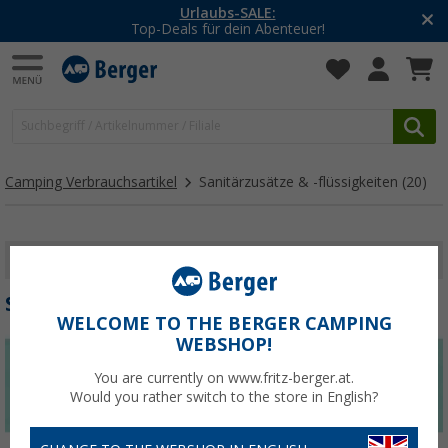
-20% auf Kleidung und Schuhe
Mit dem Aktionscode
20SSV
Camping Verbrauchsartikel
Sanitärzusätze & -flüssigkeiten
(20)
FILTER ANZEIGEN
SANITÄRZUSÄTZE & -FLÜSSIGKEITEN
WELCOME TO THE BERGER CAMPING
WEBSHOP!
You are currently on www.fritz-berger.at.
Would you rather switch to the store in English?