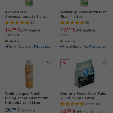
Awiwa Fresh
Awiwa Spülwasserzusatz
Abwasserzusatz 1 Liter
Flush 1 Liter
(31)
(5)
14,
€
17,
€
99
05
UVP
15,95 €
UVP
22,95 €
(14,99 € / l)
(17,05 € / l)
Lieferbar
Lieferbar
Filialverfügbarkeit:
Filiale setzen
Filialverfügbarkeit:
Filiale setzen
%
Trelino Liquid Fresh
Dometic PowerCare Tabs
Biologischer Zusatz für
20 Stück im Beutel
Urinbehälter 1 Liter
(
Über
100)
26,
€
99
18,
€
99
(26,99 € / l)
UVP
24,- €
(0,95 € / ST)