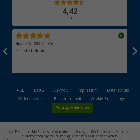
Über uns
4,42
Hauptkatalog
Gut
Händler werden
Hubert N.
09.08.2026
Kai 
Schnelle Lieferung
Seh
AGB
BattG
ElektroG
Impressum
Datenschutz
Widerrufsrecht
Barrierefreiheit
Cookie-Einstellungen
Vertrag widerrufen
Alle Preise inkl. MwSt., versandkostenfreie Lieferung ab 100 € innerhalb Österreich,
ausgenommen Sperrgutzuschlag. Ansonsten zzgl. Versandkosten.