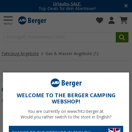
Urlaubs-SALE:
Top-Deals für dein Abenteuer!
Fahrzeug Angebote
Gas & Wasser Angebote
(1)
FILTER ANZEIGEN
GAS & WASSER ANGEBOTE
WELCOME TO THE BERGER CAMPING
Sortieren:
WEBSHOP!
You are currently on www.fritz-berger.at.
Would you rather switch to the store in English?
%