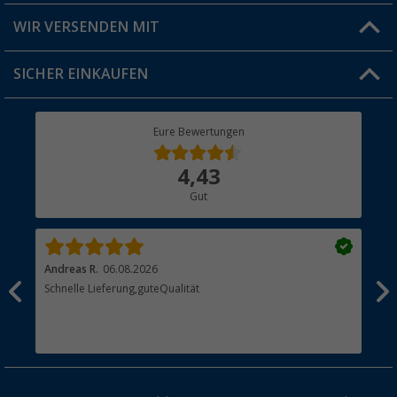
Produkttester
Versandinformationen
WIR VERSENDEN MIT
Jobs & Karriere
Click & Collect
SICHER EINKAUFEN
Geschenkgutschein
Rücksendung
Berger Bewusst
Eure Bewertungen
Bestellstatus
Über uns
4,43
Hauptkatalog
Gut
Händler werden
Andreas R.
06.08.2026
Dir
erne
Schnelle Lieferung,guteQualität
Die
Bes