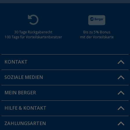
30 Tage Rückgaberecht
Bis zu 5% Bonus
100 Tage für Vorteilskartenbesitzer
mit der Vorteilskarte
KONTAKT
SOZIALE MEDIEN
Du hast eine Frage?
MEIN BERGER
Filiale finden
HILFE & KONTAKT
Vorteilskarte
Blog
ZAHLUNGSARTEN
FAQ & Kontakt