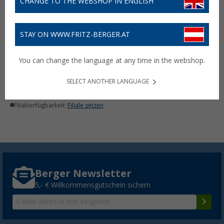
CHANGE TO THE WEBSHOP IN ENGLISH
STAY ON WWW.FRITZ-BERGER.AT
ThoMar Auto-Entfeuchter
Airdry DUO 2 x 600 g
You can change the language at any time in the webshop.
(2)
9,
€
99
UVP
19,99 €
SELECT ANOTHER LANGUAGE
Lieferbar
Filialverfügbarkeit:
Filiale setzen
Berger Newsletter
5,- € Willkommensgutschein sichern