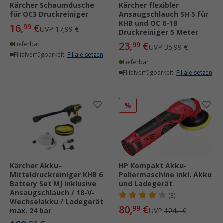
Kärcher Schaumdusche
Kärcher flexibler
für OC3 Druckreiniger
Ansaugschlauch SH 5 für
KHB und OC 6-18
16,
€
99
UVP
17,99 €
Druckreiniger 5 Meter
23,
€
Lieferbar
99
UVP
35,99 €
Filialverfügbarkeit:
Filiale setzen
Lieferbar
Filialverfügbarkeit:
Filiale setzen
%
Kärcher Akku-
HP Kompakt Akku-
Mitteldruckreiniger KHB 6
Poliermaschine inkl. Akku
Battery Set MJ inklusive
und Ladegerät
Ansaugschlauch / 18-V-
(3)
Wechselakku / Ladegerät
80,
€
99
max. 24 bar
UVP
124,- €
07