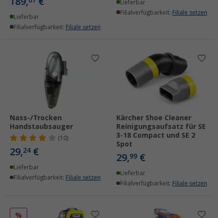
189,
€
Lieferbar
Filialverfügbarkeit:
Filiale setzen
Lieferbar
Filialverfügbarkeit:
Filiale setzen
Nass-/Trocken
Kärcher Shoe Cleaner
Handstaubsauger
Reinigungsaufsatz für SE
3-18 Compact und SE 2
(10)
Spot
29,
€
24
29,
€
99
Lieferbar
Lieferbar
Filialverfügbarkeit:
Filiale setzen
Filialverfügbarkeit:
Filiale setzen
%