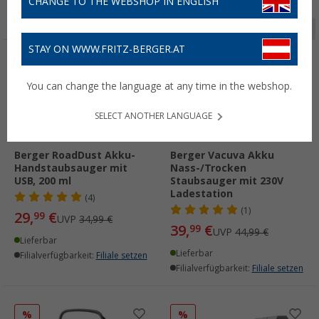
CHANGE TO THE WEBSHOP IN ENGLISH
Seite 1 von 2
STAY ON WWW.FRITZ-BERGER.AT
%
%
You can change the language at any time in the webshop.
SELECT ANOTHER LANGUAGE
Berger RoadDust Akku-
Berger Vacuva Akku
Handstaubsauger mit
Nass-/Trocken
USB, 200 ml
Staubsauger mit 230V
Ladestation
(4)
(1)
29,
€
99
UVP
34,99 €
39,
€
99
UVP
44,99 €
Lieferbar
Lieferbar
Filialverfügbarkeit:
Filiale setzen
Filialverfügbarkeit:
Filiale setzen
%
%