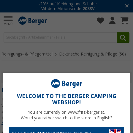
-20% auf Kleidung und Schuhe
Mit dem Aktionscode
20SSV
Reinigungs- & Pflegemittel
Elektrische Reinigung & Pflege
(50)
FILTER ANZEIGEN
ELEKTRISCHE REINIGUNG & PFLEGE
WELCOME TO THE BERGER CAMPING
Mit unseren elektrischen Reinigungsgeräten wird die Pflege deines
WEBSHOP!
Wohnwagens oder Wohnmobils deutlich einfacher. Hand- und
Stielsauger, Akku-Poliermaschinen, Eiskratzer oder Sterilisatoren
You are currently on www.fritz-berger.at.
sorgen für schnelle, gründliche Ergebnisse –
Jetzt mehr über unsere
Would you rather switch to the store in English?
Kategorie
Elektrische Reinigung & Pflege
erfahren...
Sortieren: