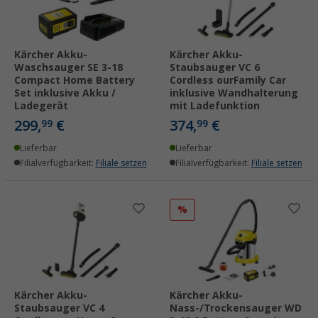
Kärcher Akku-
Kärcher Akku-
Waschsauger SE 3-18
Staubsauger VC 6
Compact Home Battery
Cordless ourFamily Car
Set inklusive Akku /
inklusive Wandhalterung
Ladegerät
mit Ladefunktion
299,
€
374,
€
99
99
Lieferbar
Lieferbar
Filialverfügbarkeit:
Filiale setzen
Filialverfügbarkeit:
Filiale setzen
%
Kärcher Akku-
Kärcher Akku-
Staubsauger VC 4
Nass-/Trockensauger WD