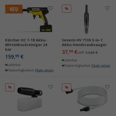
%
Kärcher OC 7-18 Akku-
Severin HV 7130 3-in-1
Mitteldruckreiniger 24
Akku-Handstaubsauger
bar
37,
€
99
UVP
54,99 €
159,
€
99
Lieferbar
Lieferbar
Filialverfügbarkeit:
Filiale setzen
Filialverfügbarkeit:
Filiale setzen
%
%