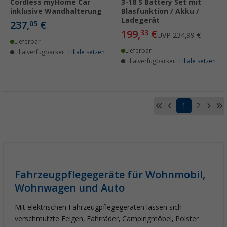
Cordless myHome Car
3-18 S Battery Set mit
inklusive Wandhalterung
Blasfunktion / Akku /
Ladegerät
237,
€
05
199,
€
33
UVP
234,99 €
Lieferbar
Lieferbar
Filialverfügbarkeit:
Filiale setzen
Filialverfügbarkeit:
Filiale setzen
1
2
Fahrzeugpflegegeräte für Wohnmobil,
Wohnwagen und Auto
Mit elektrischen Fahrzeugpflegegeräten lassen sich
verschmutzte Felgen, Fahrräder, Campingmöbel, Polster