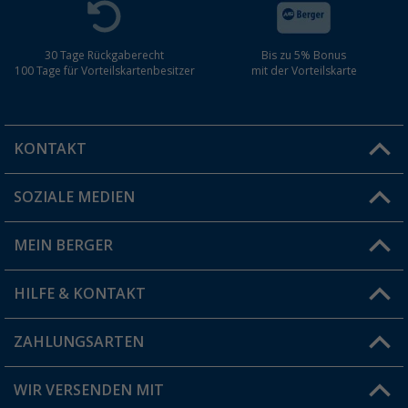
30 Tage Rückgaberecht
Bis zu 5% Bonus
100 Tage für Vorteilskartenbesitzer
mit der Vorteilskarte
KONTAKT
SOZIALE MEDIEN
Du hast eine Frage?
MEIN BERGER
Filiale finden
HILFE & KONTAKT
Vorteilskarte
Blog
ZAHLUNGSARTEN
FAQ & Kontakt
Produkttester
Versandinformationen
WIR VERSENDEN MIT