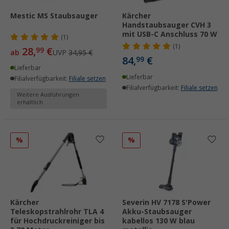
Mestic MS Staubsauger
Kärcher
Handstaubsauger CVH 3
mit USB-C Anschluss 70 W
(1)
(1)
28,
€
99
ab
UVP
34,95 €
84,
€
99
Lieferbar
Lieferbar
Filialverfügbarkeit:
Filiale setzen
Filialverfügbarkeit:
Filiale setzen
Weitere Ausführungen
erhältlich
%
%
Kärcher
Severin HV 7178 S'Power
Teleskopstrahlrohr TLA 4
Akku-Staubsauger
für Hochdruckreiniger bis
kabellos 130 W blau