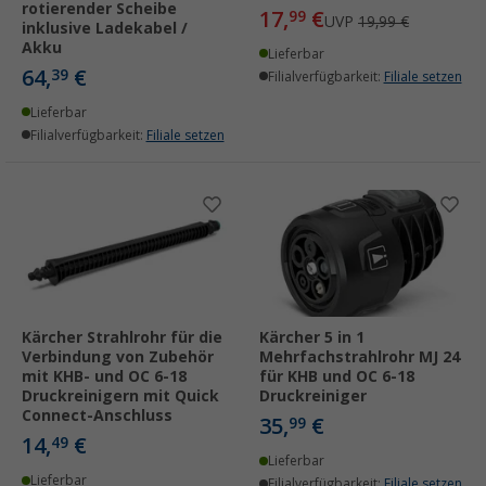
rotierender Scheibe
17,
€
99
UVP
19,99 €
inklusive Ladekabel /
Akku
Lieferbar
64,
€
39
Filialverfügbarkeit:
Filiale setzen
Lieferbar
Filialverfügbarkeit:
Filiale setzen
Kärcher Strahlrohr für die
Kärcher 5 in 1
Verbindung von Zubehör
Mehrfachstrahlrohr MJ 24
mit KHB- und OC 6-18
für KHB und OC 6-18
Druckreinigern mit Quick
Druckreiniger
Connect-Anschluss
35,
€
99
14,
€
49
Lieferbar
Lieferbar
Filialverfügbarkeit:
Filiale setzen