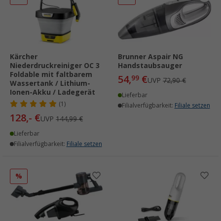
Kärcher
Brunner Aspair NG
Niederdruckreiniger OC 3
Handstaubsauger
Foldable mit faltbarem
54,
€
99
UVP
72,90 €
Wassertank / Lithium-
Ionen-Akku / Ladegerät
Lieferbar
(1)
Filialverfügbarkeit:
Filiale setzen
128,- €
UVP
144,99 €
Lieferbar
Filialverfügbarkeit:
Filiale setzen
%