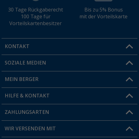
30 Tage Rückgaberecht
Bis zu 5% Bonus
100 Tage für
mit der Vorteilskarte
Vorteilskartenbesitzer
KONTAKT
SOZIALE MEDIEN
Du hast eine Frage?
MEIN BERGER
Filiale finden
HILFE & KONTAKT
Vorteilskarte
Blog
ZAHLUNGSARTEN
FAQ & Kontakt
Produkttester
Versandinformationen
WIR VERSENDEN MIT
Jobs & Karriere