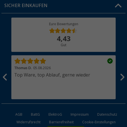
Click & Collect
SICHER EINKAUFEN
Geschenkgutschein
Rücksendung
Berger Bewusst
Eure Bewertungen
Bestellstatus
Über uns
4,43
Hauptkatalog
Gut
Händler werden
Thomas D.
05.08.2026
Kla
 1a
Top Ware, top Ablauf, gerne wieder
Wi
ei
AGB
BattG
ElektroG
Impressum
Datenschutz
Widerrufsrecht
Barrierefreiheit
Cookie-Einstellungen