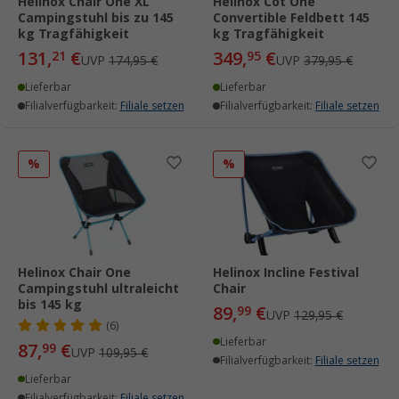
Helinox Chair One XL
Helinox Cot One
Campingstuhl bis zu 145
Convertible Feldbett 145
kg Tragfähigkeit
kg Tragfähigkeit
131,
€
349,
€
21
95
UVP
174,95 €
UVP
379,95 €
Lieferbar
Lieferbar
Filialverfügbarkeit:
Filiale setzen
Filialverfügbarkeit:
Filiale setzen
%
%
Helinox Chair One
Helinox Incline Festival
Campingstuhl ultraleicht
Chair
bis 145 kg
89,
€
99
UVP
129,95 €
(6)
Lieferbar
87,
€
99
UVP
109,95 €
Filialverfügbarkeit:
Filiale setzen
Lieferbar
Filialverfügbarkeit:
Filiale setzen