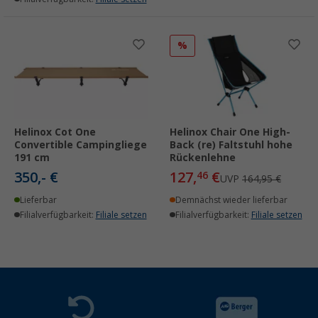
%
Helinox Cot One
Helinox Chair One High-
Convertible Campingliege
Back (re) Faltstuhl hohe
191 cm
Rückenlehne
350,- €
127,
€
46
UVP
164,95 €
Lieferbar
Demnächst wieder lieferbar
Filialverfügbarkeit:
Filiale setzen
Filialverfügbarkeit:
Filiale setzen