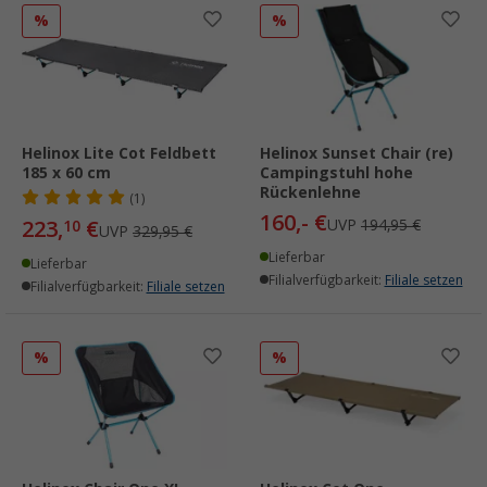
%
%
Helinox Lite Cot Feldbett
Helinox Sunset Chair (re)
185 x 60 cm
Campingstuhl hohe
Rückenlehne
(1)
160,- €
223,
€
UVP
194,95 €
10
UVP
329,95 €
Lieferbar
Lieferbar
Filialverfügbarkeit:
Filiale setzen
Filialverfügbarkeit:
Filiale setzen
%
%