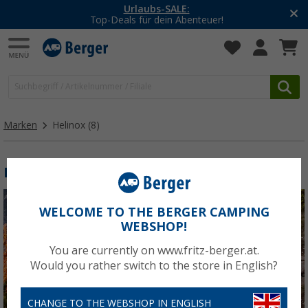
-20% auf Kleidung und Schuhe
Mit dem Aktionscode
20SSV
Marken
Helinox
(8)
HELINOX
WELCOME TO THE BERGER CAMPING
WEBSHOP!
You are currently on www.fritz-berger.at.
Would you rather switch to the store in English?
CHANGE TO THE WEBSHOP IN ENGLISH