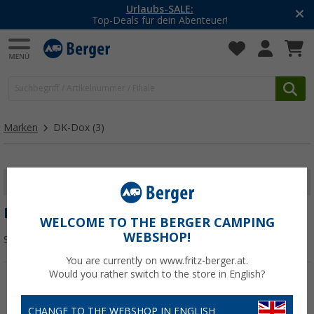
Urlaubs-SALE:
Top-Deals für dein Abenteuer!
Marken
DK-Dox
(3)
FILTER ANZEIGEN
DK-DOX
WELCOME TO THE BERGER CAMPING
WEBSHOP!
Sortieren:
You are currently on www.fritz-berger.at.
Would you rather switch to the store in English?
%
CHANGE TO THE WEBSHOP IN ENGLISH