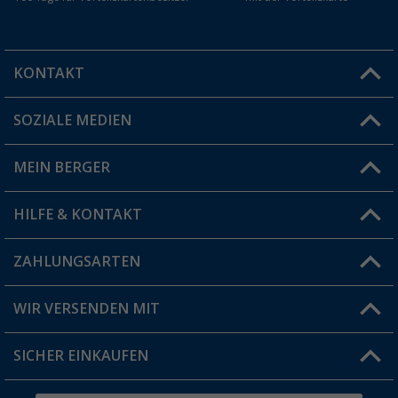
KONTAKT
SOZIALE MEDIEN
Du hast eine Frage?
MEIN BERGER
Filiale finden
HILFE & KONTAKT
Vorteilskarte
Blog
ZAHLUNGSARTEN
FAQ & Kontakt
Produkttester
Versandinformationen
WIR VERSENDEN MIT
Jobs & Karriere
Click & Collect
SICHER EINKAUFEN
Geschenkgutschein
Rücksendung