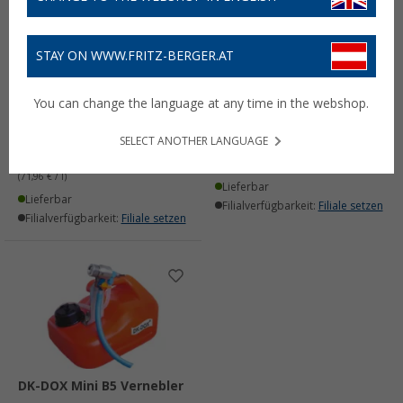
STAY ON WWW.FRITZ-BERGER.AT
DK-Dox
DK-Dox
Trinkwasserdesinfektion
Trinkwasserdesinfektion
You can change the language at any time in the webshop.
Aktiv Basic
Aktiv Mobil
(76)
(38)
SELECT ANOTHER LANGUAGE
17,
€
24,
€
99
99
UVP
19,99 €
(833,- € / l)
(71,96 € / l)
Lieferbar
Lieferbar
Filialverfügbarkeit:
Filiale setzen
Filialverfügbarkeit:
Filiale setzen
DK-DOX Mini B5 Vernebler