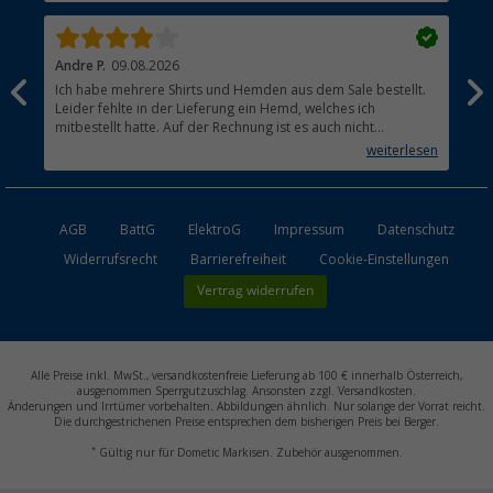
Andre P.
09.08.2026
Tho
Ich habe mehrere Shirts und Hemden aus dem Sale bestellt.
Per
Leider fehlte in der Lieferung ein Hemd, welches ich
mitbestellt hatte. Auf der Rechnung ist es auch nicht
aufgetaucht, aber es gab keinen einzigen Hinweis, dass die
weiterlesen
Lieferung nicht komplett ist.
AGB
BattG
ElektroG
Impressum
Datenschutz
Widerrufsrecht
Barrierefreiheit
Cookie-Einstellungen
Vertrag widerrufen
Alle Preise inkl. MwSt., versandkostenfreie Lieferung ab 100 € innerhalb Österreich,
ausgenommen Sperrgutzuschlag. Ansonsten zzgl. Versandkosten.
Änderungen und Irrtümer vorbehalten. Abbildungen ähnlich. Nur solange der Vorrat reicht.
Die durchgestrichenen Preise entsprechen dem bisherigen Preis bei Berger.
*
Gültig nur für Dometic Markisen. Zubehör ausgenommen.