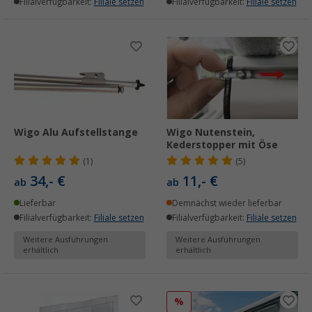
Filialverfügbarkeit:
Filiale setzen
Filialverfügbarkeit:
Filiale setzen
Wigo Alu Aufstellstange
Wigo Nutenstein,
Kederstopper mit Öse
(1)
(5)
34,- €
11,- €
ab
ab
Lieferbar
Demnächst wieder lieferbar
Filialverfügbarkeit:
Filiale setzen
Filialverfügbarkeit:
Filiale setzen
Weitere Ausführungen
Weitere Ausführungen
erhältlich
erhältlich
%