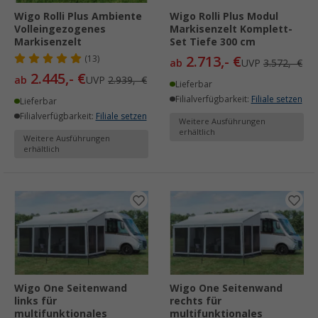
Wigo Rolli Plus Ambiente
Wigo Rolli Plus Modul
Volleingezogenes
Markisenzelt Komplett-
Markisenzelt
Set Tiefe 300 cm
2.713,- €
(13)
ab
UVP
3.572,- €
2.445,- €
ab
UVP
2.939,- €
Lieferbar
Filialverfügbarkeit:
Filiale setzen
Lieferbar
Filialverfügbarkeit:
Filiale setzen
Weitere Ausführungen
erhältlich
Weitere Ausführungen
erhältlich
Wigo One Seitenwand
Wigo One Seitenwand
links für
rechts für
multifunktionales
multifunktionales