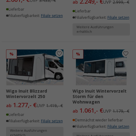
UVP
3.433,- €
2.249,- €
ab
UVP
2.999,- €
Lieferbar
Lieferbar
Filialverfügbarkeit:
Filiale setzen
Filialverfügbarkeit:
Filiale setzen
Weitere Ausführungen
erhältlich
%
%
Wigo Inuit Blizzard
Wigo Inuit Wintervorzelt
Wintervorzelt 250
Storm für den
Wohnwagen
1.277,- €
ab
UVP
1.419,- €
1.061,- €
ab
UVP
1.179,- €
Lieferbar
Demnächst wieder lieferbar
Filialverfügbarkeit:
Filiale setzen
Filialverfügbarkeit:
Filiale setzen
Weitere Ausführungen
erhältlich