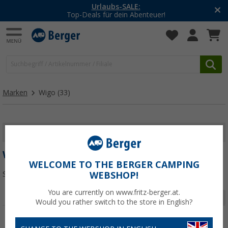
-20% auf Kleidung und Schu
r!
Mit dem Aktionscode
20SS
Marken
Wigo
(33)
FILTER ANZEIGEN
WIGO
WELCOME TO THE BERGER CAMPING
Sortieren:
WEBSHOP!
You are currently on www.fritz-berger.at.
Seite 1 von 2
Would you rather switch to the store in English?
%
%