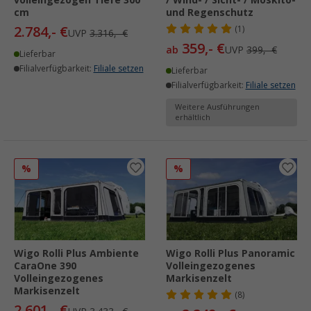
volleingezogen Tiefe 300
/ Wind- / Sicht- / Moskito-
cm
und Regenschutz
2.784,- €
(1)
UVP
3.316,- €
359,- €
ab
UVP
399,- €
Lieferbar
Filialverfügbarkeit:
Filiale setzen
Lieferbar
Filialverfügbarkeit:
Filiale setzen
Weitere Ausführungen
erhältlich
%
%
Wigo Rolli Plus Ambiente
Wigo Rolli Plus Panoramic
CaraOne 390
Volleingezogenes
Volleingezogenes
Markisenzelt
Markisenzelt
(8)
2.601,- €