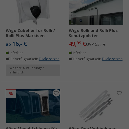
Wigo Zubehör für Rolli /
Wigo Rolli und Rolli Plus
Rolli Plus Markisen
Schutzpolster
16,- €
49,
€
99
ab
UVP
53,- €
Lieferbar
Lieferbar
Filialverfügbarkeit:
Filiale setzen
Filialverfügbarkeit:
Filiale setzen
Weitere Ausführungen
erhältlich
%
Wigo Modul Schleuse für
Wigo One Verbindungs-