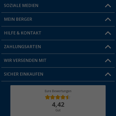
SOZIALE MEDIEN
Du hast eine Frage?
MEIN BERGER
Filiale finden
HILFE & KONTAKT
Vorteilskarte
Blog
ZAHLUNGSARTEN
FAQ & Kontakt
Produkttester
Versandinformationen
WIR VERSENDEN MIT
Jobs & Karriere
Click & Collect
SICHER EINKAUFEN
Geschenkgutschein
Rücksendung
Berger Bewusst
Eure Bewertungen
Bestellstatus
Über uns
4,42
Hauptkatalog
Gut
Händler werden