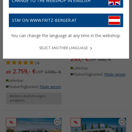
CHANGE TO THE WEBSHOP IN ENGLISH
STAY ON WWW.FRITZ-BERGER.AT
Wigo Best Deal 2026 Rolli
Wigo Rock and Rolli Paket
You can change the language at any time in the webshop.
Plus Ambiente
Plus Markisenzelt
Markisenzelt inklusive
Zubehörset inkl.
SELECT ANOTHER LANGUAGE
Sunroof und Rock N Rolli
Tragetasche
Paket
295,- €
UVP
339,- €
(4)
Lieferbar
2.759,- €
ab
UVP
3.599,- €
Filialverfügbarkeit:
Filiale setzen
Lieferbar
Filialverfügbarkeit:
Filiale setzen
Weitere Ausführungen
erhältlich
%
%