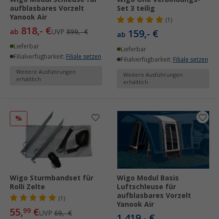
aufblasbares Vorzelt
Set 3 teilig
Yanook Air
(1)
818,- €
ab
UVP
899,- €
159,- €
ab
Lieferbar
Lieferbar
Filialverfügbarkeit:
Filiale setzen
Filialverfügbarkeit:
Filiale setzen
Weitere Ausführungen
Weitere Ausführungen
erhältlich
erhältlich
%
Wigo Sturmbandset für
Wigo Modul Basis
Rolli Zelte
Luftschleuse für
aufblasbares Vorzelt
(1)
Yanook Air
55,
€
99
UVP
69,- €
1.419,- €