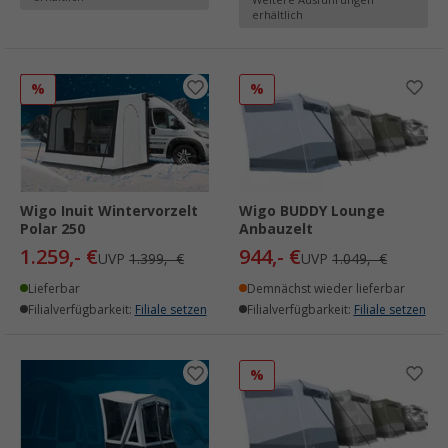
Weitere Ausführungen
erhältlich
%
%
Wigo Inuit Wintervorzelt
Wigo BUDDY Lounge
Polar 250
Anbauzelt
1.259,- €
944,- €
UVP
1.399,- €
UVP
1.049,- €
Lieferbar
Demnächst wieder lieferbar
Filialverfügbarkeit:
Filiale setzen
Filialverfügbarkeit:
Filiale setzen
%