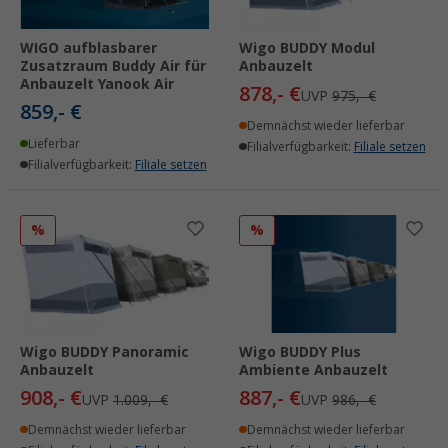
WIGO aufblasbarer
Wigo BUDDY Modul
Zusatzraum Buddy Air für
Anbauzelt
Anbauzelt Yanook Air
878,- €
UVP
975,- €
859,- €
Demnächst wieder lieferbar
Lieferbar
Filialverfügbarkeit:
Filiale setzen
Filialverfügbarkeit:
Filiale setzen
%
%
Wigo BUDDY Panoramic
Wigo BUDDY Plus
Anbauzelt
Ambiente Anbauzelt
908,- €
887,- €
UVP
1.009,- €
UVP
986,- €
Demnächst wieder lieferbar
Demnächst wieder lieferbar