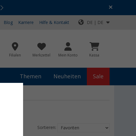
Urlaubs-SALE:
Top-Deals für dein Abenteuer!
Blog
Karriere
Hilfe & Kontakt
DE | DE
Filialen
Merkzettel
Mein Konto
Kassa
Themen
Neuheiten
Sale
Sortieren: