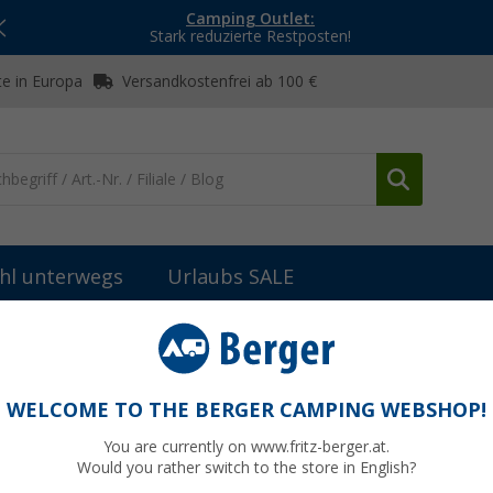
Camping Outlet:
Stark reduzierte Restposten!
e in Europa
Versandkostenfrei ab 100 €
hl unterwegs
Urlaubs SALE
WELCOME TO THE BERGER CAMPING WEBSHOP!
AGNARI
You are currently on www.fritz-berger.at.
Would you rather switch to the store in English?