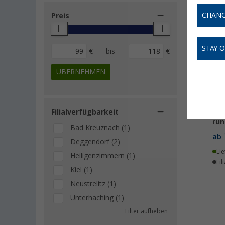
CHANG
Preis
STAY 
€
bis
€
ÜBERNEHMEN
Filialverfügbarkeit
Ca
run
Bad Kreuznach (1)
ab
Deggendorf (2)
Lie
Heiligenzimmern (1)
Fil
Kiel (1)
Neustrelitz (1)
Unterhaching (1)
Filter aufheben