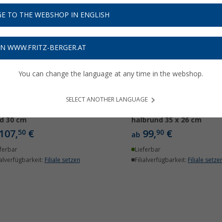
E TO THE WEBSHOP IN ENGLISH
ON WWW.FRITZ-BERGER.AT
You can change the language at any time in the webshop.
SELECT ANOTHER LANGUAGE
stagnari Waschbecken
Castagnari Waschbecke
d 30 cm
halbrund 35 x 26 cm
107,
€
99,
€
50
90
ab
ferbar
Lieferbar
ialverfügbarkeit:
Filiale setzen
Filialverfügbarkeit:
Filiale setze