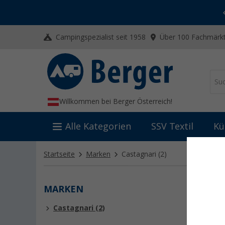
-20% auf Kleidung und Schuhe
Mit dem Aktionscode
20SSV
Campingspezialist seit 1958
Über 100 Fachmärkt
Willkommen bei Berger Österreich!
Alle Kategorien
SSV Textil
Kü
Startseite
Marken
Castagnari
(2)
MARKEN
CAST
Castagnari (2)