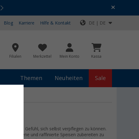
Urlaubs-SALE:
Top-Deals für dein Abenteuer!
Blog
Karriere
Hilfe & Kontakt
DE | DE
Filialen
Merkzettel
Mein Konto
Kassa
Themen
Neuheiten
Sale
 ein tolles Gefühl, sich selbst verpflegen zu können.
b ausgefallene und raffinierte Speisen zubereiten zu