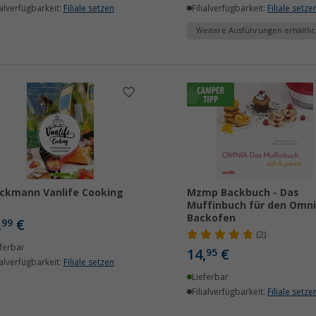
ialverfügbarkeit:
Filiale setzen
Filialverfügbarkeit:
Filiale setze
Weitere Ausführungen erhältlic
ckmann Vanlife Cooking
Mzmp Backbuch - Das
Muffinbuch für den Omn
Backofen
,
€
99
(2)
ferbar
14,
€
95
ialverfügbarkeit:
Filiale setzen
Lieferbar
Filialverfügbarkeit:
Filiale setze