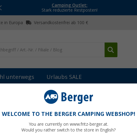
Camping Outlet:
Stark reduzierte Restposten!
e in Europa
Versandkostenfrei ab 100 €
hl unterwegs
Urlaubs SALE
Campen & Kochen
(37)
WELCOME TO THE BERGER CAMPING WEBSHOP!
EN & KOCHEN
You are currently on www.fritz-berger.at.
nem Campingplatz oder während einer Wanderung in den Bergen: es ist
Would you rather switch to the store in English?
 Berger findest du eine Vielzahl an Camping-Kochbüchern, um im Urlau