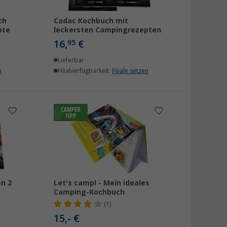
ch
Cadac Kochbuch mit
pte
leckersten Campingrezepten
16,
€
95
Lieferbar
n
Filialverfügbarkeit:
Filiale setzen
n 2
Let's camp! - Mein ideales
Camping-Kochbuch
(1)
15,- €