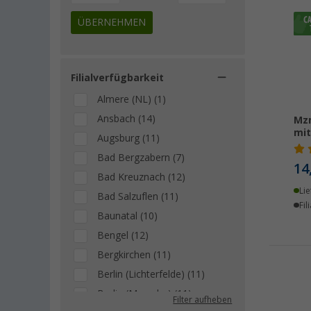
ÜBERNEHMEN
Filialverfügbarkeit
Almere (NL) (1)
Ansbach (14)
Mzm
mi
Augsburg (11)
Bad Bergzabern (7)
14
Bad Kreuznach (12)
Lie
Bad Salzuflen (11)
Fil
Baunatal (10)
Bengel (12)
Bergkirchen (11)
Berlin (Lichterfelde) (11)
Berlin (Marzahn) (11)
Filter aufheben