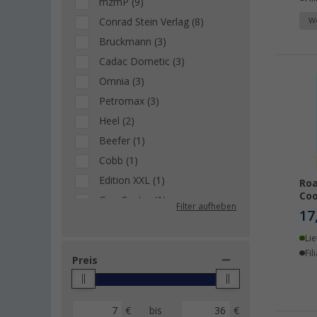
mzmP (9)
Conrad Stein Verlag (8)
We
Bruckmann (3)
Cadac Dometic (3)
Omnia (3)
Petromax (3)
Heel (2)
Beefer (1)
Cobb (1)
Edition XXL (1)
Roa
Coo
Geo Center (1)
Filter aufheben
17
Michelin (1)
Lie
Roadbaker (1)
Fil
Preis
€
bis
€