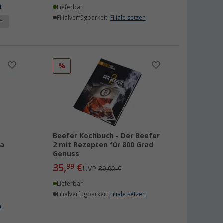
n
Lieferbar
Filialverfügbarkeit:
Filiale setzen
h
%
Beefer Kochbuch - Der Beefer
ia
2 mit Rezepten für 800 Grad
Genuss
35,
€
99
UVP
39,90 €
Lieferbar
Filialverfügbarkeit:
Filiale setzen
n