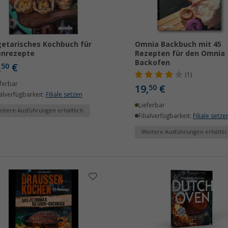
etarisches Kochbuch für
Omnia Backbuch mit 45
enrezepte
Rezepten für den Omnia
Backofen
,
€
50
(1)
ferbar
19,
€
50
ialverfügbarkeit:
Filiale setzen
Lieferbar
itere Ausführungen erhältlich
Filialverfügbarkeit:
Filiale setze
Weitere Ausführungen erhältlic