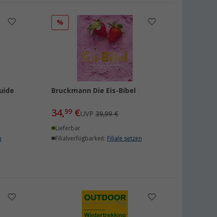
%
uide
Bruckmann Die Eis-Bibel
34,
€
99
UVP
39,99 €
Lieferbar
n
Filialverfügbarkeit:
Filiale setzen