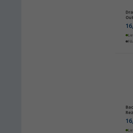
Ellingen (10)
Erfurt (12)
Dra
Eriskirch (14)
Ou
16
Frankfurt am Main (12)
Freiburg (7)
Lie
Fil
Fulda (10)
Gera (11)
Gießen (12)
Grafenau (9)
Göttingen (11)
Gütersloh (12)
Hamburg (12)
Hannover (10)
Bac
Heide (12)
Re
Heidelberg (15)
16
Heiligenhafen (13)
Lie