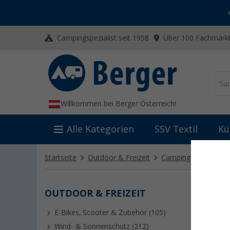
-20% auf Kleidung und Schuhe
Mit dem Aktionscode
20SSV
Campingspezialist seit 1958
Über 100 Fachmärkt
Willkommen bei Berger Österreich!
Alle Kategorien
SSV Textil
Kü
Startseite
Outdoor & Freizeit
Campingliteratur
OUTDOOR & FREIZEIT
CAMP
E-Bikes, Scooter & Zubehör (105)
Ob auf ei
Bei Fritz
Wind- & Sonnenschutz (212)