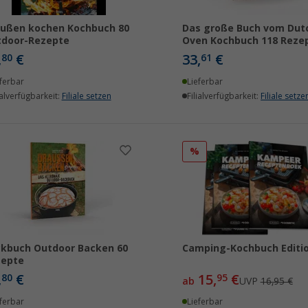
ußen kochen Kochbuch 80
Das große Buch vom Dut
tdoor-Rezepte
Oven Kochbuch 118 Reze
,
€
33,
€
80
61
ferbar
Lieferbar
ialverfügbarkeit:
Filiale setzen
Filialverfügbarkeit:
Filiale setze
%
kbuch Outdoor Backen 60
Camping-Kochbuch Editio
zepte
,
€
15,
€
80
95
ab
UVP
16,95 €
ferbar
Lieferbar