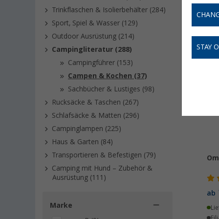
können. 
Trinkflaschen & Isolierbehälter (284)
unsere K
CHANG
Sport, Spiel & Wasser (129)
Outdoor Ausrüstung (214)
STAY 
Campingliteratur (288)
Campingführer (153)
Campen & Kochen (37)
Sachbücher & Lustiges (98)
Rucksäcke & Taschen (267)
Schlafsäcke & Matten (296)
Campinglampen (225)
Haus & Garten (84)
Transportieren & Befestigen (79)
Om
Camping mit Hund – Zubehör &
Ausrüstung (111)
ab
Marke
Lie
Fil