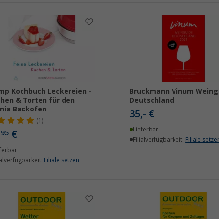
p Kochbuch Leckereien -
Bruckmann Vinum Weing
hen & Torten für den
Deutschland
nia Backofen
35,- €
(1)
Lieferbar
,
€
95
Filialverfügbarkeit:
Filiale setze
ferbar
ialverfügbarkeit:
Filiale setzen