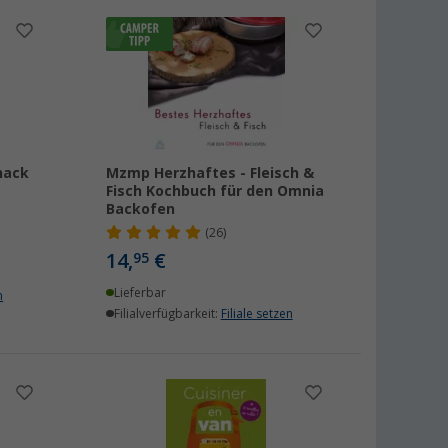
nack
Mzmp Herzhaftes - Fleisch &
Fisch Kochbuch für den Omnia
Backofen
(26)
14,
€
95
Lieferbar
n
Filialverfügbarkeit:
Filiale setzen