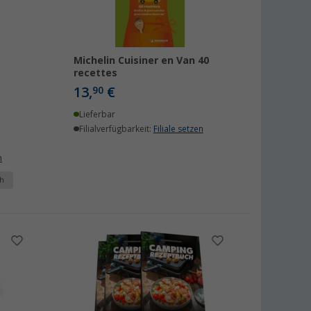
Michelin Cuisiner en Van 40
recettes
13,
€
90
Lieferbar
Filialverfügbarkeit:
Filiale setzen
n
h