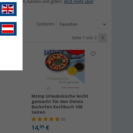
latz kochen, backen und grillen.
Jetzt mehr über
Sortieren:
Seite 1 von 2
t
Mzmp Urlaubsküche leicht
gemacht für den Omnia
Backofen Kochbuch 108
Seiten
(3)
14,
€
95