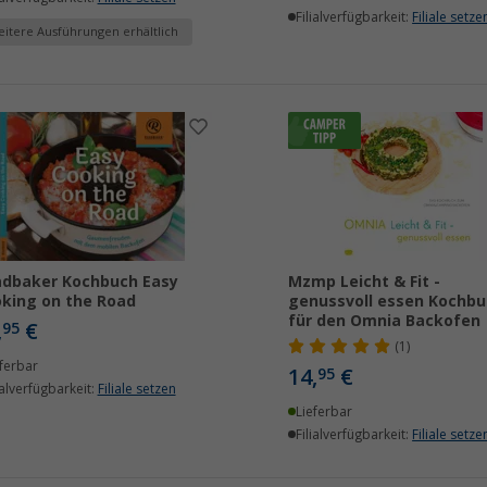
Filialverfügbarkeit:
Filiale setze
itere Ausführungen erhältlich
dbaker Kochbuch Easy
Mzmp Leicht & Fit -
king on the Road
genussvoll essen Kochbu
für den Omnia Backofen
,
€
95
(1)
ferbar
14,
€
95
ialverfügbarkeit:
Filiale setzen
Lieferbar
Filialverfügbarkeit:
Filiale setze