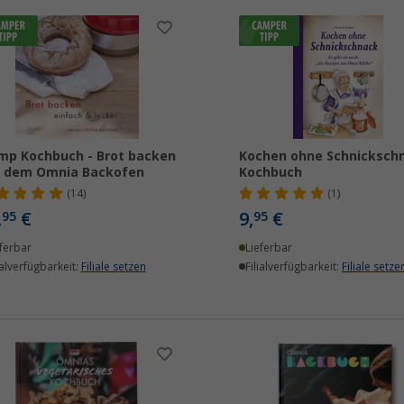
p Kochbuch - Brot backen
Kochen ohne Schnicksch
t dem Omnia Backofen
Kochbuch
(14)
(1)
,
€
9,
€
95
95
ferbar
Lieferbar
ialverfügbarkeit:
Filiale setzen
Filialverfügbarkeit:
Filiale setze