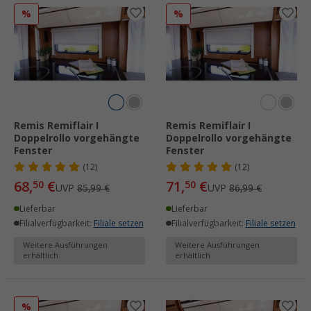
%
%
Remis Remiflair I
Remis Remiflair I
Doppelrollo vorgehängte
Doppelrollo vorgehängte
Fenster
Fenster
(12)
(12)
68,
€
71,
€
50
50
UVP
85,99 €
UVP
86,99 €
Lieferbar
Lieferbar
Filialverfügbarkeit:
Filiale setzen
Filialverfügbarkeit:
Filiale setzen
Weitere Ausführungen
Weitere Ausführungen
erhältlich
erhältlich
%