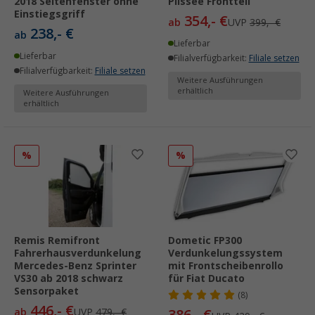
2018 Seitenfenster ohne
Plissee Frontteil
Einstiegsgriff
354,- €
ab
UVP
399,- €
238,- €
ab
Lieferbar
Lieferbar
Filialverfügbarkeit:
Filiale setzen
Filialverfügbarkeit:
Filiale setzen
Weitere Ausführungen
erhältlich
Weitere Ausführungen
erhältlich
%
%
Remis Remifront
Dometic FP300
Fahrerhausverdunkelung
Verdunkelungssystem
Mercedes-Benz Sprinter
mit Frontscheibenrollo
VS30 ab 2018 schwarz
für Fiat Ducato
Sensorpaket
(8)
446,- €
ab
UVP
479,- €