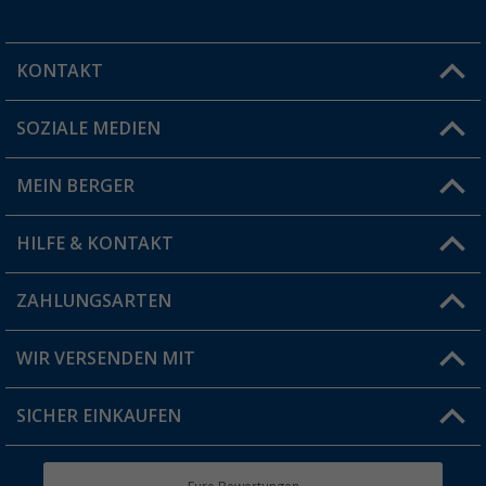
KONTAKT
SOZIALE MEDIEN
Du hast eine Frage?
MEIN BERGER
Filiale finden
HILFE & KONTAKT
Vorteilskarte
Blog
ZAHLUNGSARTEN
FAQ & Kontakt
Produkttester
Versandinformationen
WIR VERSENDEN MIT
Jobs & Karriere
Click & Collect
SICHER EINKAUFEN
Geschenkgutschein
Rücksendung
Berger Bewusst