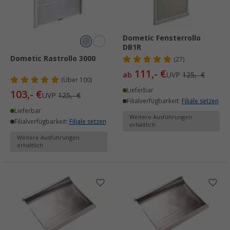
Dometic Fensterrollo
DB1R
Dometic Rastrollo 3000
(27)
111,- €
ab
UVP
125,- €
(
Über
100)
Lieferbar
103,- €
UVP
125,- €
Filialverfügbarkeit:
Filiale setzen
Lieferbar
Weitere Ausführungen
Filialverfügbarkeit:
Filiale setzen
erhältlich
Weitere Ausführungen
erhältlich