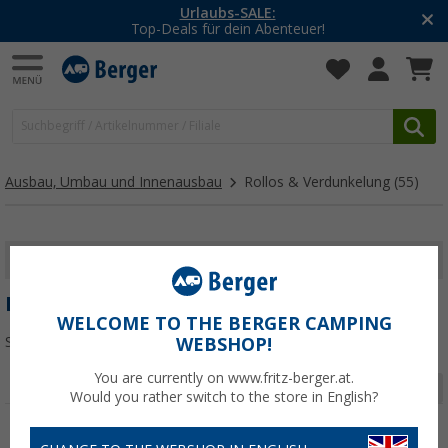
-20% auf Kleidung und Schuhe
Mit dem Aktionscode
20SSV
Ausbau, Umbau und Innenausbau
Rollos & Verdunkelung
(55)
FILTER ANZEIGEN
ROLLOS & VERDUNKELUNG
WELCOME TO THE BERGER CAMPING
Sortieren:
WEBSHOP!
You are currently on www.fritz-berger.at.
Seite 1 von 2
Would you rather switch to the store in English?
%
%