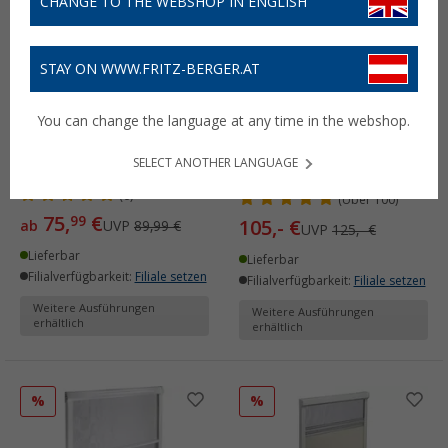
CHANGE TO THE WEBSHOP IN ENGLISH
STAY ON WWW.FRITZ-BERGER.AT
Airxcel Maxxshade
You can change the language at any time in the webshop.
Verdunklungsrollo für
Dachentlüftung 356 x 356
Dometic Rastrollo 3000
SELECT ANOTHER LANGUAGE
mm
(6)
(
Über
100)
75,
€
99
105,- €
ab
UVP
89,99 €
UVP
125,- €
Lieferbar
Lieferbar
Filialverfügbarkeit:
Filiale setzen
Filialverfügbarkeit:
Filiale setzen
Weitere Ausführungen
Weitere Ausführungen
erhältlich
erhältlich
%
%