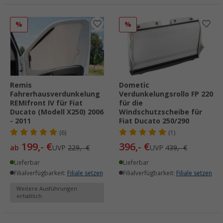
%
%
Remis
Dometic
Fahrerhausverdunkelung
Verdunkelungsrollo FP 220
REMIfront IV für Fiat
für die
Ducato (Modell X250) 2006
Windschutzscheibe für
- 2011
Fiat Ducato 250/290
(6)
(1)
199,- €
396,- €
ab
UVP
229,- €
UVP
439,- €
Lieferbar
Lieferbar
Filialverfügbarkeit:
Filiale setzen
Filialverfügbarkeit:
Filiale setzen
Weitere Ausführungen
erhältlich