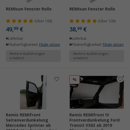
REMIsun Fenster Rollo
REMIsun Fenster Rollo
(
Über
100)
(
Über
100)
49,
€
38,
€
99
99
Lieferbar
Lieferbar
Filialverfügbarkeit:
Filiale setzen
Filialverfügbarkeit:
Filiale setzen
Weitere Ausführungen
Weitere Ausführungen
erhältlich
erhältlich
%
Remis REMIfront
Remis REMIfront IV
Seitenverdunkelung
Frontverdunkelung Ford
Mercedes Sprinter ab
Transit V363 ab 2019