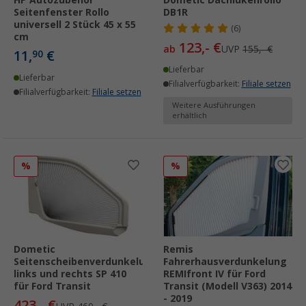
HP Autozubehör
Dometic Dachlukenrollo
Seitenfenster Rollo
DB1R
universell 2 Stück 45 x 55
(6)
cm
123,- €
ab
UVP
155,- €
11,
€
90
Lieferbar
Lieferbar
Filialverfügbarkeit:
Filiale setzen
Filialverfügbarkeit:
Filiale setzen
Weitere Ausführungen
erhältlich
%
%
Dometic
Remis
Seitenscheibenverdunkelung
Fahrerhausverdunkelung
links und rechts SP 410
REMIfront IV für Ford
für Ford Transit
Transit (Modell V363) 2014
- 2019
423,- €