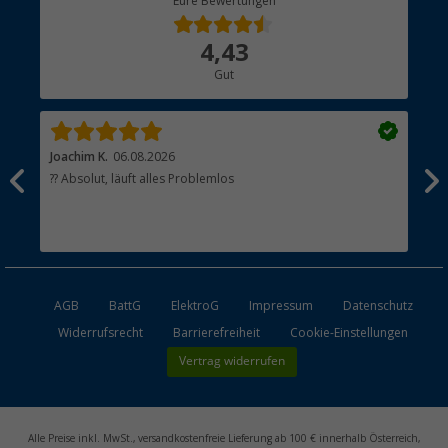
Eure Bewertungen
Bestellstatus
Über uns
4,43
Hauptkatalog
Gut
Händler werden
Joachim K.
06.08.2026
And
l
?? Absolut, läuft alles Problemlos
Sch
he
esen
AGB
BattG
ElektroG
Impressum
Datenschutz
Widerrufsrecht
Barrierefreiheit
Cookie-Einstellungen
Vertrag widerrufen
Alle Preise inkl. MwSt., versandkostenfreie Lieferung ab 100 € innerhalb Österreich,