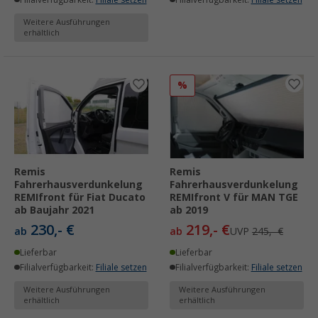
Filialverfügbarkeit:
Filiale setzen
Filialverfügbarkeit:
Filiale setzen
Weitere Ausführungen
erhältlich
%
Remis
Remis
Fahrerhausverdunkelung
Fahrerhausverdunkelung
REMIfront für Fiat Ducato
REMIfront V für MAN TGE
ab Baujahr 2021
ab 2019
230,- €
219,- €
ab
ab
UVP
245,- €
Lieferbar
Lieferbar
Filialverfügbarkeit:
Filiale setzen
Filialverfügbarkeit:
Filiale setzen
Weitere Ausführungen
Weitere Ausführungen
erhältlich
erhältlich