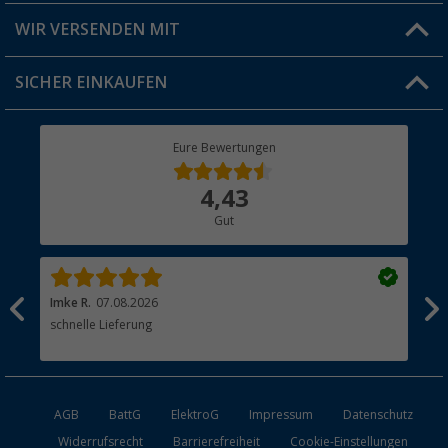
Produkttester
Versandinformationen
WIR VERSENDEN MIT
Jobs & Karriere
Click & Collect
SICHER EINKAUFEN
Geschenkgutschein
Rücksendung
Berger Bewusst
Eure Bewertungen
Bestellstatus
Über uns
4,43
Hauptkatalog
Gut
Händler werden
Imke R.
07.08.2026
Tor
schnelle Lieferung
Hei
Lie
AGB
BattG
ElektroG
Impressum
Datenschutz
Widerrufsrecht
Barrierefreiheit
Cookie-Einstellungen