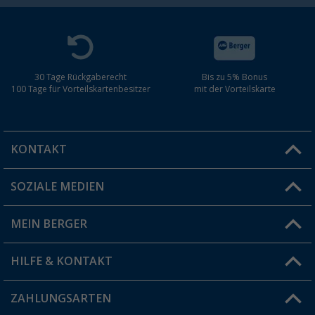
30 Tage Rückgaberecht
Bis zu 5% Bonus
100 Tage für Vorteilskartenbesitzer
mit der Vorteilskarte
KONTAKT
SOZIALE MEDIEN
Du hast eine Frage?
MEIN BERGER
Filiale finden
HILFE & KONTAKT
Vorteilskarte
Blog
ZAHLUNGSARTEN
FAQ & Kontakt