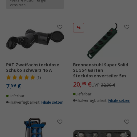
Weitere Ausführungen
erhältlich
%
PAT Zweifachsteckdose
Brennenstuhl Super Solid
Schuko schwarz 16 A
SL 554 Garten
Steckdosenverteiler 5m
(1)
20,
€
99
7,
€
UVP
32,99 €
99
Lieferbar
Lieferbar
Filialverfügbarkeit:
Filiale setzen
Filialverfügbarkeit:
Filiale setzen