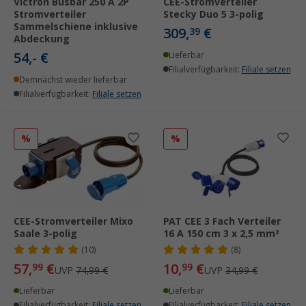
Victron Busbar 250 A 2P
CEE-Stromverteiler
Stromverteiler
Stecky Duo 5 3-polig
Sammelschiene inklusive
309,
€
39
Abdeckung
54,- €
Lieferbar
Filialverfügbarkeit:
Filiale setzen
Demnächst wieder lieferbar
Filialverfügbarkeit:
Filiale setzen
%
%
CEE-Stromverteiler Mixo
PAT CEE 3 Fach Verteiler
Saale 3-polig
16 A 150 cm 3 x 2,5 mm²
(10)
(8)
57,
€
10,
€
99
99
UVP
74,99 €
UVP
34,99 €
Lieferbar
Lieferbar
Filialverfügbarkeit:
Filiale setzen
Filialverfügbarkeit:
Filiale setzen