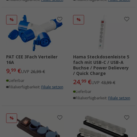
%
%
PAT CEE 3Fach Verteiler
Hama Steckdosenleiste 5
16A
fach mit USB-C / USB-A
Buchse / Power Delievery
9,
€
99
UVP
26,99 €
/ Quick Charge
24,
€
Lieferbar
99
UVP
43,99 €
Filialverfügbarkeit:
Filiale setzen
Lieferbar
Filialverfügbarkeit:
Filiale setzen
%