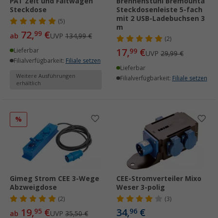
PAT Zelt und Faltwagen
Brennenstuhl Bremounta
Steckdose
Steckdosenleiste 5-fach
mit 2 USB-Ladebuchsen 3
(5)
m
72,
€
99
ab
UVP
134,99 €
(2)
17,
€
Lieferbar
99
UVP
29,99 €
Filialverfügbarkeit:
Filiale setzen
Lieferbar
Weitere Ausführungen
Filialverfügbarkeit:
Filiale setzen
erhältlich
%
Gimeg Strom CEE 3-Wege
CEE-Stromverteiler Mixo
Abzweigdose
Weser 3-polig
(2)
(3)
19,
€
34,
€
95
96
ab
UVP
35,50 €