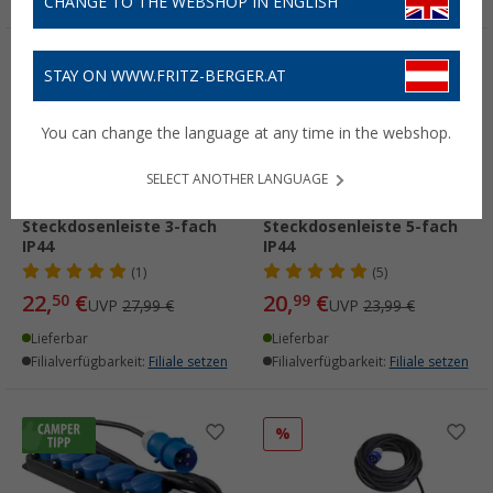
CHANGE TO THE WEBSHOP IN ENGLISH
%
%
STAY ON WWW.FRITZ-BERGER.AT
You can change the language at any time in the webshop.
SELECT ANOTHER LANGUAGE
Profi Verteiler
Profi Verteiler
Steckdosenleiste 3-fach
Steckdosenleiste 5-fach
IP44
IP44
(1)
(5)
22,
€
20,
€
50
99
UVP
27,99 €
UVP
23,99 €
Lieferbar
Lieferbar
Filialverfügbarkeit:
Filiale setzen
Filialverfügbarkeit:
Filiale setzen
%