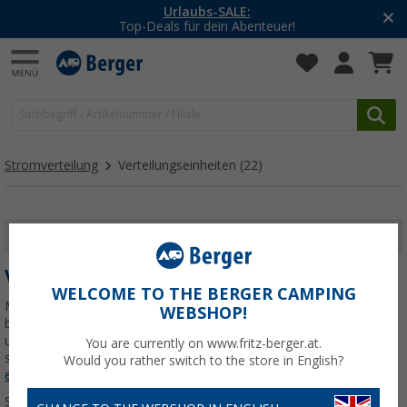
-20% auf Kleidung und Schuhe
Mit dem Aktionscode
20SSV
Stromverteilung
Verteilungseinheiten
(22)
FILTER ANZEIGEN
VERTEILUNGSEINHEITEN
WELCOME TO THE BERGER CAMPING
Mit den richtigen Verteilungseinheiten bist du im Campingurlaub
WEBSHOP!
bestens für jede Stromsituation gerüstet. Erfahre hier, warum
unsere Produkte die perfekte Lösung für deine Campingabenteuer
You are currently on www.fritz-berger.at.
sind.
Jetzt mehr über unsere Kategorie
Verteilungseinheiten
Would you rather switch to the store in English?
erfahren...
Sortieren: