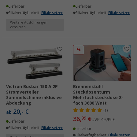
Lieferbar
Lieferbar
Filialverfügbarkeit:
Filiale setzen
Filialverfügbarkeit:
Filiale setzen
Weitere Ausführungen
erhältlich
%
Victron Busbar 150 A 2P
Brennenstuhl
Stromverteiler
Steckdosenturm
Sammelschiene inklusive
Mehrfachsteckdose 8-
Abdeckung
fach 3680 Watt
20,- €
(1)
ab
36,
€
99
UVP
49,99 €
Lieferbar
Filialverfügbarkeit:
Filiale setzen
Lieferbar
Filialverfügbarkeit:
Filiale setzen