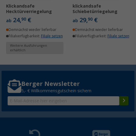
Klickandsafe
klickandsafe
Hecktürverriegelung
Schiebetürriegelung
24,
€
29,
€
90
90
ab
ab
Demnächst wieder lieferbar
Demnächst wieder lieferbar
Filialverfügbarkeit:
Filiale setzen
Filialverfügbarkeit:
Filiale setzen
Weitere Ausführungen
erhältlich
Berger Newsletter
5,- € Willkommensgutschein sichern