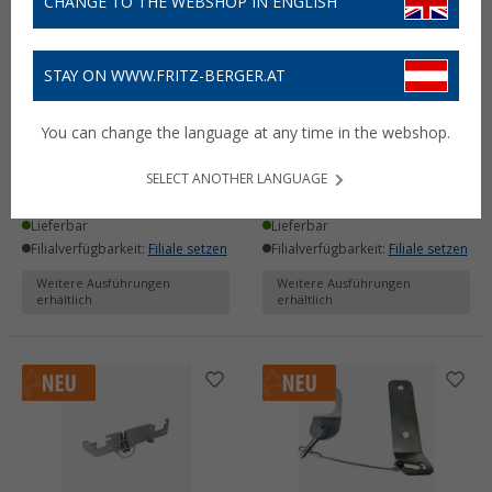
CHANGE TO THE WEBSHOP IN ENGLISH
STAY ON WWW.FRITZ-BERGER.AT
You can change the language at any time in the webshop.
klickandsafe Classic
klickandsafe Classic Pro
Türsicherung
Türsicherung
SELECT ANOTHER LANGUAGE
349,- €
369,- €
ab
ab
Lieferbar
Lieferbar
Filialverfügbarkeit:
Filiale setzen
Filialverfügbarkeit:
Filiale setzen
Weitere Ausführungen
Weitere Ausführungen
erhältlich
erhältlich