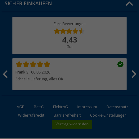
SICHER EINKAUFEN
Geschenkgutschein
Rücksendung
Berger Bewusst
Eure Bewertungen
Bestellstatus
Über uns
4,43
Hauptkatalog
Gut
Händler werden
Frank S.
06.08.2026
Rai
Schnelle Lieferung, alles OK
Gut
AGB
BattG
ElektroG
Impressum
Datenschutz
Widerrufsrecht
Barrierefreiheit
Cookie-Einstellungen
Vertrag widerrufen