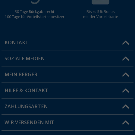
30 Tage Rückgaberecht
Bis zu 5% Bonus
100 Tage für Vorteilskartenbesitzer
mit der Vorteilskarte
KONTAKT
SOZIALE MEDIEN
Du hast eine Frage?
MEIN BERGER
Filiale finden
HILFE & KONTAKT
Vorteilskarte
Blog
ZAHLUNGSARTEN
FAQ & Kontakt
Produkttester
Versandinformationen
WIR VERSENDEN MIT
Jobs & Karriere
Click & Collect