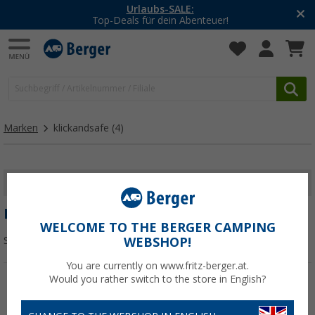
Urlaubs-SALE:
Top-Deals für dein Abenteuer!
Marken
klickandsafe
(4)
FILTER ANZEIGEN
KLICKANDSAFE
WELCOME TO THE BERGER CAMPING
Sortieren:
WEBSHOP!
You are currently on www.fritz-berger.at.
Would you rather switch to the store in English?