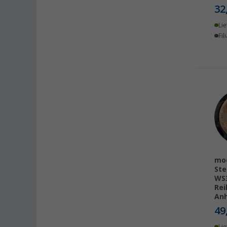
Bindlach (2)
32
Bischofsheim (3)
Lie
Bocholt (4)
Fil
Bordeaux (FR) (3)
Braunschweig (4)
Buchholz (3)
Chartres (FR) (2)
Coburg / Dörfles-Esbach (2)
Cottbus (3)
Cuxhaven (3)
Deggendorf (3)
Dettingen unter Teck (3)
moo
Ste
Dornbirn (AT) (3)
WS3
Eisenach (1)
Rei
Anh
Ellingen (2)
49
Erfurt (4)