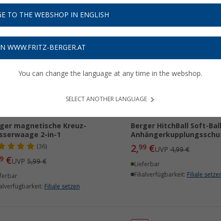
E TO THE WEBSHOP IN ENGLISH
ON WWW.FRITZ-BERGER.AT
%
%
You can change the language at any time in the webshop.
SELECT ANOTHER LANGUAGE
ger magnetische Kreuz-
Berger HitchBall Soft-Bal
serwaage 2-in-1
Anhängerkupplungsschu
2,
€
(36)
99
UVP
4,99 €
€
9
UVP
5,99 €
Lieferbar
Filialverfügbarkeit:
Filiale setze
ferbar
ialverfügbarkeit:
Filiale setzen