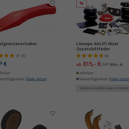
%
Vignettenschaber
Linnepe AirLift Maxi
Zusatzluftfeder
(5)
(6)
€
815,- €
9
ab
UVP
899,- €
ferbar
Lieferbar
ialverfügbarkeit:
Filiale setzen
Filialverfügbarkeit:
Filiale setze
Weitere Ausführungen erhältlic