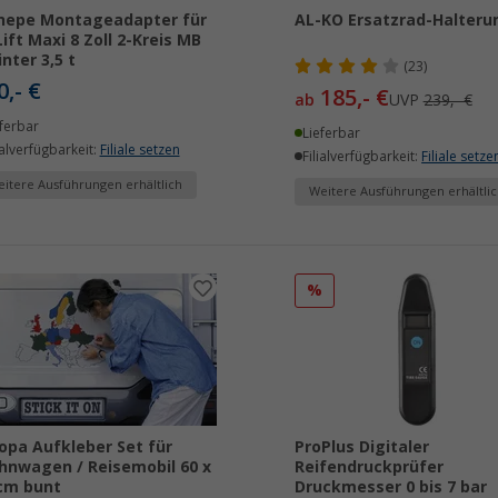
nepe Montageadapter für
AL-KO Ersatzrad-Halteru
Lift Maxi 8 Zoll 2-Kreis MB
inter 3,5 t
(23)
0,- €
185,- €
ab
UVP
239,- €
ferbar
Lieferbar
ialverfügbarkeit:
Filiale setzen
Filialverfügbarkeit:
Filiale setze
itere Ausführungen erhältlich
Weitere Ausführungen erhältlic
%
opa Aufkleber Set für
ProPlus Digitaler
nwagen / Reisemobil 60 x
Reifendruckprüfer
cm bunt
Druckmesser 0 bis 7 bar