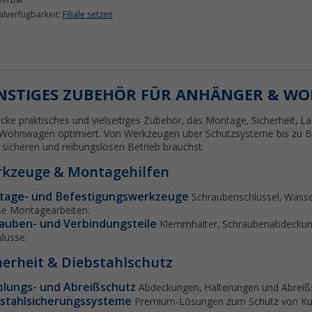
ferbar
ialverfügbarkeit:
Filiale setzen
NSTIGES ZUBEHÖR FÜR ANHÄNGER & W
cke praktisches und vielseitiges Zubehör, das Montage, Sicherheit, 
Wohnwagen optimiert. Von Werkzeugen über Schutzsysteme bis zu Befe
 sicheren und reibungslosen Betrieb brauchst.
kzeuge & Montagehilfen
tage- und Befestigungswerkzeuge
Schraubenschlüssel, Wasse
se Montagearbeiten.
auben- und Verbindungsteile
Klemmhalter, Schraubenabdeckung
lüsse.
herheit & Diebstahlschutz
lungs- und Abreißschutz
Abdeckungen, Halterungen und Abreißse
stahlsicherungssysteme
Premium-Lösungen zum Schutz von Kup