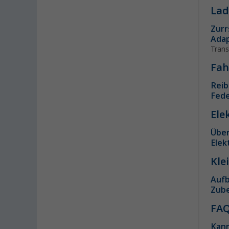
Hooksiel (3)
Lad
Isny im Allgäu (2)
Zurr
Kaiserslautern (5)
Adap
Kerpen (3)
Trans
Kesselsdorf (3)
Fah
Kiel (4)
Reib
Klagenfurt (3)
Fed
Klettgau / Erzingen (5)
Ele
Kolbermoor (3)
Leipzig - Wiedemar (5)
Übe
Elek
Leverkusen (4)
Linz/Traun (AT) (4)
Kle
Losheim (1)
Aufb
Lyon (FR) (4)
Zube
Magdeburg (4)
FA
Moormerland (4)
Kann