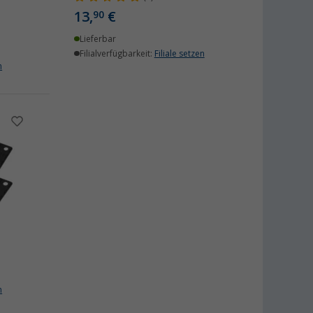
13,
€
90
Lieferbar
Filialverfügbarkeit:
Filiale setzen
n
n