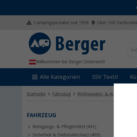
-20% auf Kleidung und Schuhe
Mit dem Aktionscode
20SSV
Campingspezialist seit 1958
Über 100 Fachmärkt
Willkommen bei Berger Österreich!
Alle Kategorien
SSV Textil
Kü
Startseite
Fahrzeug
Wohnwagen- & Anhängertech
FAHRZEUG
SONS
Reinigungs- & Pflegemittel (441)
Praktisc
und Sich
Sicherheit & Diebstahlschutz (409)