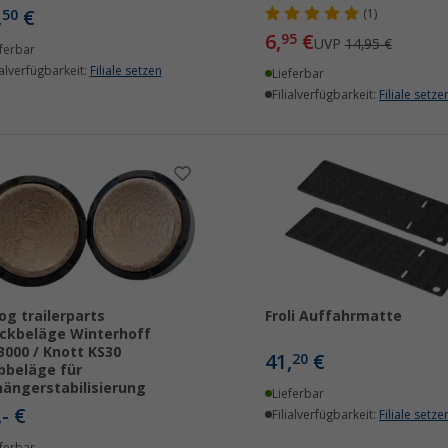
,
€
50
(1)
6,
€
95
UVP
14,95 €
ferbar
ialverfügbarkeit:
Filiale setzen
Lieferbar
Filialverfügbarkeit:
Filiale setze
g trailerparts
Froli Auffahrmatte
ckbeläge Winterhoff
000 / Knott KS30
41,
€
20
bbeläge für
ängerstabilisierung
Lieferbar
,- €
Filialverfügbarkeit:
Filiale setze