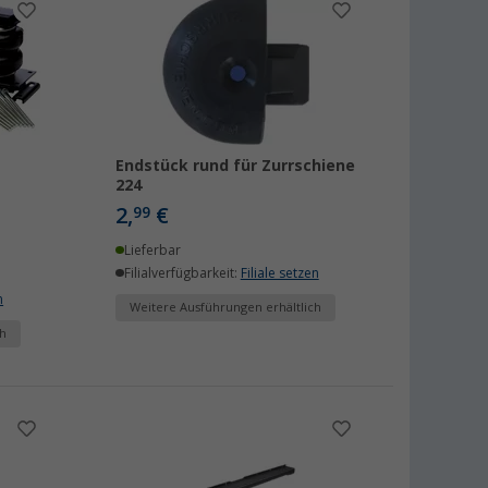
Endstück rund für Zurrschiene
224
2,
€
99
Lieferbar
Filialverfügbarkeit:
Filiale setzen
n
Weitere Ausführungen erhältlich
h