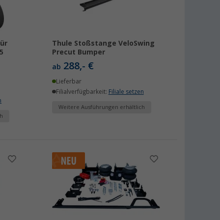
ür
Thule Stoßstange VeloSwing
5
Precut Bumper
288,- €
ab
Lieferbar
Filialverfügbarkeit:
Filiale setzen
n
Weitere Ausführungen erhältlich
h