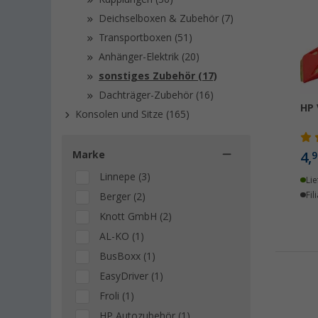
Deichselboxen & Zubehör (7)
Transportboxen (51)
Anhänger-Elektrik (20)
sonstiges Zubehör (17)
Dachträger-Zubehör (16)
HP 
Konsolen und Sitze (165)
Marke
4,
9
Linnepe (3)
Lie
Fil
Berger (2)
Knott GmbH (2)
AL-KO (1)
BusBoxx (1)
EasyDriver (1)
Froli (1)
HP Autozubehör (1)