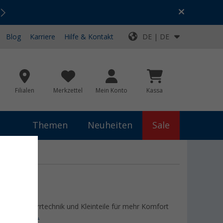
Urlaubs-SALE:
Top-Deals für dein Abenteuer!
Blog
Karriere
Hilfe & Kontakt
DE | DE
Filialen
Merkzettel
Mein Konto
Kassa
Themen
Neuheiten
Sale
sungen, Zurrtechnik und Kleinteile für mehr Komfort
ör
erfahren...