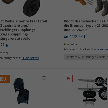
tt Reibelemente Ersatzteil
Knott Bremsbacken Set f
 Zugeinrichtung/
die Bremsentypen 25-202
ischlingerkupplung/
und 20-2425/1
gkugelkupplung/
122,
€
12
ab
ängerersatzteile
,
€
95
Lieferbar
Filialverfügbarkeit:
Filiale setze
ferbar
Weitere Ausführungen erhältlic
ialverfügbarkeit:
Filiale setzen
%