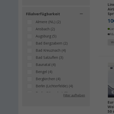
Lin
Air
Spr
Filialverfügbarkeit
10
Almere (NL) (2)
Ansbach (2)
Lie
Fil
Augsburg (5)
We
Bad Bergzabern (2)
Bad Kreuznach (4)
Bad Salzuflen (3)
Baunatal (4)
Bengel (4)
Bergkirchen (4)
Berlin (Lichterfelde) (4)
Berlin (Marzahn) (3)
Filter aufheben
Berlin (Tegel) (3)
Eur
Woh
Bielefeld (4)
50 