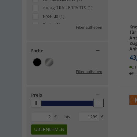
moog TRAILERPARTS (1)
ProPlus (1)
Thule (1)
Kno
Filter aufheben
für
Zurrschienen.com (1)
Ant
Zu
Anh
Farbe
43
Lie
Filter aufheben
Fil
Preis
€
bis
€
ÜBERNEHMEN