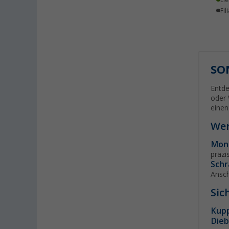
Lie
Eriskirch (4)
Fil
Frankfurt am Main (4)
Freiburg (4)
Fulda (2)
Gera (3)
SO
Gießen (3)
Grafenau (1)
Entde
oder 
Göttingen (4)
einen
Gütersloh (3)
Wer
Hamburg (4)
Mon
Hannover (4)
präzi
Heide (1)
Schr
Heidelberg (3)
Ansch
Heiligenhafen (4)
Sic
Heiligenzimmern (1)
Kupp
Herten (2)
Dieb