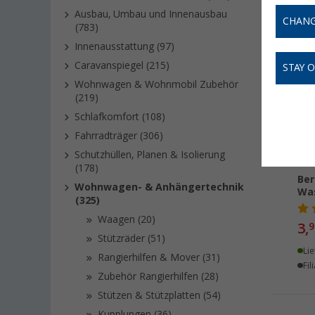
Ausbau, Umbau und Innenausbau
CHANG
(783)
Innenausstattung (97)
Caravanspiegel (215)
STAY 
Wohnwagen & Wohnmobil Zubehör
(219)
Schlafkomfort (108)
Fahrradträger (306)
Schutzhüllen, Planen & Isolierung
(178)
Ber
Wohnwagen- & Anhängertechnik
Was
(325)
Waagen (20)
3,
9
Stützräder (51)
Lie
Rangierhilfen & Mover (31)
Fil
Zubehör Rangierhilfen (28)
Stützen & Stützplatten (54)
Kupplungen (36)