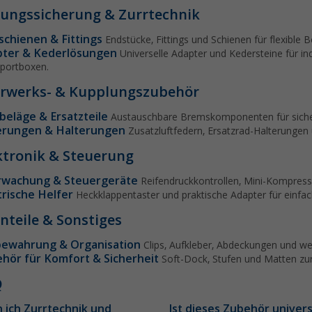
ungssicherung & Zurrtechnik
schienen & Fittings
Endstücke, Fittings und Schienen für flexible 
ter & Kederlösungen
Universelle Adapter und Kedersteine für in
portboxen.
rwerks- & Kupplungszubehör
beläge & Ersatzteile
Austauschbare Bremskomponenten für sicher
erungen & Halterungen
Zusatzluftfedern, Ersatzrad-Halterungen
ktronik & Steuerung
rwachung & Steuergeräte
Reifendruckkontrollen, Mini-Kompress
trische Helfer
Heckklappentaster und praktische Adapter für einf
inteile & Sonstiges
ewahrung & Organisation
Clips, Aufkleber, Abdeckungen und we
hör für Komfort & Sicherheit
Soft-Dock, Stufen und Matten zu
Q
 ich Zurrtechnik und
Ist dieses Zubehör univers