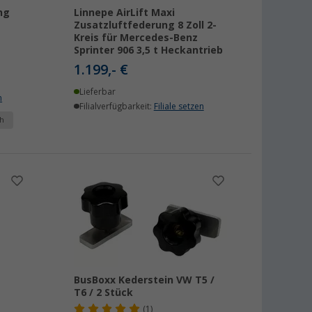
ng
Linnepe AirLift Maxi
Zusatzluftfederung 8 Zoll 2-
Kreis für Mercedes-Benz
Sprinter 906 3,5 t Heckantrieb
1.199,- €
Lieferbar
n
Filialverfügbarkeit:
Filiale setzen
h
BusBoxx Kederstein VW T5 /
T6 / 2 Stück
(1)