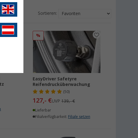
Sortieren:
%
l
EasyDriver Safetyre
tz
Reifendrucküberwachung
(50)
127,- €
UVP
139,- €
n
Lieferbar
Filialverfügbarkeit:
Filiale setzen