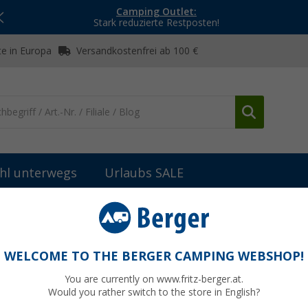
Camping Outlet:
Stark reduzierte Restposten!
e in Europa
Versandkostenfrei ab 100 €
hl unterwegs
Urlaubs SALE
nik
sonstiges Zubehör
(17)
WELCOME TO THE BERGER CAMPING WEBSHOP!
TIGES ZUBEHÖR
You are currently on www.fritz-berger.at.
hes Zubehör für Anhänger & Wohnwagen: Montagehilfen, Sicherheitslö
Would you rather switch to the store in English?
erheit unterwegs.
Jetzt mehr über unsere Kategorie
sonstiges Zubeh