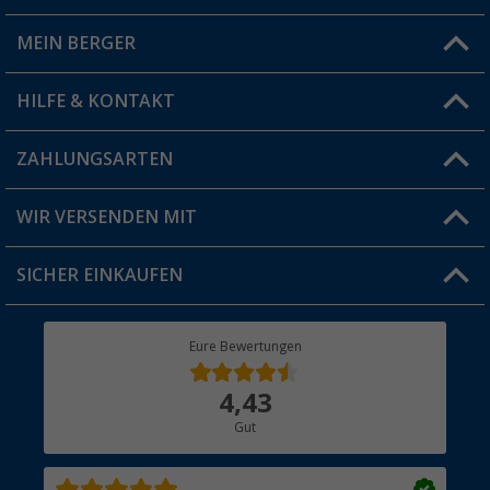
MEIN BERGER
Filiale finden
HILFE & KONTAKT
Vorteilskarte
Blog
ZAHLUNGSARTEN
FAQ & Kontakt
Produkttester
Versandinformationen
WIR VERSENDEN MIT
Jobs & Karriere
Click & Collect
SICHER EINKAUFEN
Geschenkgutschein
Rücksendung
Berger Bewusst
Eure Bewertungen
Bestellstatus
Über uns
4,43
Hauptkatalog
Gut
Händler werden