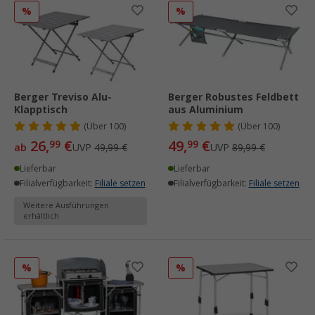
%
%
Berger Treviso Alu-
Berger Robustes Feldbett
Klapptisch
aus Aluminium
(
Über
100)
(
Über
100)
26,
€
49,
€
99
99
ab
UVP
49,99 €
UVP
89,99 €
Lieferbar
Lieferbar
Filialverfügbarkeit:
Filiale setzen
Filialverfügbarkeit:
Filiale setzen
Weitere Ausführungen
erhältlich
%
%