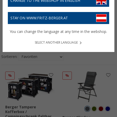
CHANGE TO THE WEBSHOP IN ENGLISH
STAY ON WWW.FRITZ-BERGER.AT
You can change the language at any time in the webshop.
Möbel
Haushalt
Technik &
Zelt & Outdoor
SELECT ANOTHER LANGUAGE
Fahrzeug
Sortieren:
%
%
Berger Tampere
Kofferbox /
Campingschrank faltbar