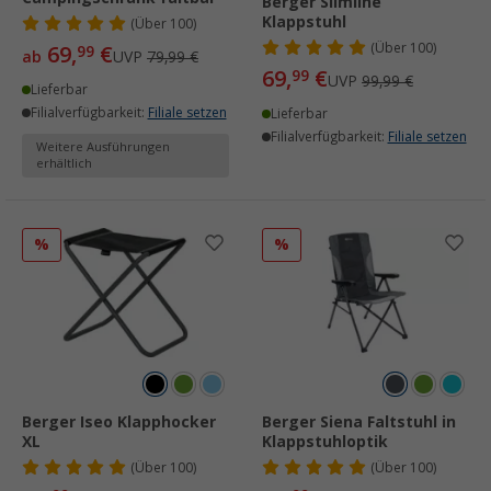
Berger Slimline
Klappstuhl
(
Über
100)
(
Über
100)
69,
€
99
ab
UVP
79,99 €
69,
€
99
UVP
99,99 €
Lieferbar
Filialverfügbarkeit:
Filiale setzen
Lieferbar
Filialverfügbarkeit:
Filiale setzen
Weitere Ausführungen
erhältlich
%
%
Berger Iseo Klapphocker
Berger Siena Faltstuhl in
XL
Klappstuhloptik
(
Über
100)
(
Über
100)