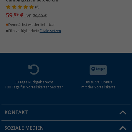
Campingtisch 60 x 45 cm
(8)
59,
€
99
UVP
79,99 €
Demnächst wieder lieferbar
Filialverfügbarkeit:
Filiale setzen
30 Tage Rückgaberecht
Bis zu 5% Bonus
100 Tage für Vorteilskartenbesitzer
mit der Vorteilskarte
KONTAKT
SOZIALE MEDIEN
Du hast eine Frage?