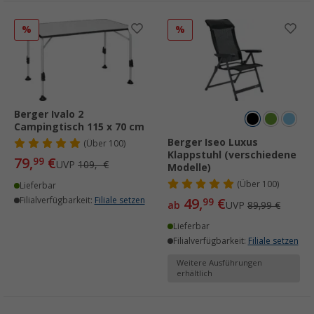
%
%
Berger Ivalo 2
Campingtisch 115 x 70 cm
Berger Iseo Luxus
(
Über
100)
Klappstuhl (verschiedene
79,
€
99
UVP
109,- €
Modelle)
(
Über
100)
Lieferbar
Filialverfügbarkeit:
Filiale setzen
49,
€
99
ab
UVP
89,99 €
Lieferbar
Filialverfügbarkeit:
Filiale setzen
Weitere Ausführungen
erhältlich