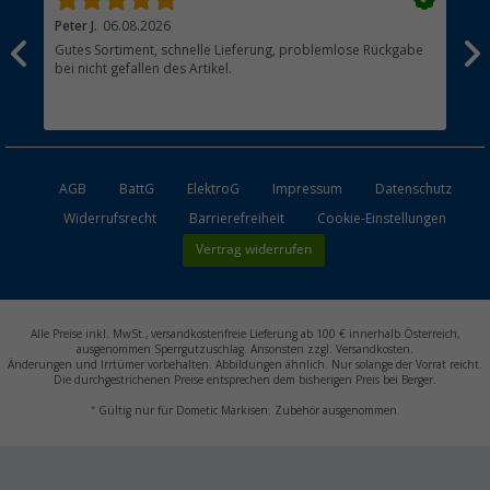
Peter J.
06.08.2026
Th
Gutes Sortiment, schnelle Lieferung, problemlose Rückgabe
Top
bei nicht gefallen des Artikel.
der
esen
AGB
BattG
ElektroG
Impressum
Datenschutz
Widerrufsrecht
Barrierefreiheit
Cookie-Einstellungen
Vertrag widerrufen
Alle Preise inkl. MwSt., versandkostenfreie Lieferung ab 100 € innerhalb Österreich,
ausgenommen Sperrgutzuschlag. Ansonsten zzgl. Versandkosten.
Änderungen und Irrtümer vorbehalten. Abbildungen ähnlich. Nur solange der Vorrat reicht.
Die durchgestrichenen Preise entsprechen dem bisherigen Preis bei Berger.
*
Gültig nur für Dometic Markisen. Zubehör ausgenommen.