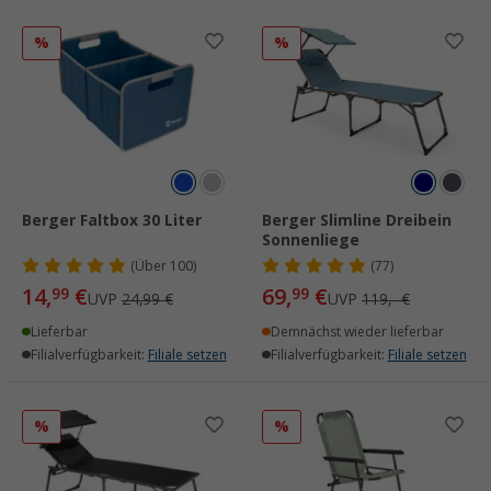
%
%
Berger Faltbox 30 Liter
Berger Slimline Dreibein
Sonnenliege
(
Über
100)
(77)
14,
€
69,
€
99
99
UVP
24,99 €
UVP
119,- €
Lieferbar
Demnächst wieder lieferbar
Filialverfügbarkeit:
Filiale setzen
Filialverfügbarkeit:
Filiale setzen
%
%