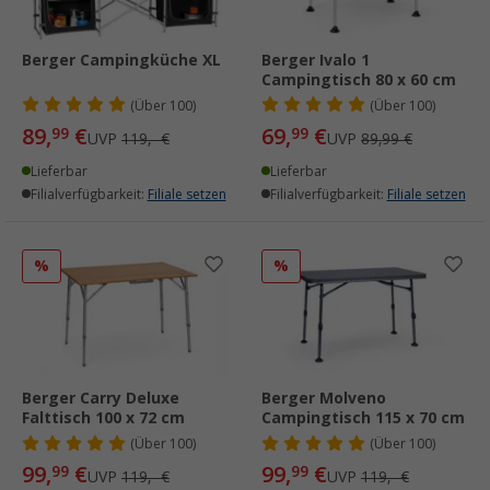
Berger Campingküche XL
Berger Ivalo 1
Campingtisch 80 x 60 cm
(
Über
100)
(
Über
100)
89,
€
69,
€
99
99
UVP
119,- €
UVP
89,99 €
Lieferbar
Lieferbar
Filialverfügbarkeit:
Filiale setzen
Filialverfügbarkeit:
Filiale setzen
%
%
Berger Carry Deluxe
Berger Molveno
Falttisch 100 x 72 cm
Campingtisch 115 x 70 cm
(
Über
100)
(
Über
100)
99,
€
99,
€
99
99
UVP
119,- €
UVP
119,- €