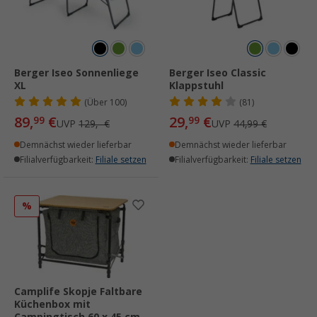
Berger Iseo Sonnenliege
Berger Iseo Classic
XL
Klappstuhl
(
Über
100)
(81)
89,
€
29,
€
99
99
UVP
129,- €
UVP
44,99 €
Demnächst wieder lieferbar
Demnächst wieder lieferbar
Filialverfügbarkeit:
Filiale setzen
Filialverfügbarkeit:
Filiale setzen
%
Camplife Skopje Faltbare
Küchenbox mit