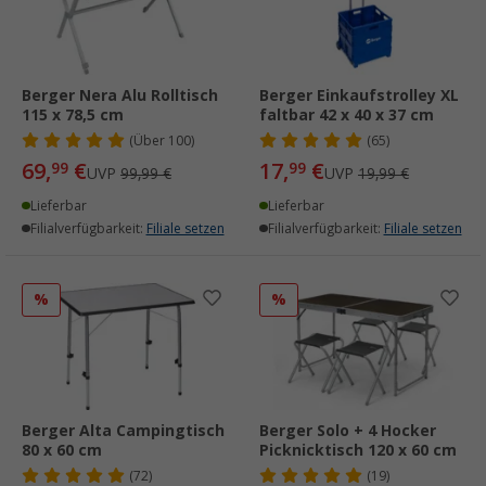
Berger Nera Alu Rolltisch
Berger Einkaufstrolley XL
115 x 78,5 cm
faltbar 42 x 40 x 37 cm
(
Über
100)
(65)
69,
€
17,
€
99
99
UVP
99,99 €
UVP
19,99 €
Lieferbar
Lieferbar
Filialverfügbarkeit:
Filiale setzen
Filialverfügbarkeit:
Filiale setzen
%
%
Berger Alta Campingtisch
Berger Solo + 4 Hocker
80 x 60 cm
Picknicktisch 120 x 60 cm
(72)
(19)