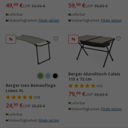
49,
€
59,
€
99
99
UVP
69,99 €
UVP
99,99 €
Lieferbar
Lieferbar
Filialverfügbarkeit:
Filiale setzen
Filialverfügbarkeit:
Filiale setzen
%
%
Berger Alurolltisch Calais
115 x 72 cm
Berger Iseo Beinauflage
(42)
Luxus XL
79,
€
99
UVP
99,99 €
(59)
Lieferbar
24,
€
99
UVP
39,99 €
Filialverfügbarkeit:
Filiale setzen
Lieferbar
Filialverfügbarkeit:
Filiale setzen