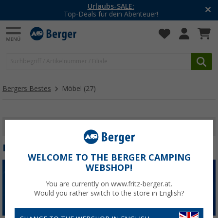
Urlaubs-SALE:
Top-Deals für dein Abenteuer!
Bergers Bestes
Möbel
(27)
FILTER ANZEIGEN
MÖBEL
WELCOME TO THE BERGER CAMPING
WEBSHOP!
You are currently on www.fritz-berger.at.
Would you rather switch to the store in English?