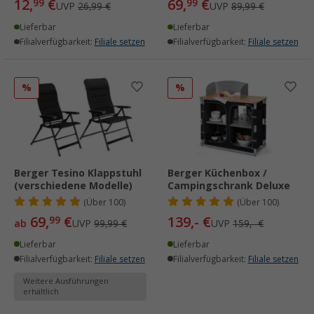
12,
€
69,
€
99
99
UVP
26,99 €
UVP
89,99 €
Lieferbar
Lieferbar
Filialverfügbarkeit:
Filiale setzen
Filialverfügbarkeit:
Filiale setzen
%
%
Berger Tesino Klappstuhl
Berger Küchenbox /
(verschiedene Modelle)
Campingschrank Deluxe
(
Über
100)
(
Über
100)
69,
€
139,- €
99
ab
UVP
99,99 €
UVP
159,- €
Lieferbar
Lieferbar
Filialverfügbarkeit:
Filiale setzen
Filialverfügbarkeit:
Filiale setzen
Weitere Ausführungen
erhältlich