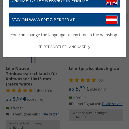
CHANGE TO THE WEBSHOP IN ENGLISH
Sortieren:
Seite 1 von 10
STAY ON WWW.FRITZ-BERGER.AT
You can change the language at any time in the webshop.
SELECT ANOTHER LANGUAGE
Lilie Native
Lilie Spiralschlauch grau
Trinkwasserschlauch für
Kaltwasser 10x15 mm
(99)
(Meterware)
5,
€
50
ab
(5,50 € / m)
(
Über
100)
5,
€
99
Lieferbar
ab
(5,99 € / m)
Filialverfügbarkeit:
Filiale setzen
Lieferbar
Weitere Ausführungen
Filialverfügbarkeit:
Filiale setzen
erhältlich
Weitere Ausführungen
erhältlich