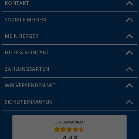
KONTAKT
SOZIALE MEDIEN
Du hast eine Frage?
MEIN BERGER
Filiale finden
HILFE & KONTAKT
Vorteilskarte
Blog
ZAHLUNGSARTEN
FAQ & Kontakt
Produkttester
Versandinformationen
WIR VERSENDEN MIT
Jobs & Karriere
Click & Collect
SICHER EINKAUFEN
Geschenkgutschein
Rücksendung
Berger Bewusst
Eure Bewertungen
Bestellstatus
Über uns
4,43
Hauptkatalog