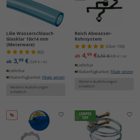
Lilie Wasserschlauch
Reich Abwasser-
Glasklar 10x14 mm
Rohrsystem
(Meterware)
(
Über
100)
(82)
4,
€
99
ab
6,50 €
(4,99 € / m)
3,
€
99
ab
(3,99 € / m)
Lieferbar
Lieferbar
Filialverfügbarkeit:
Filiale setzen
Filialverfügbarkeit:
Filiale setzen
Weitere Ausführungen
erhältlich
Weitere Ausführungen
erhältlich
%