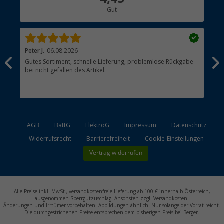
Gut
Händler werden
Peter J.
06.08.2026
Th
Gutes Sortiment, schnelle Lieferung, problemlose Rückgabe
Top
bei nicht gefallen des Artikel.
der
esen
AGB
BattG
ElektroG
Impressum
Datenschutz
Widerrufsrecht
Barrierefreiheit
Cookie-Einstellungen
Vertrag widerrufen
Alle Preise inkl. MwSt., versandkostenfreie Lieferung ab 100 € innerhalb Österreich,
ausgenommen Sperrgutzuschlag. Ansonsten zzgl. Versandkosten.
Änderungen und Irrtümer vorbehalten. Abbildungen ähnlich. Nur solange der Vorrat reicht.
Die durchgestrichenen Preise entsprechen dem bisherigen Preis bei Berger.