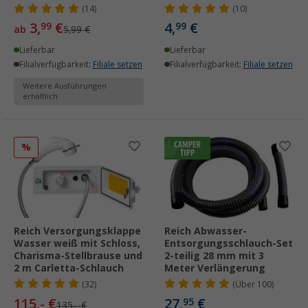
(14)
(10)
3,
€
4,
€
99
99
ab
5,99 €
Lieferbar
Lieferbar
Filialverfügbarkeit:
Filiale setzen
Filialverfügbarkeit:
Filiale setzen
Weitere Ausführungen
erhältlich
%
Reich Versorgungsklappe
Reich Abwasser-
Wasser weiß mit Schloss,
Entsorgungsschlauch-Set
Charisma-Stellbrause und
2-teilig 28 mm mit 3
2 m Carletta-Schlauch
Meter Verlängerung
(32)
(
Über
100)
115,- €
27,
€
95
135,- €