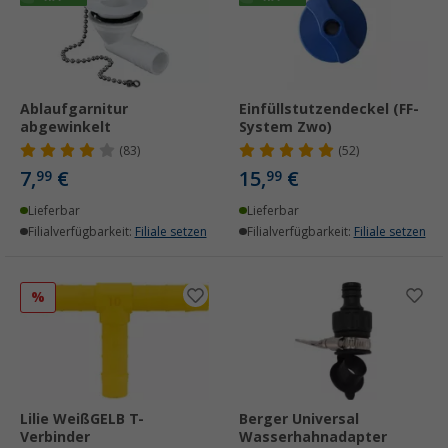
Ablaufgarnitur
Einfüllstutzendeckel (FF-
abgewinkelt
System Zwo)
(83)
(52)
7,
€
15,
€
99
99
Lieferbar
Lieferbar
Filialverfügbarkeit:
Filiale setzen
Filialverfügbarkeit:
Filiale setzen
%
Lilie WeißGELB T-
Berger Universal
Verbinder
Wasserhahnadapter