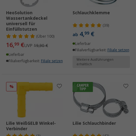
HeoSolution
Schlauchklemme
Wassertankdeckel
universell für
(39)
Einfüllstutzen
4,
€
99
ab
(
Über
100)
16,
€
99
Lieferbar
UVP
19,90 €
Filialverfügbarkeit:
Filiale setzen
Lieferbar
Weitere Ausführungen
Filialverfügbarkeit:
Filiale setzen
erhältlich
%
Lilie WeißGELB Winkel-
Lilie Schlauchbinder
Verbinder