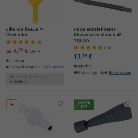
Lilie WeißGELB Y-
Haba ausziehbarer
Verbinder
Abwasserschlauch 48 -
110 cm
(8)
(48)
4,
€
99
ab
6,99 €
13,
€
19
Lieferbar
Lieferbar
Filialverfügbarkeit:
Filiale setzen
Filialverfügbarkeit:
Filiale setzen
Weitere Ausführungen
erhältlich
%