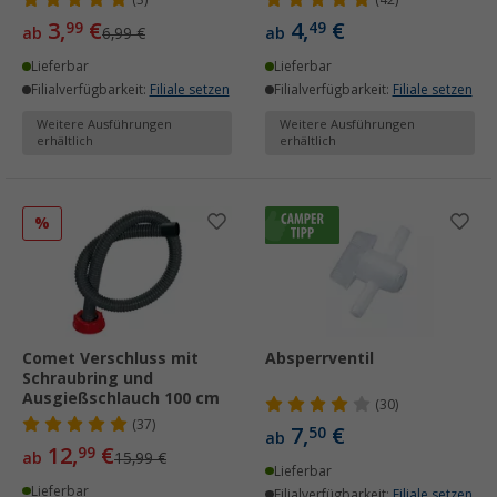
(3)
(42)
3,
€
4,
€
99
49
ab
6,99 €
ab
Lieferbar
Lieferbar
Filialverfügbarkeit:
Filiale setzen
Filialverfügbarkeit:
Filiale setzen
Weitere Ausführungen
Weitere Ausführungen
erhältlich
erhältlich
%
Comet Verschluss mit
Absperrventil
Schraubring und
Ausgießschlauch 100 cm
(30)
(37)
7,
€
50
ab
12,
€
99
ab
15,99 €
Lieferbar
Lieferbar
Filialverfügbarkeit:
Filiale setzen