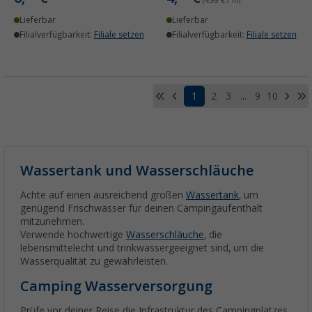
(4,99 € / m)
Lieferbar
Lieferbar
Filialverfügbarkeit:
Filiale setzen
Filialverfügbarkeit:
Filiale setzen
1
2
3
...
9
10
Wassertank und Wasserschläuche
Achte auf einen ausreichend großen
Wassertank
, um
genügend Frischwasser für deinen Campingaufenthalt
mitzunehmen.
Verwende hochwertige
Wasserschläuche
, die
lebensmittelecht und trinkwassergeeignet sind, um die
Wasserqualität zu gewährleisten.
Camping Wasserversorgung
Prüfe vor deiner Reise die Infrastruktur des Campingplatzes