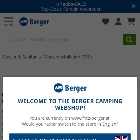
-20% auf Kleidung und Schuhe
Mit dem Aktionscode
20SSV
Wasser & Sanitär
Wasserinstallation
(280)
FILTER ANZEIGEN
WASSERINSTALLATION WOHNWAGEN &
WOHNMOBIL
WELCOME TO THE BERGER CAMPING
WEBSHOP!
Eine zuverlässige Wasserversorgung im Wohnwagen und
Wohnmobil ist essentiell für einen gelungenen Campingausflug .
You are currently on www.fritz-berger.at.
Eine gut durchdachte Wasserinstallation ermöglicht es dir,
Would you rather switch to the store in English?
Frischwasser sicher zu speichern, das Wasser zu
Jetzt mehr über
unsere Kategorie
Wasserinstallation
erfahren...