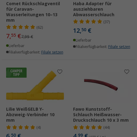
Comet Rückschlagventil
Haba Adapter für
für Caravan-
ausziehbaren
Wasserleitungen 10–13
Abwasserschlauch
mm
(37)
(62)
12,
€
50
7,
€
55
7,99 €
Lieferbar
Lieferbar
Filialverfügbarkeit:
Filiale setzen
Filialverfügbarkeit:
Filiale setzen
Lilie WeißGELB Y-
Fawo Kunststoff-
Abzweig-Verbinder 10
Schlauch Heißwasser-
mm
Druckschlauch 10 x 3 mm
(4)
(44)
6,
€
4,
€
50
99