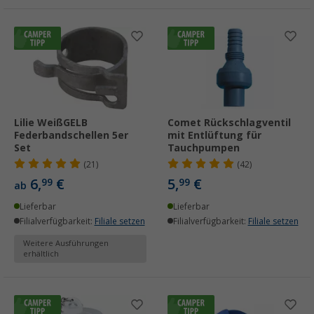
Lilie WeißGELB
Comet Rückschlagventil
Federbandschellen 5er
mit Entlüftung für
Set
Tauchpumpen
(21)
(42)
6,
€
5,
€
99
99
ab
Lieferbar
Lieferbar
Filialverfügbarkeit:
Filiale setzen
Filialverfügbarkeit:
Filiale setzen
Weitere Ausführungen
erhältlich