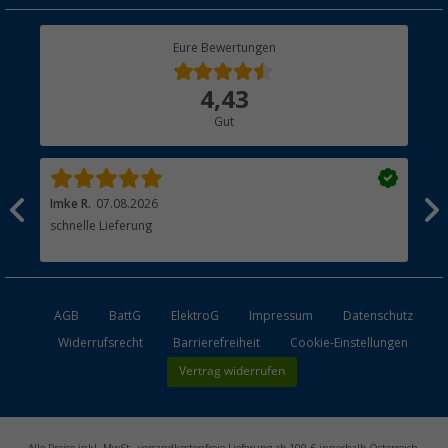
Rücksendung
Berger Bewusst
Eure Bewertungen
Bestellstatus
Über uns
4,43
Hauptkatalog
Gut
Händler werden
Imke R.
07.08.2026
Tor
schnelle Lieferung
Hei
Lie
AGB
BattG
ElektroG
Impressum
Datenschutz
Widerrufsrecht
Barrierefreiheit
Cookie-Einstellungen
Vertrag widerrufen