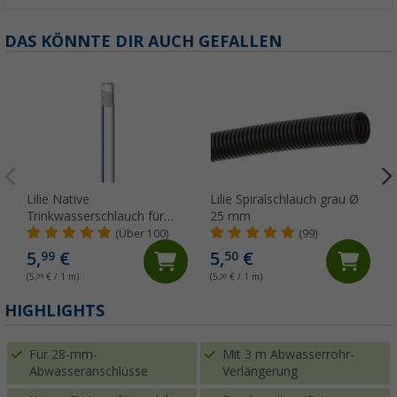
DAS KÖNNTE DIR AUCH GEFALLEN
Lilie Native
Lilie Spiralschlauch grau Ø
Trinkwasserschlauch für
25 mm
Kaltwasser 10x15 mm
(Über 100)
(99)
(Meterware)
5,
€
5,
€
99
50
(5,
99
€ / 1 m)
(5,
50
€ / 1 m)
(
HIGHLIGHTS
Für 28-mm-
Mit 3 m Abwasserrohr-
Abwasseranschlüsse
Verlängerung