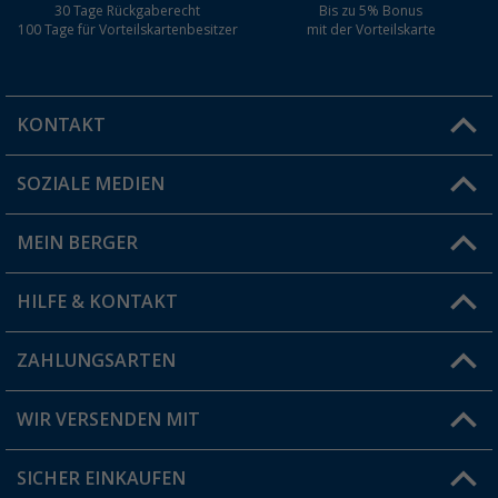
30 Tage Rückgaberecht
Bis zu 5% Bonus
100 Tage für Vorteilskartenbesitzer
mit der Vorteilskarte
KONTAKT
SOZIALE MEDIEN
Du hast eine Frage?
MEIN BERGER
Filiale finden
HILFE & KONTAKT
Vorteilskarte
Blog
ZAHLUNGSARTEN
FAQ & Kontakt
Produkttester
Versandinformationen
WIR VERSENDEN MIT
Jobs & Karriere
Click & Collect
SICHER EINKAUFEN
Geschenkgutschein