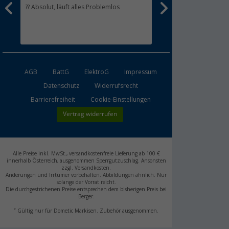
en
?? Absolut, läuft alles Problemlos
Schnelle Lieferung,gute
e
esen
 ich
AGB
BattG
ElektroG
Impressum
Datenschutz
Widerrufsrecht
Barrierefreiheit
Cookie-Einstellungen
Vertrag widerrufen
Alle Preise inkl. MwSt., versandkostenfreie Lieferung ab 100 €
innerhalb Österreich, ausgenommen Sperrgutzuschlag. Ansonsten
zzgl. Versandkosten.
Änderungen und Irrtümer vorbehalten. Abbildungen ähnlich. Nur
solange der Vorrat reicht.
Die durchgestrichenen Preise entsprechen dem bisherigen Preis bei
Berger.
*
Gültig nur für Dometic Markisen. Zubehör ausgenommen.