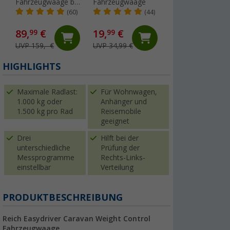
Fahrzeugwaage bis
Fahrzeugwaage
2.0 Reifen-
Gesamtgewicht
Luftkissen für
(60)
(44)
(70
6.000 kg für
Fahrzeuge bis 6
Wohnwagen &
Tonnen & bis 305
89,
€
19,
€
129,- €
99
99
Wohnmobil
mm Reifenbreite
UVP 159,- €
UVP 34,99 €
UVP 149,- €
HIGHLIGHTS
Maximale Radlast:
Für Wohnwagen,
1.000 kg oder
Anhänger und
1.500 kg pro Rad
Reisemobile
geeignet
Drei
Hilft bei der
unterschiedliche
Prüfung der
Messprogramme
Rechts-Links-
einstellbar
Verteilung
PRODUKTBESCHREIBUNG
Reich Easydriver Caravan Weight Control
Fahrzeugwaage