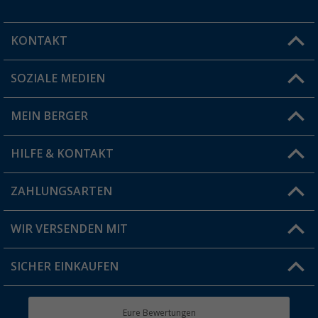
KONTAKT
SOZIALE MEDIEN
Du hast eine Frage?
MEIN BERGER
Filiale finden
HILFE & KONTAKT
Vorteilskarte
Blog
ZAHLUNGSARTEN
FAQ & Kontakt
Produkttester
Versandinformationen
WIR VERSENDEN MIT
Jobs & Karriere
Click & Collect
SICHER EINKAUFEN
Geschenkgutschein
Rücksendung
Berger Bewusst
Eure Bewertungen
Bestellstatus