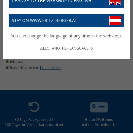
CHANGE TO THE WEBSHOP IN ENGLISH
STAY ON WWW.FRITZ-BERGER.AT
Powerplus Barracuda LED
wasserdichte
You can change the language at any time in the webshop.
Kurbel/Solartaschenlampe
(1)
SELECT ANOTHER LANGUAGE
29,
€
99
Lieferbar
Filialverfügbarkeit:
Filiale setzen
30 Tage Rückgaberecht
Bis zu 5% Bonus
100 Tage für Vorteilskartenbesitzer
mit der Vorteilskarte