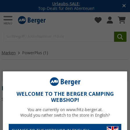
Urlaubs-SALE:
Top-Deals für dein Abenteuer!
Marken
PowerPlus
(1)
FILTER ANZEIGEN
POWERPLUS
WELCOME TO THE BERGER CAMPING
Sortieren:
WEBSHOP!
You are currently on www.fritz-berger.at.
Would you rather switch to the store in English?