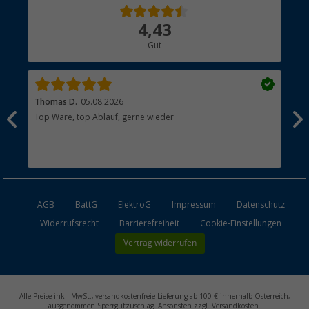
Über uns
4,43
Hauptkatalog
Gut
Händler werden
Thomas D.
05.08.2026
Kla
Top Ware, top Ablauf, gerne wieder
Wie
ein
AGB
BattG
ElektroG
Impressum
Datenschutz
Widerrufsrecht
Barrierefreiheit
Cookie-Einstellungen
Vertrag widerrufen
Alle Preise inkl. MwSt., versandkostenfreie Lieferung ab 100 € innerhalb Österreich,
ausgenommen Sperrgutzuschlag. Ansonsten zzgl. Versandkosten.