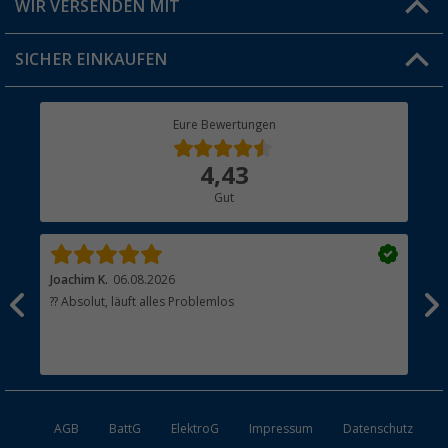
WIR VERSENDEN MIT
Jobs & Karriere
Click & Collect
SICHER EINKAUFEN
Geschenkgutschein
Rücksendung
Berger Bewusst
Eure Bewertungen
Bestellstatus
Über uns
4,43
Hauptkatalog
Gut
Händler werden
Joachim K.
06.08.2026
And
l
?? Absolut, läuft alles Problemlos
Sch
he
esen
AGB
BattG
ElektroG
Impressum
Datenschutz