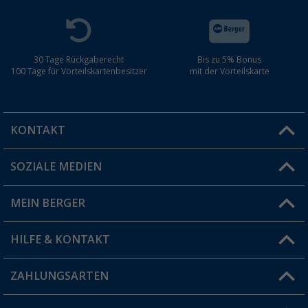
30 Tage Rückgaberecht
Bis zu 5% Bonus
100 Tage für Vorteilskartenbesitzer
mit der Vorteilskarte
KONTAKT
SOZIALE MEDIEN
Du hast eine Frage?
MEIN BERGER
Filiale finden
HILFE & KONTAKT
Vorteilskarte
Blog
ZAHLUNGSARTEN
FAQ & Kontakt
Produkttester
Versandinformationen