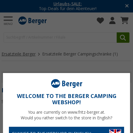
Urlaubs-SALE:
Top-Deals für dein Abenteuer!
Ersatzteile Berger
Ersatzteile Berger Campingschränke
(1)
FILTER ANZEIGEN
ERSATZTEILE BERGER CAMPINGSCHRÄNKE
WELCOME TO THE BERGER CAMPING
Sortieren:
WEBSHOP!
You are currently on www.fritz-berger.at.
Would you rather switch to the store in English?