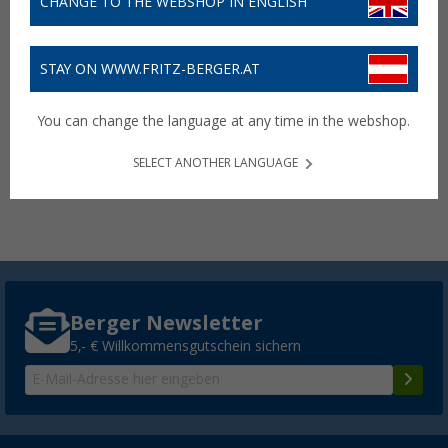
CHANGE TO THE WEBSHOP IN ENGLISH
STAY ON WWW.FRITZ-BERGER.AT
Berger Teller-Fuß 4er Set
You can change the language at any time in the webshop.
7,
€
99
SELECT ANOTHER LANGUAGE
Lieferbar
Filialverfügbarkeit:
Filiale setzen
Berger Newsletter
5,- € Willkommensgutschein sichern