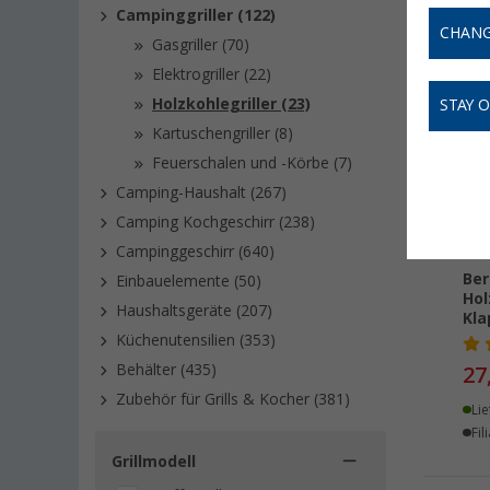
Campinggriller (122)
CHANG
Gasgriller (70)
Elektrogriller (22)
Holzkohlegriller (23)
STAY 
Kartuschengriller (8)
Feuerschalen und -Körbe (7)
Camping-Haushalt (267)
Camping Kochgeschirr (238)
Campinggeschirr (640)
Ber
Einbauelemente (50)
Hol
Haushaltsgeräte (207)
Kl
Küchenutensilien (353)
Behälter (435)
27
Zubehör für Grills & Kocher (381)
Lie
Fil
Grillmodell