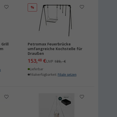
%
Grill
Petromax Feuerbrücke
cm
umfangreiche Kochstelle für
Draußen
153,
€
48
UVP
189,- €
Lieferbar
n
Filialverfügbarkeit:
Filiale setzen