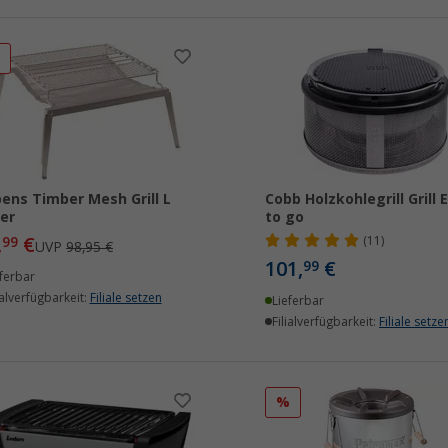
%
ens Timber Mesh Grill L
Cobb Holzkohlegrill Grill 
ber
to go
,
€
99
(11)
UVP
98,95 €
101,
€
99
ferbar
ialverfügbarkeit:
Filiale setzen
Lieferbar
Filialverfügbarkeit:
Filiale setze
%