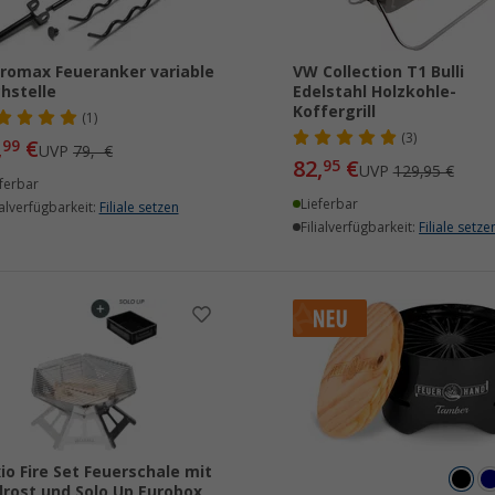
romax Feueranker variable
VW Collection T1 Bulli
hstelle
Edelstahl Holzkohle-
Koffergrill
(1)
(3)
,
€
99
UVP
79,- €
82,
€
95
UVP
129,95 €
ferbar
Lieferbar
ialverfügbarkeit:
Filiale setzen
Filialverfügbarkeit:
Filiale setze
io Fire Set Feuerschale mit
llrost und Solo Up Eurobox