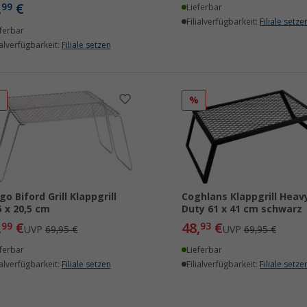
,
€
99
Lieferbar
Filialverfügbarkeit:
Filiale setze
ferbar
ialverfügbarkeit:
Filiale setzen
%
%
go Biford Grill Klappgrill
Coghlans Klappgrill Heav
5 x 20,5 cm
Duty 61 x 41 cm schwarz
,
€
48,
€
99
93
UVP
69,95 €
UVP
69,95 €
ferbar
Lieferbar
ialverfügbarkeit:
Filiale setzen
Filialverfügbarkeit:
Filiale setze