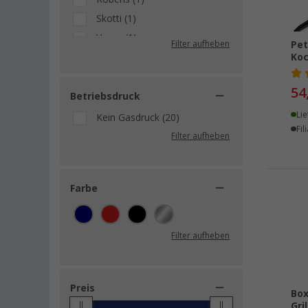
Skotti (1)
Vargo (1)
Filter aufheben
Pet
VW Collection (1)
Koc
54
Betriebsdruck
Lie
Kein Gasdruck (20)
Fil
Filter aufheben
Farbe
Filter aufheben
Preis
Box
Gri