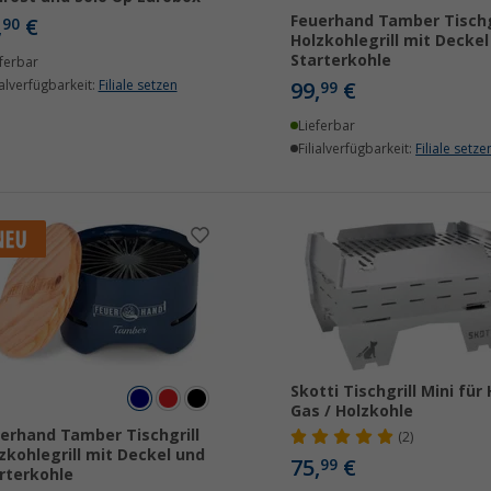
Feuerhand Tamber Tischg
,
€
90
Holzkohlegrill mit Deckel
Starterkohle
ferbar
ialverfügbarkeit:
Filiale setzen
99,
€
99
Lieferbar
Filialverfügbarkeit:
Filiale setze
Skotti Tischgrill Mini für 
Gas / Holzkohle
erhand Tamber Tischgrill
(2)
zkohlegrill mit Deckel und
75,
€
99
rterkohle