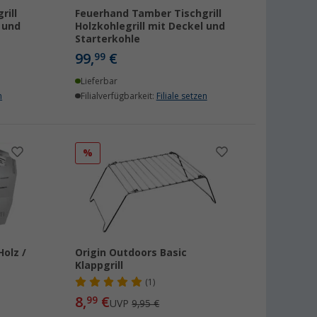
rill
Feuerhand Tamber Tischgrill
 und
Holzkohlegrill mit Deckel und
Starterkohle
99,
€
99
Lieferbar
n
Filialverfügbarkeit:
Filiale setzen
%
Holz /
Origin Outdoors Basic
Klappgrill
(1)
8,
€
99
UVP
9,95 €