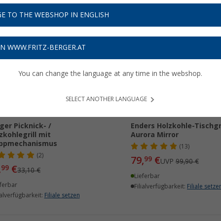
E TO THE WEBSHOP IN ENGLISH
ON WWW.FRITZ-BERGER.AT
%
%
You can change the language at any time in the webshop.
SELECT ANOTHER LANGUAGE
ger Picknick- /
Enders Holzkohle-Tischgri
zkohlegrill mit
Aurora Mirror
appmechanismus
(13)
(2)
79,
€
99
UVP
99,90 €
,
€
99
33,10 €
Lieferbar
ferbar
Filialverfügbarkeit:
Filiale setze
ialverfügbarkeit:
Filiale setzen