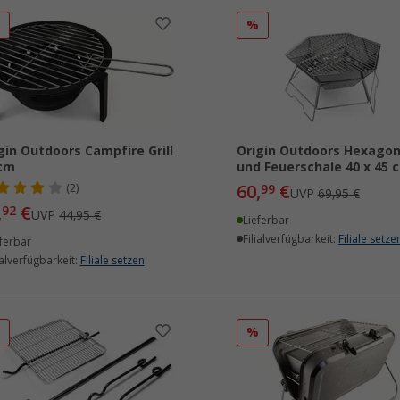
%
%
gin Outdoors Campfire Grill
Origin Outdoors Hexagon 
 cm
und Feuerschale 40 x 45 
60,
€
(2)
99
UVP
69,95 €
,
€
92
UVP
44,95 €
Lieferbar
Filialverfügbarkeit:
Filiale setze
ferbar
ialverfügbarkeit:
Filiale setzen
%
%