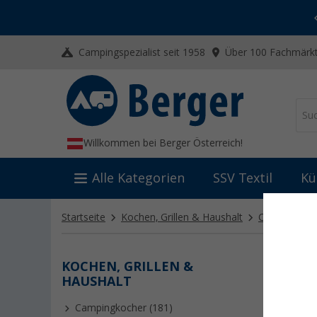
-20% auf Kleidung und Schuhe
Mit dem Aktionscode
20SSV
Campingspezialist seit 1958
Über 100 Fachmärkt
Willkommen bei Berger Österreich!
Alle Kategorien
SSV Textil
Kü
Startseite
Kochen, Grillen & Haushalt
Campinggrill
KOCHEN, GRILLEN &
HOLZ
HAUSHALT
Authentis
authenti
Campingkocher (181)