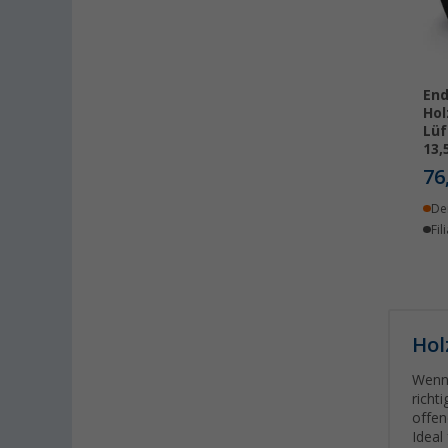
End
Hol
Lüf
13,
76
De
Fil
Hol
Wenn 
richt
offen
Ideal