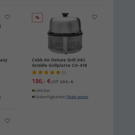
%
Easy
Cobb Air Deluxe Grill inkl.
Griddle Grillplatte CO-418
(1)
186,- €
UVP
234,- €
Lieferbar
n
Filialverfügbarkeit:
Filiale setzen