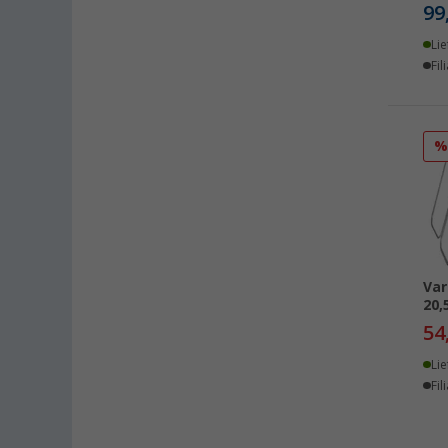
99
Lie
Fil
Var
20,
54
Lie
Fil