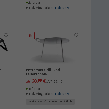
Lieferbar
n
Filialverfügbarkeit:
Filiale setzen
%
y
Petromax Grill- und
Feuerschale
60,
€
99
ab
UVP
69,- €
Lieferbar
n
Filialverfügbarkeit:
Filiale setzen
Weitere Ausführungen erhältlich