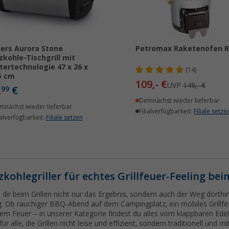
ers Aurora Stone
Petromax Raketenofen R
zkohle-Tischgrill mit
tertechnologie 47 x 26 x
(14)
5 cm
109,- €
UVP
149,- €
,
€
99
Demnächst wieder lieferbar
mnächst wieder lieferbar
Filialverfügbarkeit:
Filiale setze
ialverfügbarkeit:
Filiale setzen
zkohlegriller für echtes Grillfeuer-Feeling b
dir beim Grillen nicht nur das Ergebnis, sondern auch der Weg dorthin 
ig. Ob rauchiger BBQ-Abend auf dem Campingplatz, ein mobiles Grillf
em Feuer – in unserer Kategorie findest du alles vom klappbaren Edels
 für alle, die Grillen nicht leise und effizient, sondern traditionell und 