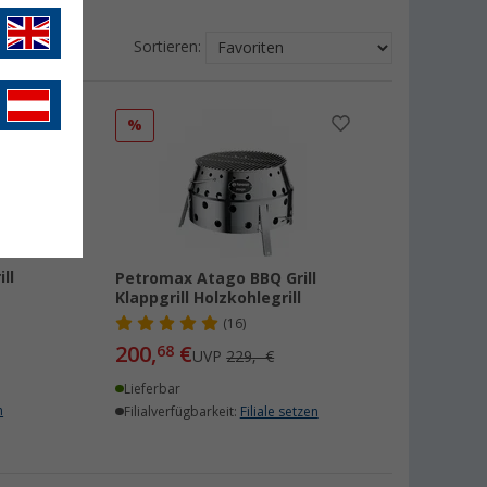
Sortieren:
%
ll
Petromax Atago BBQ Grill
Klappgrill Holzkohlegrill
(16)
200,
€
68
UVP
229,- €
Lieferbar
n
Filialverfügbarkeit:
Filiale setzen