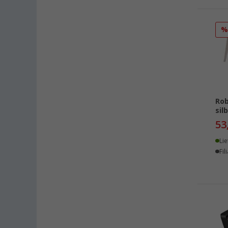
Rob
sil
53
Lie
Fil