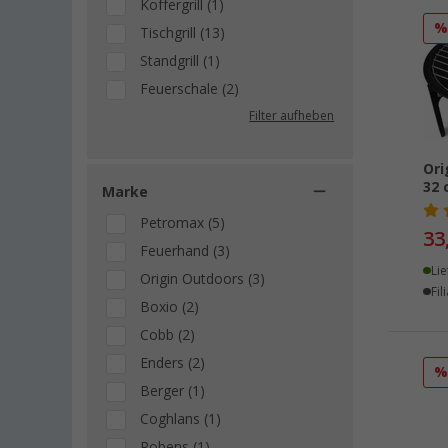
Koffergrill (1)
Tischgrill (13)
Standgrill (1)
Feuerschale (2)
Filter aufheben
Ori
32
Marke
Petromax (5)
33
Feuerhand (3)
Lie
Origin Outdoors (3)
Fil
Boxio (2)
Cobb (2)
Enders (2)
Berger (1)
Coghlans (1)
Robens (1)