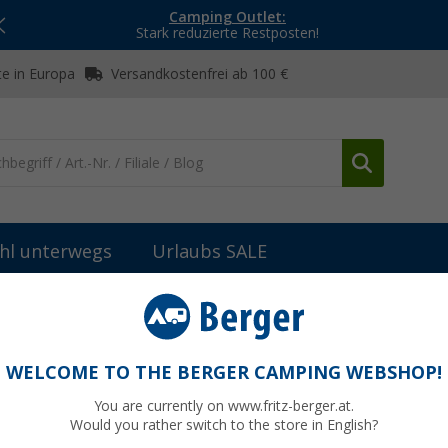
Camping Outlet:
Stark reduzierte Restposten!
e in Europa
Versandkostenfrei ab 100 €
hl unterwegs
Urlaubs SALE
er
Holzkohlegriller
(23)
WELCOME TO THE BERGER CAMPING WEBSHOP!
KOHLEGRILLER
You are currently on www.fritz-berger.at.
ches Grillvergnügen in der Natur - Holzkohlegriller bringen dir das un
Would you rather switch to the store in English?
sches BBQ-Feeling unter freiem Himmel.
Jetzt mehr über unsere Kate