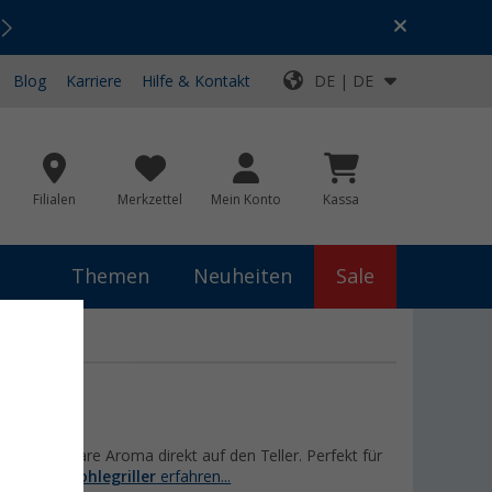
Urlaubs-SALE:
Top-Deals für dein Abenteuer!
Blog
Karriere
Hilfe & Kontakt
DE | DE
Filialen
Merkzettel
Mein Konto
Kassa
Themen
Neuheiten
Sale
verwechselbare Aroma direkt auf den Teller. Perfekt für
gorie
Holzkohlegriller
erfahren...