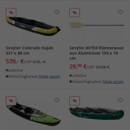
%
%
Sevylor Colorado Kajak
Sevylor AV150 Riemenpaar
331 x 88 cm
aus Aluminium 150 x 19
cm
539,- €
UVP
619,- €
29,
€
99
UVP
33,99 €
Lieferbar
Lieferbar
Filialverfügbarkeit:
Filiale setzen
Filialverfügbarkeit:
Filiale setzen
%
%