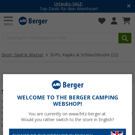
-20% auf Kleidung und Schuhe
Mit dem Aktionscode
20SSV
Sport, Spiel & Wasser
SUPs, Kajaks & Schlauchboote
(22)
FILTER ANZEIGEN
SUPS, KAJAKS & SCHLAUCHBOOTE
WELCOME TO THE BERGER CAMPING
Ob beim Campingurlaub, am Badesee, im Strandurlaub oder bei
WEBSHOP!
spontanen Ausflügen aufs Wasser – mit SUPs, Kajaks und
Schlauchbooten genießt du aktive Freizeit auf Seen, Flüssen und an
You are currently on www.fritz-berger.at.
der Küste. Entdecke aufblasbare Boards, Kajaks und
Jetzt mehr
Would you rather switch to the store in English?
über unsere Kategorie
SUPs, Kajaks & Schlauchboote
erfahren...
Sortieren: