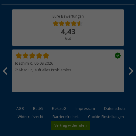
Geschenkgutschein
Rücksendung
Berger Bewusst
Eure Bewertungen
Bestellstatus
Über uns
4,43
Hauptkatalog
Gut
Händler werden
Joachim K.
06.08.2026
And
l
?? Absolut, läuft alles Problemlos
Sch
he
esen
AGB
BattG
ElektroG
Impressum
Datenschutz
Widerrufsrecht
Barrierefreiheit
Cookie-Einstellungen
Vertrag widerrufen