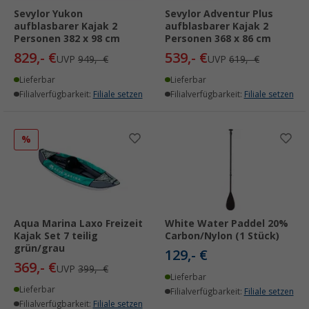
Sevylor Yukon
Sevylor Adventur Plus
aufblasbarer Kajak 2
aufblasbarer Kajak 2
Personen 382 x 98 cm
Personen 368 x 86 cm
829,- €
539,- €
UVP
949,- €
UVP
619,- €
Lieferbar
Lieferbar
Filialverfügbarkeit:
Filiale setzen
Filialverfügbarkeit:
Filiale setzen
%
Aqua Marina Laxo Freizeit
White Water Paddel 20%
Kajak Set 7 teilig
Carbon/Nylon (1 Stück)
grün/grau
129,- €
369,- €
UVP
399,- €
Lieferbar
Lieferbar
Filialverfügbarkeit:
Filiale setzen
Filialverfügbarkeit:
Filiale setzen