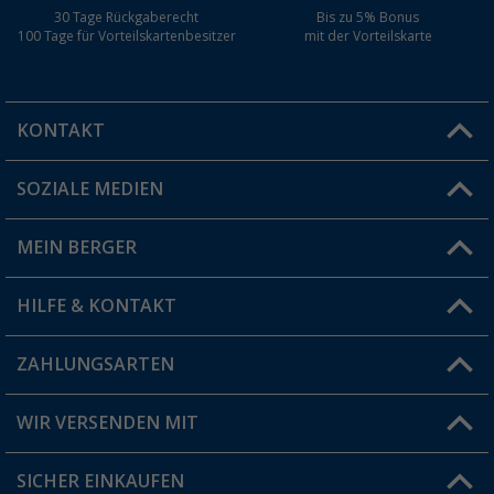
30 Tage Rückgaberecht
Bis zu 5% Bonus
100 Tage für Vorteilskartenbesitzer
mit der Vorteilskarte
KONTAKT
SOZIALE MEDIEN
Du hast eine Frage?
MEIN BERGER
Filiale finden
HILFE & KONTAKT
Vorteilskarte
Blog
ZAHLUNGSARTEN
FAQ & Kontakt
Produkttester
Versandinformationen
WIR VERSENDEN MIT
Jobs & Karriere
Click & Collect
SICHER EINKAUFEN