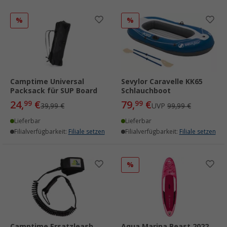
%
%
Camptime Universal
Sevylor Caravelle KK65
Packsack für SUP Board
Schlauchboot
24,
€
79,
€
99
99
39,99 €
UVP
99,99 €
Lieferbar
Lieferbar
Filialverfügbarkeit:
Filiale setzen
Filialverfügbarkeit:
Filiale setzen
%
Camptime Ersatzleash
Aqua Marina Beast 2022