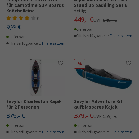
für Camptime SUP Boards
Stand up paddling Set 6
Knöchelleine
teilig
449,- €
(1)
UVP
549,- €
9,
€
99
Lieferbar
Filialverfügbarkeit:
Filiale setzen
Lieferbar
Filialverfügbarkeit:
Filiale setzen
%
Sevylor Charleston Kajak
Sevylor Adventure Kit
für 2 Personen
aufblasbares Kajak
879,- €
379,- €
UVP
559,- €
Lieferbar
Lieferbar
Filialverfügbarkeit:
Filiale setzen
Filialverfügbarkeit:
Filiale setzen