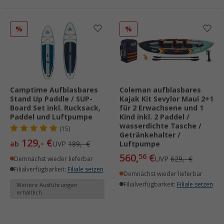
%
%
Camptime Aufblasbares
Coleman aufblasbares
Stand Up Paddle / SUP-
Kajak Kit Sevylor Maui 2+1
Board Set inkl. Rucksack,
für 2 Erwachsene und 1
Paddel und Luftpumpe
Kind inkl. 2 Paddel /
wasserdichte Tasche /
(15)
Getränkehalter /
129,- €
ab
UVP
189,- €
Luftpumpe
560,
€
56
UVP
629,- €
Demnächst wieder lieferbar
Filialverfügbarkeit:
Filiale setzen
Demnächst wieder lieferbar
Filialverfügbarkeit:
Filiale setzen
Weitere Ausführungen
erhältlich