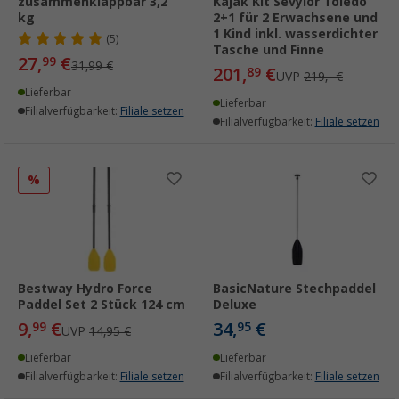
zusammenklappbar 3,2
Kajak Kit Sevylor Toledo
kg
2+1 für 2 Erwachsene und
1 Kind inkl. wasserdichter
(5)
Tasche und Finne
27,
€
99
31,99 €
201,
€
89
UVP
219,- €
Lieferbar
Lieferbar
Filialverfügbarkeit:
Filiale setzen
Filialverfügbarkeit:
Filiale setzen
%
Bestway Hydro Force
BasicNature Stechpaddel
Paddel Set 2 Stück 124 cm
Deluxe
9,
€
34,
€
99
95
UVP
14,95 €
Lieferbar
Lieferbar
Filialverfügbarkeit:
Filiale setzen
Filialverfügbarkeit:
Filiale setzen