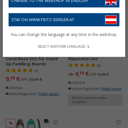
CHANGE TO THE WEBSHOP IN ENGLISH
%
%
STAY ON WWW.FRITZ-BERGER.AT
You can change the language at any time in the webshop.
SELECT ANOTHER LANGUAGE
Camptime SUP-Sitz für
Tip-Top Camplast
Corvi/Naos Sitz für Stand
Reparatur-Set
Up Paddling-Boards
(8)
(4)
4,
€
99
ab
UVP
6,99 €
9,
€
99
UVP
29,99 €
Lieferbar
Lieferbar
Filialverfügbarkeit:
Filiale setzen
Filialverfügbarkeit:
Filiale setzen
Weitere Ausführungen
erhältlich
%