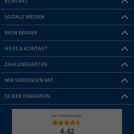
KONTAKT
SOZIALE MEDIEN
Du hast eine Frage?
MEIN BERGER
Filiale finden
HILFE & KONTAKT
Vorteilskarte
Blog
ZAHLUNGSARTEN
FAQ & Kontakt
Produkttester
Versandinformationen
WIR VERSENDEN MIT
Jobs & Karriere
Click & Collect
SICHER EINKAUFEN
Geschenkgutschein
Rücksendung
Berger Bewusst
Eure Bewertungen
Bestellstatus
Über uns
4,42
Hauptkatalog