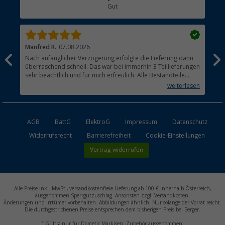
Gut
Händler werden
Manfred R.
07.08.2026
Han
Nach anfänglicher Verzögerung erfolgte die Lieferung dann
Sen
überraschend schnell. Das war bei immerhin 3 Teillieferungen
Lie
sehr beachtlich und für mich erfreulich. Alle Bestandteile
waren gut verpackt und in Ordnung. Das Gerät (Gasgrill)
weiterlesen
funktioniert bestens
AGB
BattG
ElektroG
Impressum
Datenschutz
Widerrufsrecht
Barrierefreiheit
Cookie-Einstellungen
Vertrag widerrufen
Alle Preise inkl. MwSt., versandkostenfreie Lieferung ab 100 € innerhalb Österreich,
ausgenommen Sperrgutzuschlag. Ansonsten zzgl. Versandkosten.
Änderungen und Irrtümer vorbehalten. Abbildungen ähnlich. Nur solange der Vorrat reicht.
Die durchgestrichenen Preise entsprechen dem bisherigen Preis bei Berger.
*
Gültig nur für Dometic Markisen. Zubehör ausgenommen.