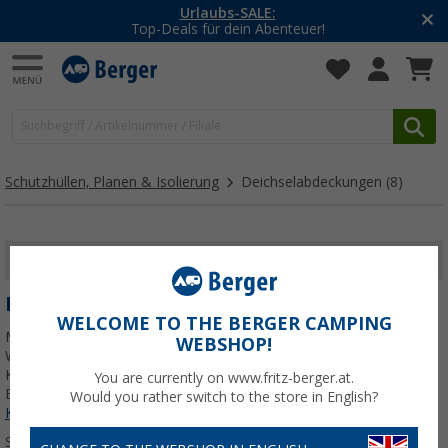
Urlaubs-SALE:
Top-Deals für dein Abenteuer!
Schutzhüllen, Planen & Isolierung
Deichselabdeckungen
(8)
FILTER ANZEIGEN
DEICHSELABDECKUNGEN
WELCOME TO THE BERGER CAMPING
Mit einer Deichselabdeckung schützt du die Deichsel deines
WEBSHOP!
Wohnwagens oder Anhängers effektiv vor Witterung, Schmutz und
Korrosion. Ob für den saisonalen Standplatz oder den täglichen
You are currently on www.fritz-berger.at.
Einsatz – hier findest du passende
Jetzt mehr über unsere
Would you rather switch to the store in English?
Kategorie
Deichselabdeckungen
erfahren...
Sortieren: