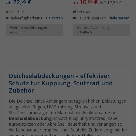
22,
€
10,
€
65
99
ab
ab
UVP
17,50 €
Lieferbar
Lieferbar
Filialverfügbarkeit:
Filiale setzen
Filialverfügbarkeit:
Filiale setzen
Weitere Ausführungen
Weitere Ausführungen
erhältlich
erhältlich
Deichselabdeckungen – effektiver
Schutz für Kupplung, Stützrad und
Zubehör
Die Deichsel eines Anhängers ist täglich hohen Belastungen
ausgesetzt: Regen, UV-Strahlung, Streusalz und
Straßenschmutz greifen Material und Funktion an. Eine
Deichselabdeckung
schützt Kupplung, Stützrad, Kabel,
Kurbelstützen oder Abreißseil dauerhaft und verlängert so
die Lebensdauer empfindlicher Bauteile. Zudem sorgt sie für
einen aufgeräumten Look – ideal für Stellplatz,