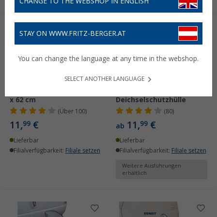
CHANGE TO THE WEBSHOP IN ENGLISH
STAY ON WWW.FRITZ-BERGER.AT
You can change the language at any time in the webshop.
SELECT ANOTHER LANGUAGE
Berger Deichselhaube 86
Berger
x 62 cm
Deichselschutzhülle
(
Über
100)
(80)
11,
€
11,
€
99
99
ab
Lieferbar
Lieferbar
Filialverfügbarkeit:
Filiale setzen
Filialverfügbarkeit:
Filiale setzen
Weitere Ausführungen
erhältlich