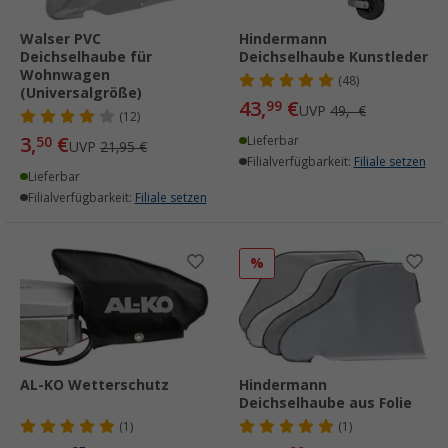
Walser PVC
Hindermann
Deichselhaube für
Deichselhaube Kunstleder
Wohnwagen
(48)
(Universalgröße)
43,
€
99
UVP
49,- €
(12)
3,
€
50
Lieferbar
UVP
21,95 €
Filialverfügbarkeit:
Filiale setzen
Lieferbar
Filialverfügbarkeit:
Filiale setzen
%
AL-KO Wetterschutz
Hindermann
Deichselhaube aus Folie
(1)
(1)