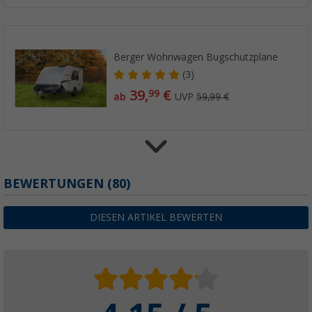
Berger Wohnwagen Bugschutzplane
(3)
39,
€
99
ab
UVP
59,99 €
Berger Wohnwagen Dachschutzplane
BEWERTUNGEN
(80)
(3)
99,
€
99
DIESEN ARTIKEL BEWERTEN
ab
UVP
109,- €
Berger StrongProtect Schutzhülle für Woh