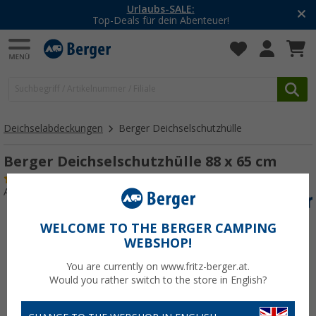
Urlaubs-SALE:
Top-Deals für dein Abenteuer!
Deichselabdeckungen
Berger Deichselschutzhülle
Berger Deichselschutzhülle 88 x 65 cm
(80)
Art.-Nr.: 131320
WELCOME TO THE BERGER CAMPING
WEBSHOP!
You are currently on www.fritz-berger.at.
Would you rather switch to the store in English?