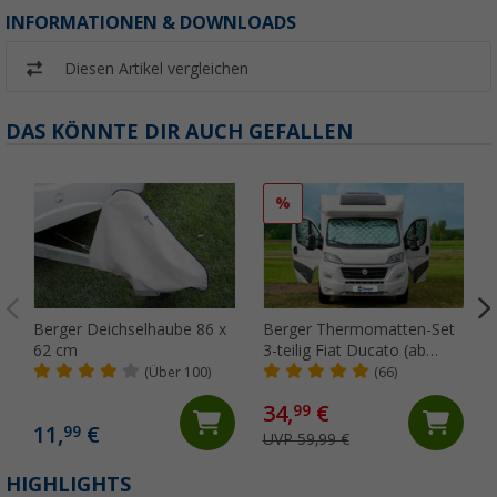
INFORMATIONEN & DOWNLOADS
Diesen Artikel vergleichen
DAS KÖNNTE DIR AUCH GEFALLEN
%
Berger Deichselhaube 86 x
Berger Thermomatten-Set
62 cm
3-teilig Fiat Ducato (ab
2006)
(Über 100)
(66)
34,
€
99
11,
€
99
UVP 59,99 €
HIGHLIGHTS