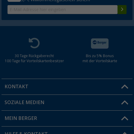
30 Tage Rückgaberecht
Bis zu 5% Bonus
100 Tage für Vorteilskartenbesitzer
mit der Vorteilskarte
KONTAKT
SOZIALE MEDIEN
Du hast eine Frage?
MEIN BERGER
Filiale finden