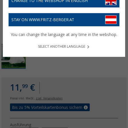
CHANGE TO THE WEBSHOP IN ENGLISH
STAY ON WWW.FRITZ-BERGER.AT
You can change the language at any time in the webshop.
SELECT ANOTHER LANGUAGE
11,
€
99
Preise inkl. MwSt.,
zzgl. Versandkosten
Bis zu 5% Vorteilskartenbonus sichern
Ausführung