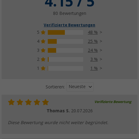
4.15 / 5
(96)
119,
€
00
80 Bewertungen
ab
UVP
159,- €
Verifizierte Bewertungen
5
48 %
4
25 %
3
24 %
2
3 %
1
1 %
Neueste
Sortieren:
Verifizierte Bewertung
Thomas S.
20.07.2026
Diese Bewertung wurde nicht weiter begründet.