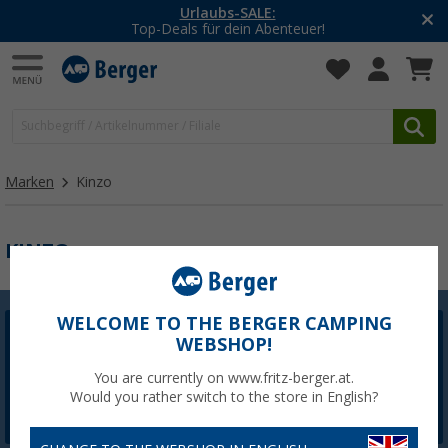
Urlaubs-SALE:
Top-Deals für dein Abenteuer!
Marken
Kinzo
KINZO
WELCOME TO THE BERGER CAMPING
WEBSHOP!
Berger Newsletter
5,- € Willkommensgutschein sichern
You are currently on www.fritz-berger.at.
Would you rather switch to the store in English?