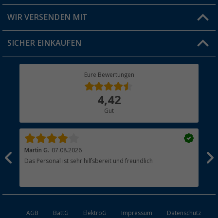
Produkttester
Versandinformationen
WIR VERSENDEN MIT
Jobs & Karriere
Click & Collect
SICHER EINKAUFEN
Geschenkgutschein
Rücksendung
Berger Bewusst
Eure Bewertungen
Bestellstatus
Über uns
4,42
Hauptkatalog
Gut
Händler werden
Martin G.
07.08.2026
Jue
Das Personal ist sehr hilfsbereit und freundlich
Per
AGB
BattG
ElektroG
Impressum
Datenschutz