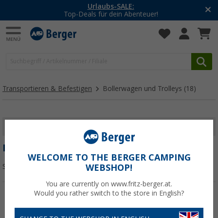
Urlaubs-SALE:
Top-Deals für dein Abenteuer!
Transportieren & Befestigen
Bollerwagen und Trolleys
(18)
FILTER ANZEIGEN
BOLLERWAGEN UND TROLLEYS
WELCOME TO THE BERGER CAMPING
Sortieren:
WEBSHOP!
You are currently on www.fritz-berger.at.
Would you rather switch to the store in English?
%
%