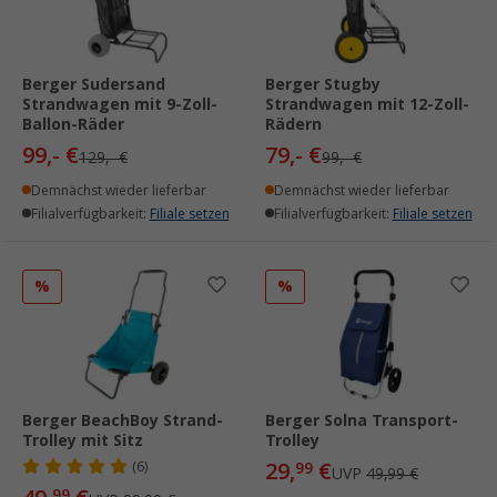
Berger Sudersand
Berger Stugby
Strandwagen mit 9-Zoll-
Strandwagen mit 12-Zoll-
Ballon-Räder
Rädern
99,- €
79,- €
129,- €
99,- €
Demnächst wieder lieferbar
Demnächst wieder lieferbar
Filialverfügbarkeit:
Filiale setzen
Filialverfügbarkeit:
Filiale setzen
%
%
Berger BeachBoy Strand-
Berger Solna Transport-
Trolley mit Sitz
Trolley
29,
€
(6)
99
UVP
49,99 €
99