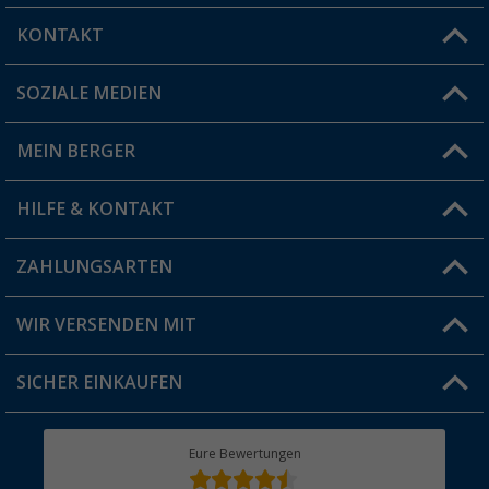
KONTAKT
SOZIALE MEDIEN
Du hast eine Frage?
MEIN BERGER
Filiale finden
HILFE & KONTAKT
Vorteilskarte
Blog
ZAHLUNGSARTEN
FAQ & Kontakt
Produkttester
Versandinformationen
WIR VERSENDEN MIT
Jobs & Karriere
Click & Collect
SICHER EINKAUFEN
Geschenkgutschein
Rücksendung
Berger Bewusst
Eure Bewertungen
Bestellstatus