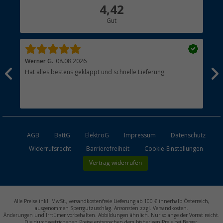
Über uns
4,42
Hauptkatalog
Gut
Händler werden
Werner G.
08.08.2026
Alb
Hat alles bestens geklappt und schnelle Lieferung
pas
AGB
BattG
ElektroG
Impressum
Datenschutz
Widerrufsrecht
Barrierefreiheit
Cookie-Einstellungen
Vertrag widerrufen
Alle Preise inkl. MwSt., versandkostenfreie Lieferung ab 100 € innerhalb Österreich,
ausgenommen Sperrgutzuschlag. Ansonsten zzgl. Versandkosten.
Änderungen und Irrtümer vorbehalten. Abbildungen ähnlich. Nur solange der Vorrat reicht.
Die durchgestrichenen Preise entsprechen dem bisherigen Preis bei Berger.