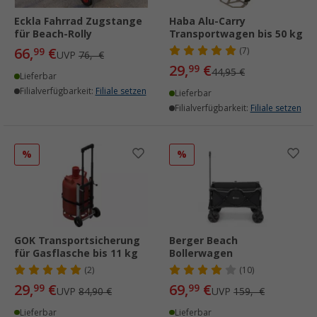
Eckla Fahrrad Zugstange
Haba Alu-Carry
für Beach-Rolly
Transportwagen bis 50 kg
66,
€
99
(7)
UVP
76,- €
29,
€
99
44,95 €
Lieferbar
Filialverfügbarkeit:
Filiale setzen
Lieferbar
Filialverfügbarkeit:
Filiale setzen
%
%
GOK Transportsicherung
Berger Beach
für Gasflasche bis 11 kg
Bollerwagen
(2)
(10)
29,
€
69,
€
99
99
UVP
84,90 €
UVP
159,- €
Lieferbar
Lieferbar