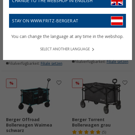
CHANGE TO THE WEBSHOP IN ENGLISH
STAY ON WWW.FRITZ-BERGER.AT
Berger Einkaufstrolley XL
Berger Sonnendach für
faltbar 42 x 40 x 37 cm
Offroad Bollerwagen
You can change the language at any time in the webshop.
Waimea
(66)
14,
€
99
17,
€
UVP
19,99 €
99
UVP
19,99 €
SELECT ANOTHER LANGUAGE
Lieferbar
Lieferbar
Filialverfügbarkeit:
Filiale setzen
Filialverfügbarkeit:
Filiale setzen
%
%
Berger Offroad
Berger Torrent
Bollerwagen Waimea
Bollerwagen grau
schwarz
(5)