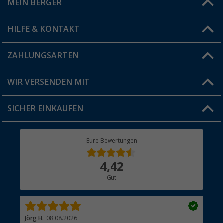
MEIN BERGER
Filiale finden
HILFE & KONTAKT
Vorteilskarte
Blog
ZAHLUNGSARTEN
FAQ & Kontakt
Produkttester
Versandinformationen
WIR VERSENDEN MIT
Jobs & Karriere
Click & Collect
SICHER EINKAUFEN
Geschenkgutschein
Rücksendung
Berger Bewusst
Eure Bewertungen
Bestellstatus
Über uns
4,42
Hauptkatalog
Gut
Händler werden
Jörg H.
08.08.2026
Kla