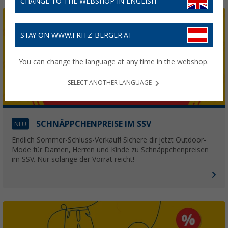
CHANGE TO THE WEBSHOP IN ENGLISH
STAY ON WWW.FRITZ-BERGER.AT
You can change the language at any time in the webshop.
SELECT ANOTHER LANGUAGE
SCHNÄPPCHENPREISE IM SSV
NEU
Endlich Sommer-Schluss-Verkauf! Sichere dir jetzt Outdoor-
Mode für Damen, Herren und Kinde zu Schnäppchenpreisen
im SSV. Nur solange der Vorrat reicht!