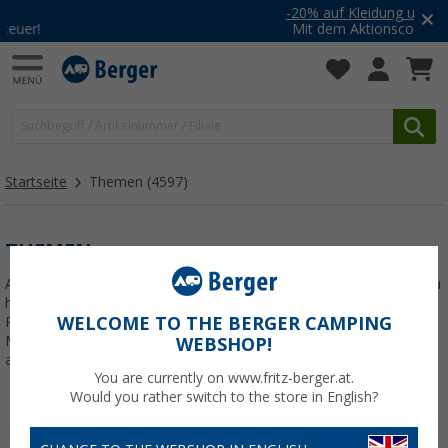
-20% auf Kleidung und Schuhe
Mit dem Aktionscode
20SSV
Startseite
Themen
(4597)
THEMEN
Alles, was dich rund um das Thema Camping interessiert, findest du
hier im Überblick. Wir stellen saisonale Angebote, spannende
WELCOME TO THE BERGER CAMPING
Produkthighlights und tolle Aktionen vor. Denn wir haben eine
Mission: Alle Camper und Camperinnen mit dem besten Zubehör
WEBSHOP!
auszustatten!
You are currently on www.fritz-berger.at.
Would you rather switch to the store in English?