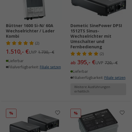
Büttner 1600 Si-N/ 60A
Dometic SinePower DPSI
Wechselrichter / Lader
1512TS Sinus-
Kombi
Wechselrichter mit
Umschalter und
(2)
Fernbedienung
1.510,- €
UVP
1.730,- €
(2)
395,- €
Lieferbar
ab
UVP
720,- €
Filialverfügbarkeit:
Filiale setzen
Lieferbar
Filialverfügbarkeit:
Filiale setzen
Weitere Ausführungen
erhältlich
%
%