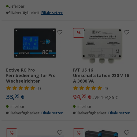
Lieferbar
Filialverfügbarkeit:
Filiale setzen
%
Ective RC Pro
IVT US 16
Fernbedienung für Pro
Umschaltstation 230 V 16
Wechselrichter
A 3600 VA
(1)
(4)
33,
€
94,
€
99
99
UVP
104,86 €
Lieferbar
Lieferbar
Filialverfügbarkeit:
Filiale setzen
Filialverfügbarkeit:
Filiale setzen
%
%