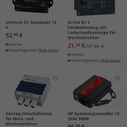
Votronic D+ Simulator 12
Ective RC 3
V
Fernbedienung mit
Ladestandsanzeige für
52,
€
99
Wechselrichter
21,
€
Lieferbar
32
UVP
27,- €
Filialverfügbarkeit:
Filiale setzen
Lieferbar
Filialverfügbarkeit:
Filiale setzen
Xenteq Umschaltrelais
HP Spannungswandler 12-
für Netz- und
230V 300W
Wechselrichter-
66,
€
99