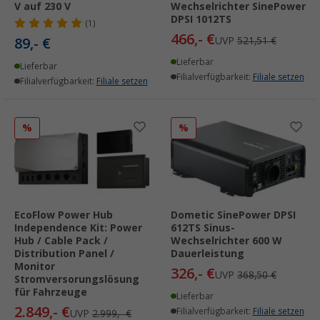
V auf 230 V
Wechselrichter SinePower
DPSI 1012TS
(1)
466,- €
89,- €
UVP
521,51 €
Lieferbar
Lieferbar
Filialverfügbarkeit:
Filiale setzen
Filialverfügbarkeit:
Filiale setzen
%
%
EcoFlow Power Hub
Dometic SinePower DPSI
Independence Kit: Power
612TS Sinus-
Hub / Cable Pack /
Wechselrichter 600 W
Distribution Panel /
Dauerleistung
Monitor
326,- €
UVP
368,50 €
Stromversorungslösung
für Fahrzeuge
Lieferbar
2.849,- €
Filialverfügbarkeit:
Filiale setzen
UVP
2.999,- €