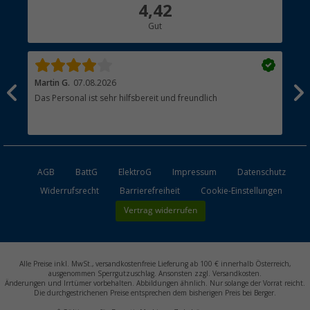
Über uns
4,42
Hauptkatalog
Gut
Händler werden
Martin G.
07.08.2026
Jue
Das Personal ist sehr hilfsbereit und freundlich
Per
AGB
BattG
ElektroG
Impressum
Datenschutz
Widerrufsrecht
Barrierefreiheit
Cookie-Einstellungen
Vertrag widerrufen
Alle Preise inkl. MwSt., versandkostenfreie Lieferung ab 100 € innerhalb Österreich,
ausgenommen Sperrgutzuschlag. Ansonsten zzgl. Versandkosten.
Änderungen und Irrtümer vorbehalten. Abbildungen ähnlich. Nur solange der Vorrat reicht.
Die durchgestrichenen Preise entsprechen dem bisherigen Preis bei Berger.