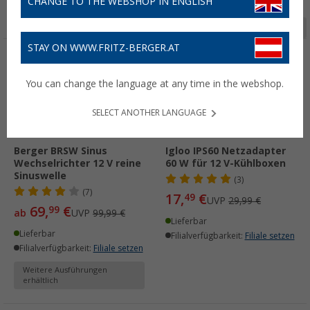
CHANGE TO THE WEBSHOP IN ENGLISH
Seite 1 von 3
STAY ON WWW.FRITZ-BERGER.AT
%
%
You can change the language at any time in the webshop.
SELECT ANOTHER LANGUAGE
Berger BRSW Sinus
Igloo IPS60 Netzadapter
Wechselrichter 12 V reine
60 W für 12 V-Kühlboxen
Sinuswelle
(3)
(7)
17,
€
49
UVP
29,99 €
69,
€
99
ab
UVP
99,99 €
Lieferbar
Lieferbar
Filialverfügbarkeit:
Filiale setzen
Filialverfügbarkeit:
Filiale setzen
Weitere Ausführungen
erhältlich