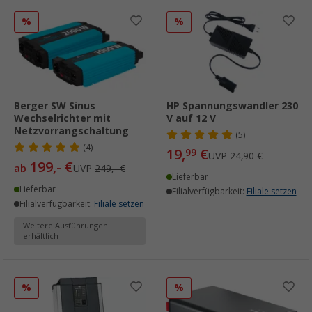
%
%
Berger SW Sinus
HP Spannungswandler 230
Wechselrichter mit
V auf 12 V
Netzvorrangschaltung
(5)
(4)
19,
€
99
UVP
24,90 €
199,- €
ab
UVP
249,- €
Lieferbar
Lieferbar
Filialverfügbarkeit:
Filiale setzen
Filialverfügbarkeit:
Filiale setzen
Weitere Ausführungen
erhältlich
%
%