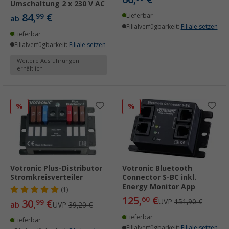
Umschaltung 2 x 230 V AC
84,
€
99
Lieferbar
ab
Filialverfügbarkeit:
Filiale setzen
Lieferbar
Filialverfügbarkeit:
Filiale setzen
Weitere Ausführungen
erhältlich
%
%
Votronic Plus-Distributor
Votronic Bluetooth
Stromkreisverteiler
Connector S-BC inkl.
Energy Monitor App
(1)
125,
€
60
30,
€
UVP
151,90 €
99
ab
UVP
39,20 €
Lieferbar
Lieferbar
Filialverfügbarkeit:
Filiale setzen