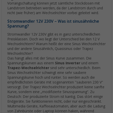
Vorrangschaltung können jetzt sämtliche Steckdosen mit
Landstrom betrieben werden, da der Landstrom durch und
nicht (wie früher) am Wechselrichter vorbei geleitet wird.
Stromwandler 12V 230V – Was ist sinusähnliche
Spannung?
Stromwandler 12V 230V gibt es in ganz unterschiedlichen
Preisklassen. Doch wo liegt der Unterschied bei den 12 V
Wechselrichtern? Warum heißt der eine Sinus Wechselrichter
und der andere Sinusähnlich, Quasisinus oder Trapez
Wechselrichter?
Das hängt alles mit der Sinus Kurve zusammen. Die
Spannungskurven aus einem
Sinus Inverter
und einem
Trapez-Wechselrichter
sind sehr unterschiedlich. Beim
Sinus Wechselrichter schwingt eine sehr saubere
Spannungskurve hoch und runter. So werden auch die
empfindlichsten Geräte mit sogenannten "sauberen 230 V"
versorgt. Der Trapez Wechselrichter produziert keine sanfte
Kurve, sondern eine „modifizierte Sinusspannung“. Zu
Deutsch: Der produzierte Strom ist kantig. Das stört einige
Endgeräte. Sie funktionieren nicht, oder nur eingeschränkt.
Multimedia Geräte, Kaffeeautomaten, aber auch die Ladung
von Zahnbürste oder Laptop können haken, während