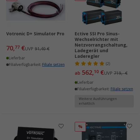
Votronic D+ Simulator Pro
Ective SSI Pro Sinus-
Wechselrichter mit
Netzvorrangschaltung,
70,
€
77
UVP
91,40 €
Ladegerät und
Laderegler
Lieferbar
(2)
Filialverfügbarkeit:
Filiale setzen
562,
€
10
ab
UVP
719,- €
Lieferbar
Filialverfügbarkeit:
Filiale setzen
Weitere Ausführungen
erhältlich
%