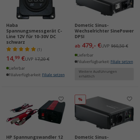
Haba
Dometic Sinus-
Spannungsmessgerät C-
Wechselrichter SinePower
Line 12V für 10-30V DC
DPSI
schwarz
479,- €
ab
UVP
960,50 €
(1)
Lieferbar
14,
€
99
UVP
17,20 €
Filialverfügbarkeit:
Filiale setzen
Lieferbar
Weitere Ausführungen
Filialverfügbarkeit:
Filiale setzen
erhältlich
%
HP Spannungswandler 12
Dometic Sinus-