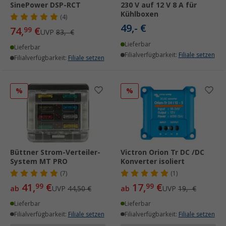
SinePower DSP-RCT
230 V auf 12 V 8 A für
Kühlboxen
(4)
49,- €
74,
€
99
UVP
83,- €
Lieferbar
Lieferbar
Filialverfügbarkeit:
Filiale setzen
Filialverfügbarkeit:
Filiale setzen
%
%
Büttner Strom-Verteiler-
Victron Orion Tr DC /DC
System MT PRO
Konverter isoliert
(7)
(1)
41,
€
17,
€
99
99
ab
UVP
44,50 €
ab
UVP
19,- €
Lieferbar
Lieferbar
Filialverfügbarkeit:
Filiale setzen
Filialverfügbarkeit:
Filiale setzen