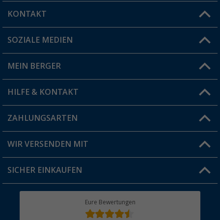
KONTAKT
SOZIALE MEDIEN
Du hast eine Frage?
MEIN BERGER
Filiale finden
HILFE & KONTAKT
Vorteilskarte
Blog
ZAHLUNGSARTEN
FAQ & Kontakt
Produkttester
Versandinformationen
WIR VERSENDEN MIT
Jobs & Karriere
Click & Collect
SICHER EINKAUFEN
Geschenkgutschein
Rücksendung
Berger Bewusst
Eure Bewertungen
Bestellstatus