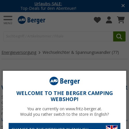
-20% auf Kleidung und Schuhe
Mit dem Aktionscode
20SSV
Energieversorgung
Wechselrichter & Spannungswandler
(77)
FILTER ANZEIGEN
WECHSELRICHTER & SPANNUNGSWANDLER
WELCOME TO THE BERGER CAMPING
Sinus-Wechselrichter und Spannungswandler verwandeln die 12 V
WEBSHOP!
deiner Wohnmobil- oder Wohnwagen-Bordbatterie zuverlässig in
230 V. Ob saubere Sinus-Spannung oder einfache Wechselrichter –
You are currently on www.fritz-berger.at.
mit Invertern von Büttner, Dometic und Berger
Jetzt mehr über
Would you rather switch to the store in English?
unsere Kategorie
Wechselrichter & Spannungswandler
erfahren...
Sortieren: