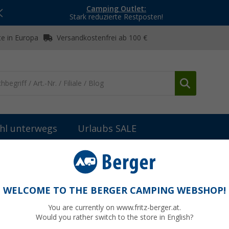
Camping Outlet:
Stark reduzierte Restposten!
e in Europa
Versandkostenfrei ab 100 €
hl unterwegs
Urlaubs SALE
WELCOME TO THE BERGER CAMPING WEBSHOP!
TRO ANGEBOTE
You are currently on www.fritz-berger.at.
Would you rather switch to the store in English?