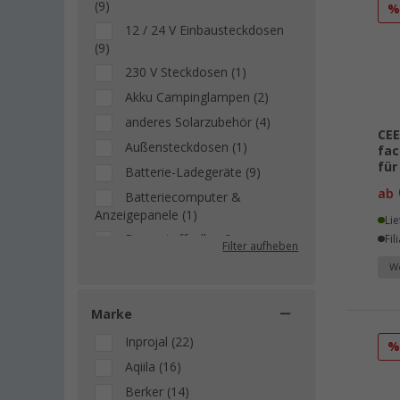
(9)
12 / 24 V Einbausteckdosen
(9)
230 V Steckdosen (1)
Akku Campinglampen (2)
anderes Solarzubehör (4)
CEE
Außensteckdosen (1)
fac
für
Batterie-Ladegeräte (9)
ab
Batteriecomputer &
Anzeigepanele (1)
Lie
Brennstoffzellen &
Fil
Filter aufheben
Stromgeneratoren (9)
We
Campinglampenzubehör &
Brennstoffe (1)
Marke
CEE-Kabel (4)
Inprojal (22)
CEE-Stecker & -Adapter (3)
Aqiila (16)
Einbau & Installation (6)
Berker (14)
Fahrzeug-Batterien (12)