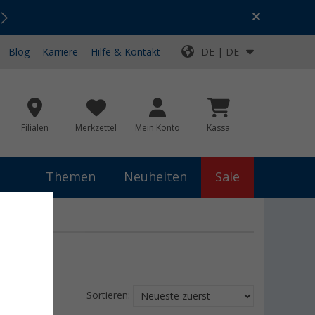
Urlaubs-SALE:
Top-Deals für dein Abenteuer!
Blog
Karriere
Hilfe & Kontakt
DE | DE
Filialen
Merkzettel
Mein Konto
Kassa
Themen
Neuheiten
Sale
Sortieren: