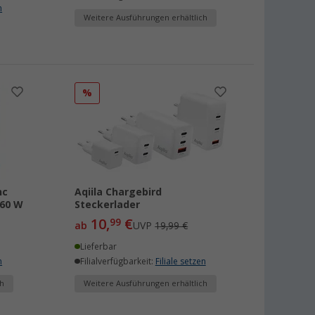
n
Weitere Ausführungen erhältlich
%
nc
Aqiila Chargebird
 60 W
Steckerlader
10,
€
99
ab
UVP
19,99 €
Lieferbar
n
Filialverfügbarkeit:
Filiale setzen
h
Weitere Ausführungen erhältlich