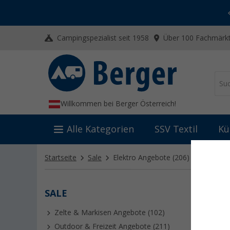
-20% auf Kleidung und Schuhe
Mit dem Aktionscode
20SSV
Campingspezialist seit 1958
Über 100 Fachmärkt
Willkommen bei Berger Österreich!
Alle Kategorien
SSV Textil
Kü
Startseite
Sale
Elektro Angebote
(206)
SALE
ELEK
Zelte & Markisen Angebote (102)
Outdoor & Freizeit Angebote (211)