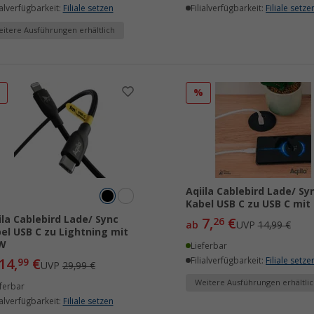
ialverfügbarkeit:
Filiale setzen
Filialverfügbarkeit:
Filiale setze
itere Ausführungen erhältlich
%
%
Aqiila Cablebird Lade/ Sy
Kabel USB C zu USB C mit
ila Cablebird Lade/ Sync
7,
€
26
ab
UVP
14,99 €
el USB C zu Lightning mit
 W
Lieferbar
14,
€
Filialverfügbarkeit:
Filiale setze
99
UVP
29,99 €
Weitere Ausführungen erhältlic
ferbar
ialverfügbarkeit:
Filiale setzen