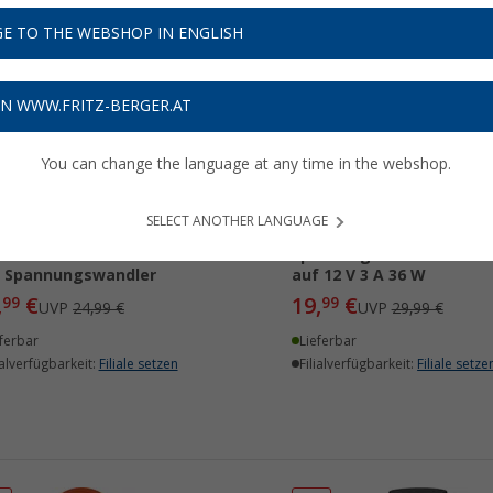
E TO THE WEBSHOP IN ENGLISH
%
%
ON WWW.FRITZ-BERGER.AT
You can change the language at any time in the webshop.
SELECT ANOTHER LANGUAGE
Car Doppel USB-C/A
Bauer Electronics DC-DC
estecker winkelbar 12 V
Spannungswandler 8 bis 
t Spannungswandler
auf 12 V 3 A 36 W
,
€
19,
€
99
99
UVP
24,99 €
UVP
29,99 €
ferbar
Lieferbar
ialverfügbarkeit:
Filiale setzen
Filialverfügbarkeit:
Filiale setze