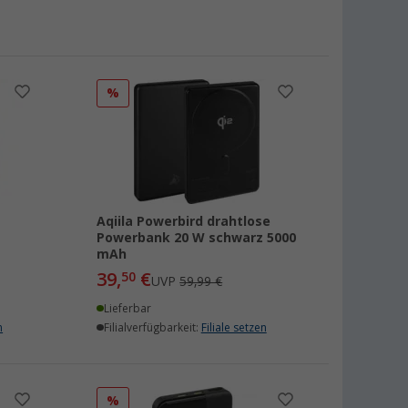
%
Aqiila Powerbird drahtlose
Powerbank 20 W schwarz 5000
mAh
39,
€
50
UVP
59,99 €
Lieferbar
n
Filialverfügbarkeit:
Filiale setzen
%