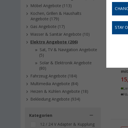
Möbel Angebote (113)
CHANG
Kochen, Grillen & Haushalts
Angebote (179)
Gas Angebote (17)
STAY 
Wasser & Sanitär Angebote (10)
Elektro Angebote (206)
Sat, TV & Navigation Angebote
(5)
Pro
Solar & Elektronik Angebote
Lad
(80)
mi
Fahrzeug Angebote (184)
15
Multimedia Angebote (84)
Lie
Heizen & Kühlen Angebote (18)
Fil
Bekleidung Angebote (934)
Kategorien
12 / 24 V Adapter & Kupplung