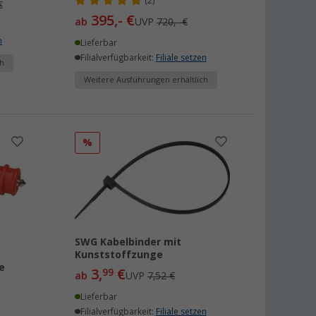
(2)
€
395,- €
ab
UVP
720,- €
n
Lieferbar
Filialverfügbarkeit:
Filiale setzen
h
Weitere Ausführungen erhältlich
%
C
SWG Kabelbinder mit
Kunststoffzunge
e
3,
€
99
ab
UVP
7,52 €
Lieferbar
Filialverfügbarkeit:
Filiale setzen