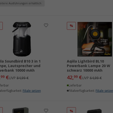
itere Ausführungen erhältlich
%
%
ila Soundbird B10 3 in 1
Aqiila Lightbird BL10
pe, Lautsprecher und
Powerbank Lampe 20 W
werbank 10000 mAh
schwarz 10000 mAh
,
€
42,
€
99
99
UVP
84,99 €
UVP
64,99 €
ferbar
Lieferbar
ialverfügbarkeit:
Filiale setzen
Filialverfügbarkeit:
Filiale setze
%
%