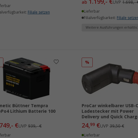
1.199,- €
ab
UVP
1.698,- 
ferbar
Lieferbar
ialverfügbarkeit:
Filiale setzen
Filialverfügbarkeit:
Filiale setze
Weitere Ausführungen erhältlic
%
%
etic Büttner Tempra
ProCar winkelbarer USB-
ePo4 Lithium Batterie 100
Ladestecker mit Power
Delivery und Quick Charg
749,- €
24,
€
99
UVP
939,- €
UVP
39,50 €
ferbar
Lieferbar