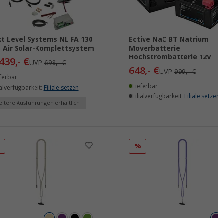
t Level Systems NL FA 130
Ective NaC BT Natrium
t Air Solar-Komplettsystem
Moverbatterie
Hochstrombatterie 12V
439,- €
UVP
698,- €
648,- €
UVP
999,- €
ferbar
Lieferbar
ialverfügbarkeit:
Filiale setzen
Filialverfügbarkeit:
Filiale setze
itere Ausführungen erhältlich
%
%