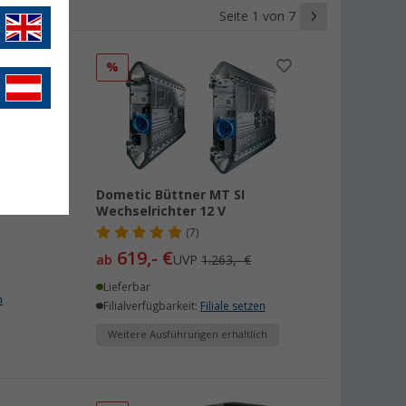
Seite 1 von 7
%
Dometic Büttner MT SI
40 V
Wechselrichter 12 V
(7)
619,- €
ab
UVP
1.263,- €
Lieferbar
n
Filialverfügbarkeit:
Filiale setzen
Weitere Ausführungen erhältlich