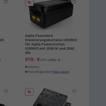
%
Aqiila Powerbird
Wh
Erweiterungsbatterie V2500V2
für Aqiila Powerstation
S3000V2 mit 2500 W und 2560
Wh
819,- €
n
UVP
1.099,- €
Lieferbar
Filialverfügbarkeit:
Filiale setzen
%