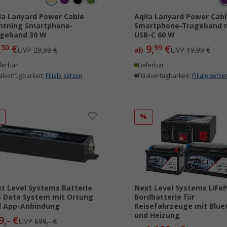
la Lanyard Power Cable
Aqila Lanyard Power Cabl
htning Smartphone-
Smartphone-Trageband 
ageband 30 W
USB-C 60 W
,
€
9,
€
50
99
UVP
29,99 €
ab
UVP
19,99 €
ferbar
Lieferbar
ialverfügbarkeit:
Filiale setzen
Filialverfügbarkeit:
Filiale setze
%
%
t Level Systems Batterie
Next Level Systems LiFe
 Data System mit Ortung
Bordbatterie für
d App-Anbindung
Reisefahrzeuge mit Blue
und Heizung
9,- €
UVP
699,- €