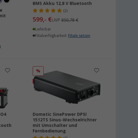
BMS Akku 12,8 V Bluetooth
e
(2)
mit
599,- €
UVP
850,78 €
Lieferbar
Filialverfügbarkeit:
Filiale setzen
n
%
PO4
Dometic SinePower DPSI
1512TS Sinus-Wechselrichter
tooth
mit Umschalter und
Fernbedienung