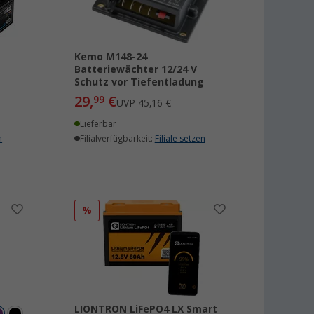
Kemo M148-24
Batteriewächter 12/24 V
Schutz vor Tiefentladung
29,
€
99
UVP
45,16 €
Lieferbar
n
Filialverfügbarkeit:
Filiale setzen
%
LIONTRON LiFePO4 LX Smart