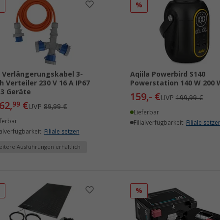
%
%
 Verlängerungskabel 3-
Aqiila Powerbird S140
h Verteiler 230 V 16 A IP67
Powerstation 140 W 200 
 3 Geräte
159,- €
UVP
199,99 €
62,
€
99
UVP
89,99 €
Lieferbar
ferbar
Filialverfügbarkeit:
Filiale setze
ialverfügbarkeit:
Filiale setzen
itere Ausführungen erhältlich
%
%