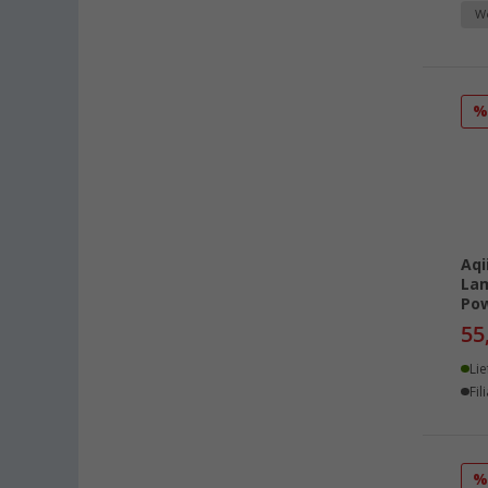
We
Hamburg (13)
Hannover (12)
Heide (14)
Heidelberg (13)
Heiligenhafen (10)
Heiligenzimmern (15)
Herten (9)
Hooksiel (8)
Isny im Allgäu (16)
Aqi
Lam
Kaiserslautern (18)
Po
Kerpen (13)
55
Kesselsdorf (12)
Lie
Kiel (15)
Fil
Klagenfurt (12)
Klettgau / Erzingen (11)
Kolbermoor (10)