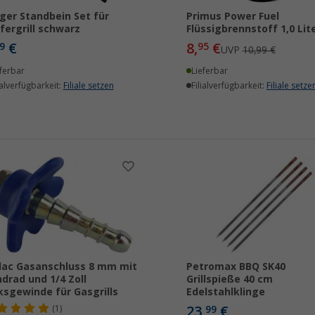
ger Standbein Set für
Primus Power Fuel
fergrill schwarz
Flüssigbrennstoff 1,0 Lit
€
8,
€
9
95
UVP
10,99 €
ferbar
Lieferbar
ialverfügbarkeit:
Filiale setzen
Filialverfügbarkeit:
Filiale setze
ac Gasanschluss 8 mm mit
Petromax BBQ SK40
drad und 1/4 Zoll
Grillspieße 40 cm
ksgewinde für Gasgrills
Edelstahlklinge
23,
€
(1)
99