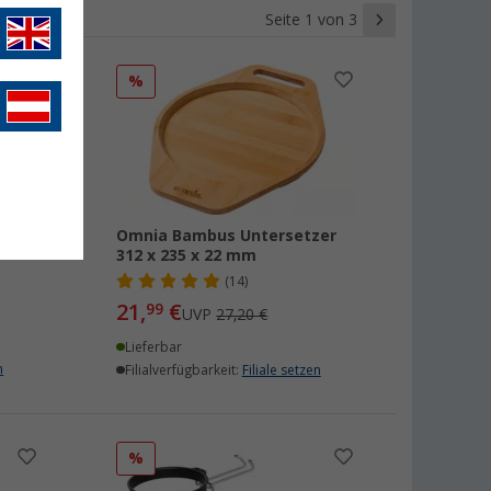
Seite 1 von 3
%
ür
Omnia Bambus Untersetzer
en
312 x 235 x 22 mm
(14)
21,
€
99
UVP
27,20 €
Lieferbar
n
Filialverfügbarkeit:
Filiale setzen
%