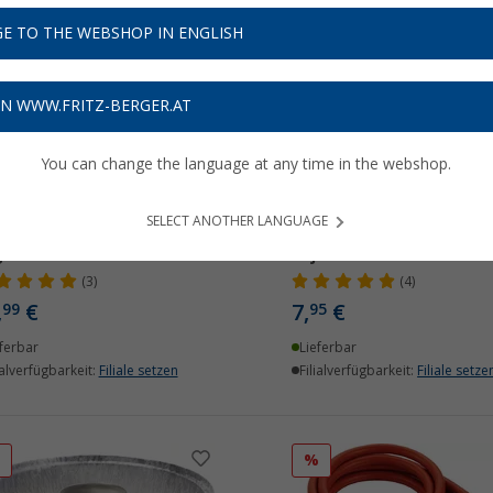
E TO THE WEBSHOP IN ENGLISH
ON WWW.FRITZ-BERGER.AT
You can change the language at any time in the webshop.
SELECT ANOTHER LANGUAGE
ac Gewindekartuschen-
Cadac Gewindeadapter f
ler
Bajonett Ventilkartusch
(3)
(4)
,
€
7,
€
99
95
ferbar
Lieferbar
ialverfügbarkeit:
Filiale setzen
Filialverfügbarkeit:
Filiale setze
%
%