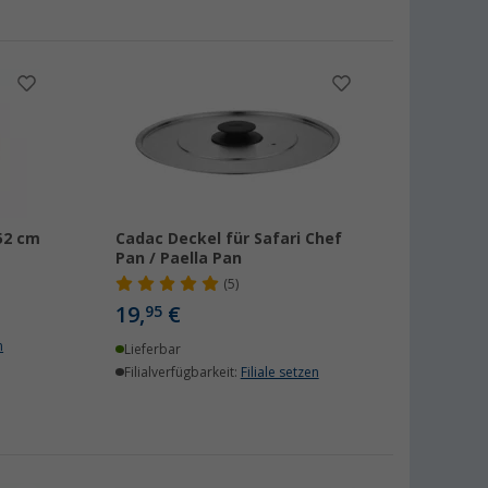
52 cm
Cadac Deckel für Safari Chef
Pan / Paella Pan
(5)
19,
€
95
n
Lieferbar
Filialverfügbarkeit:
Filiale setzen