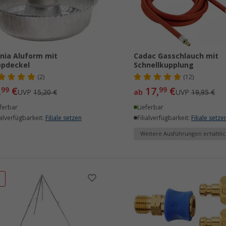
ia Aluform mit
Cadac Gasschlauch mit
ppdeckel
Schnellkupplung
(2)
(12)
,
€
17,
€
99
99
UVP
15,20 €
ab
UVP
19,95 €
ferbar
Lieferbar
ialverfügbarkeit:
Filiale setzen
Filialverfügbarkeit:
Filiale setze
Weitere Ausführungen erhältlic
%