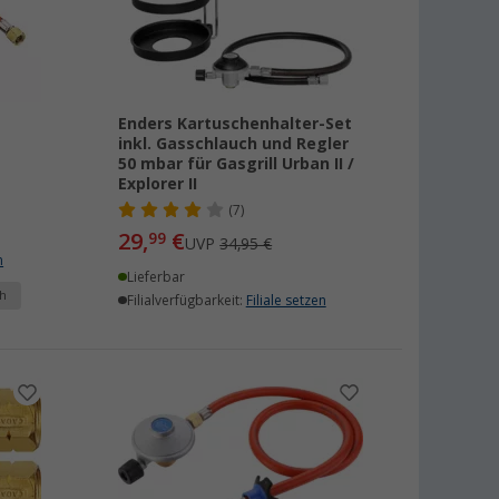
Enders Kartuschenhalter-Set
inkl. Gasschlauch und Regler
50 mbar für Gasgrill Urban II /
Explorer II
(7)
29,
€
99
UVP
34,95 €
n
Lieferbar
h
Filialverfügbarkeit:
Filiale setzen