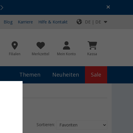
Urlaubs-SALE:
Top-Deals für dein Abenteuer!
Blog
Karriere
Hilfe & Kontakt
DE | DE
Filialen
Merkzettel
Mein Konto
Kassa
Themen
Neuheiten
Sale
Sortieren: