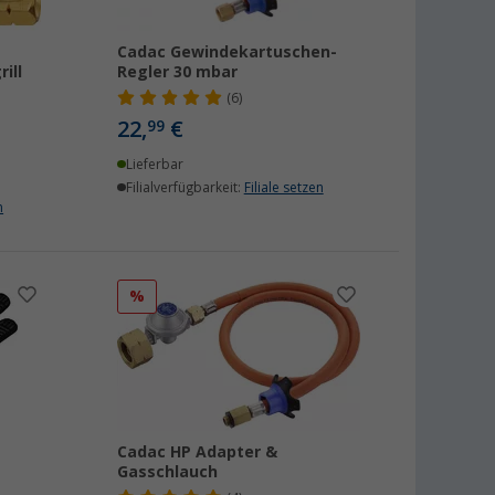
Cadac Gewindekartuschen-
ill
Regler 30 mbar
(6)
22,
€
99
Lieferbar
Filialverfügbarkeit:
Filiale setzen
n
%
Cadac HP Adapter &
Gasschlauch