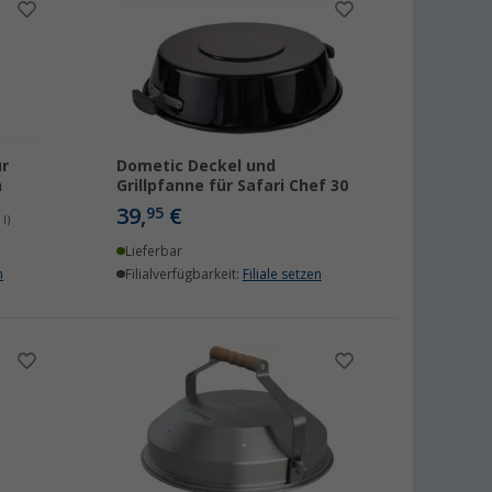
r
Dometic Deckel und
n
Grillpfanne für Safari Chef 30
39,
€
95
 l)
Lieferbar
n
Filialverfügbarkeit:
Filiale setzen