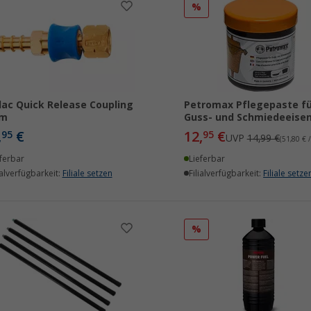
%
ac Quick Release Coupling
Petromax Pflegepaste fü
m
Guss- und Schmiedeeise
,
€
12,
€
95
95
UVP
14,99 €
(51,80 € /
ferbar
Lieferbar
ialverfügbarkeit:
Filiale setzen
Filialverfügbarkeit:
Filiale setze
%