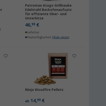
Petromax Atago Grillhaube
er
Edelstahl Backofenaufsatz
für effiziente Ober- und
Unterhitze
46,
€
99
n
Lieferbar
Filialverfügbarkeit:
Filiale setzen
Ninja Woodfire Pellets
14,
€
99
ab