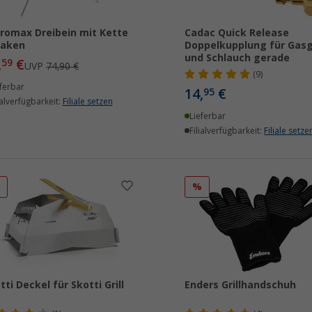
romax Dreibein mit Kette
Cadac Quick Release
Haken
Doppelkupplung für Gasgr
und Schlauch gerade
,
€
59
UVP
74,90 €
(9)
ferbar
14,
€
95
ialverfügbarkeit:
Filiale setzen
Lieferbar
Filialverfügbarkeit:
Filiale setze
%
%
tti Deckel für Skotti Grill
Enders Grillhandschuh