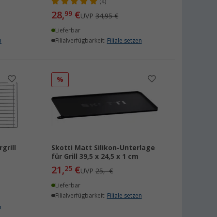
(4)
28,
€
99
UVP
34,95 €
Lieferbar
n
Filialverfügbarkeit:
Filiale setzen
%
grill
Skotti Matt Silikon-Unterlage
für Grill 39,5 x 24,5 x 1 cm
21,
€
25
UVP
25,- €
Lieferbar
Filialverfügbarkeit:
Filiale setzen
n