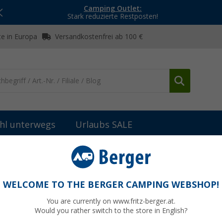
Camping Outlet:
Stark reduzierte Restposten!
e in Europa
Versandkostenfrei ab 100 €
hl unterwegs
Urlaubs SALE
Grills & Kocher
Sonstiges Grillzubehör
(64)
WELCOME TO THE BERGER CAMPING WEBSHOP!
TIGES GRILLZUBEHÖR
You are currently on www.fritz-berger.at.
Would you rather switch to the store in English?