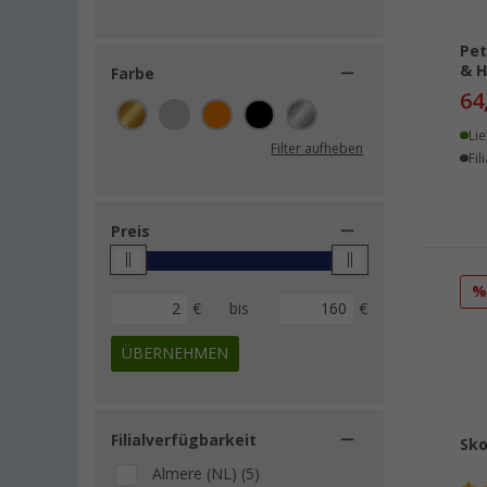
Boxio (1)
Brunner (1)
Pet
& 
Dometic (1)
Farbe
64
Metaltex (1)
MSR (1)
Lie
Filter aufheben
Fil
Robens (1)
Shark Ninja (1)
TGO (1)
Preis
Trangia (1)
€
bis
€
ÜBERNEHMEN
Filialverfügbarkeit
Sko
Almere (NL) (5)