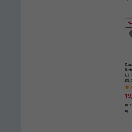
Braunschweig (5)
Buchholz (7)
Chartres (FR) (4)
Coburg / Dörfles-Esbach (6)
Cottbus (5)
Cuxhaven (6)
Deggendorf (9)
Dettingen unter Teck (6)
Cad
Rei
Dornbirn (AT) (5)
Gri
Eisenach (3)
39,
Ellingen (2)
19
Erfurt (8)
Eriskirch (6)
Lie
Fil
Frankfurt am Main (8)
Freiburg (8)
Fulda (6)