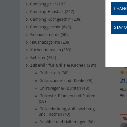
Campinggriller (122)
CHANG
Camping-Haushalt (267)
Camping Kochgeschirr (238)
Campinggeschirr (640)
STAY 
Einbauelemente (50)
Haushaltsgeräte (208)
Küchenutensilien (353)
Behälter (435)
Cad
Zubehör für Grills & Kocher (381)
Reg
Grillbesteck (38)
21
Grillanzünder und -Kohle (39)
Grillreiniger & -Bürsten (19)
Lie
Grillroste, Pfannen und Platten
Fil
(58)
Grillabdeckung, Aufbewahrung
und Taschen (43)
Behälter und Halterungen (50)