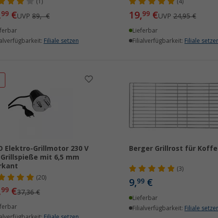
(1)
(4)
,
€
19,
€
99
99
UVP
89,- €
UVP
24,95 €
ferbar
Lieferbar
ialverfügbarkeit:
Filiale setzen
Filialverfügbarkeit:
Filiale setze
%
 Elektro-Grillmotor 230 V
Berger Grillrost für Koffer
 Grillspieße mit 6,5 mm
rkant
(3)
(20)
9,
€
99
,
€
99
37,36 €
Lieferbar
ferbar
Filialverfügbarkeit:
Filiale setze
ialverfügbarkeit:
Filiale setzen