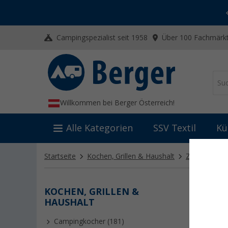
-20% auf Kleidung und Schuhe
Mit dem Aktionscode
20SSV
Campingspezialist seit 1958
Über 100 Fachmärkt
Willkommen bei Berger Österreich!
Alle Kategorien
SSV Textil
Kü
Startseite
Kochen, Grillen & Haushalt
Zubehör für 
KOCHEN, GRILLEN &
SONS
HAUSHALT
Campingkocher (181)