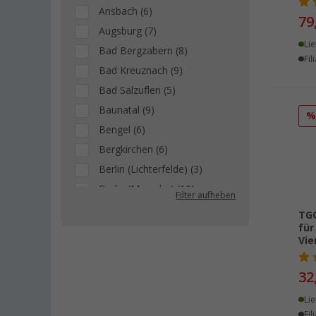
Ansbach (6)
79
Augsburg (7)
Lie
Bad Bergzabern (8)
Fil
Bad Kreuznach (9)
Bad Salzuflen (5)
Baunatal (9)
Bengel (6)
Bergkirchen (6)
Berlin (Lichterfelde) (3)
Berlin (Marzahn) (10)
Filter aufheben
Berlin (Tegel) (10)
TGO
für
Bielefeld (7)
Vie
Bindlach (6)
Bischofsheim (9)
32
Bocholt (4)
Lie
Bordeaux (FR) (5)
Fil