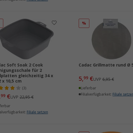
%
%
ac Soft Soak 2 Cook
Cadac Grillmatte rund Ø 
nigungsschale für 2
llplatten gleichzeitig 34 x
5,
€
99
UVP
6,95 €
2 x 10,5 cm
(3)
Lieferbar
Filialverfügbarkeit:
Filiale setze
,
€
99
UVP
22,95 €
ferbar
ialverfügbarkeit:
Filiale setzen