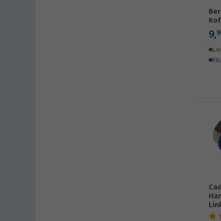
Kesselsdorf (4)
Ber
Kof
Kiel (6)
9,
9
Klagenfurt (7)
Klettgau / Erzingen (7)
Lie
Fil
Kolbermoor (3)
Leipzig - Wiedemar (8)
Leverkusen (5)
Linz/Traun (AT) (5)
Losheim (6)
Lyon (FR) (5)
Magdeburg (5)
Moormerland (6)
Möser (5)
Cad
Mülheim an der Ruhr (5)
Han
Mülheim-Kärlich (8)
Lin
Neu-Ulm (7)