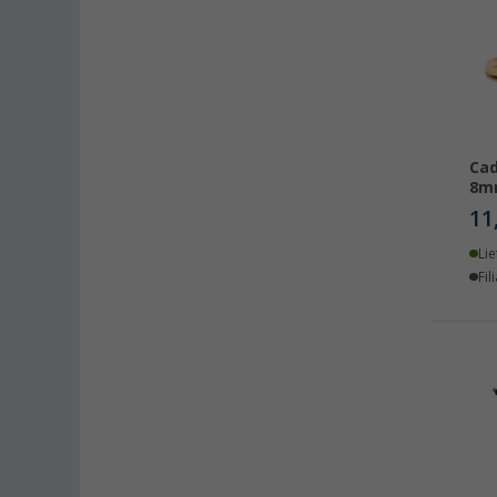
Gera (5)
Gießen (4)
Grafenau (4)
Göttingen (6)
Gütersloh (8)
Cad
Hamburg (6)
8m
Hannover (8)
11
Heide (4)
Lie
Heidelberg (4)
Fil
Heiligenhafen (6)
Heiligenzimmern (5)
Herten (7)
Hooksiel (4)
Isny im Allgäu (7)
Kaiserslautern (6)
Kerpen (8)