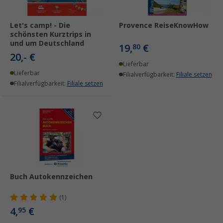
Let's camp! - Die
Provence ReiseKnowHow
schönsten Kurztrips in
und um Deutschland
19,
€
80
20,- €
Lieferbar
Lieferbar
Filialverfügbarkeit:
Filiale setzen
Filialverfügbarkeit:
Filiale setzen
Buch Autokennzeichen
(1)
4,
€
95