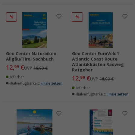
%
%
Geo Center Naturbiken
Geo Center EuroVelo1
Allgäu/Tirol Sachbuch
Atlantic Coast Route
Atlantikküsten Radweg
12,
€
99
UVP
16,90 €
Ratgeber
12,
€
Lieferbar
99
UVP
16,90 €
Filialverfügbarkeit:
Filiale setzen
Lieferbar
Filialverfügbarkeit:
Filiale setzen