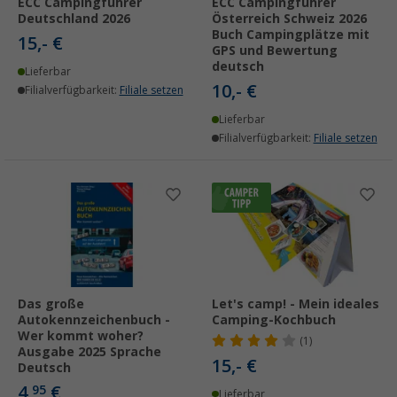
ECC Campingführer
ECC Campingführer
Deutschland 2026
Österreich Schweiz 2026
Buch Campingplätze mit
15,- €
GPS und Bewertung
deutsch
Lieferbar
10,- €
Filialverfügbarkeit:
Filiale setzen
Lieferbar
Filialverfügbarkeit:
Filiale setzen
Das große
Let's camp! - Mein ideales
Autokennzeichenbuch -
Camping-Kochbuch
Wer kommt woher?
(1)
Ausgabe 2025 Sprache
15,- €
Deutsch
4,
€
95
Lieferbar