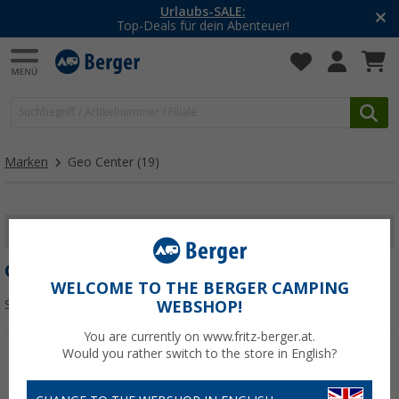
Urlaubs-SALE:
Top-Deals für dein Abenteuer!
Marken
Geo Center
(19)
FILTER ANZEIGEN
GEO CENTER
WELCOME TO THE BERGER CAMPING
Sortieren:
WEBSHOP!
You are currently on www.fritz-berger.at.
Would you rather switch to the store in English?