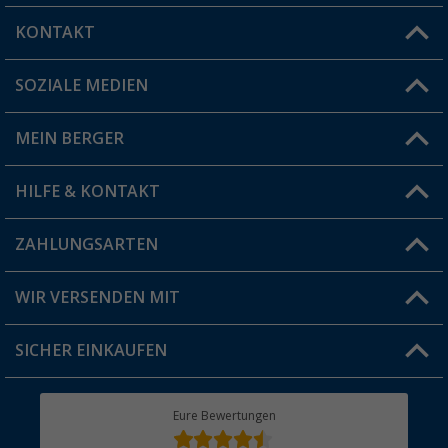
KONTAKT
SOZIALE MEDIEN
Du hast eine Frage?
MEIN BERGER
Filiale finden
HILFE & KONTAKT
Vorteilskarte
Blog
ZAHLUNGSARTEN
FAQ & Kontakt
Produkttester
Versandinformationen
WIR VERSENDEN MIT
Jobs & Karriere
Click & Collect
SICHER EINKAUFEN
Geschenkgutschein
Rücksendung
Berger Bewusst
Eure Bewertungen
Bestellstatus