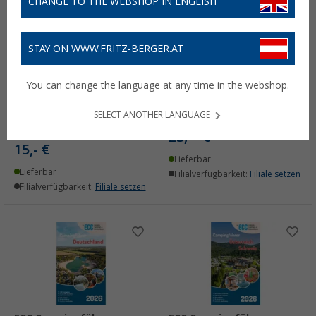
CHANGE TO THE WEBSHOP IN ENGLISH
STAY ON WWW.FRITZ-BERGER.AT
FKK Reiseführer Europa
DCC Campingführer
2026 Buch 500
Europa 2026 Buch 6000
You can change the language at any time in the webshop.
Campingplätze
Campingplätze in 37
Clubanlagen und Strände
Ländern deutsch
deutsch
SELECT ANOTHER LANGUAGE
(1)
(1)
23,
€
90
15,- €
Lieferbar
Lieferbar
Filialverfügbarkeit:
Filiale setzen
Filialverfügbarkeit:
Filiale setzen