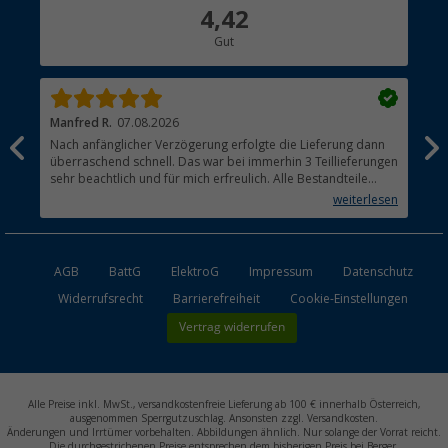
Über uns
4,42
Hauptkatalog
Gut
Händler werden
Manfred R.
07.08.2026
Han
Nach anfänglicher Verzögerung erfolgte die Lieferung dann
Sen
überraschend schnell. Das war bei immerhin 3 Teillieferungen
Lie
sehr beachtlich und für mich erfreulich. Alle Bestandteile
waren gut verpackt und in Ordnung. Das Gerät (Gasgrill)
weiterlesen
funktioniert bestens
AGB
BattG
ElektroG
Impressum
Datenschutz
Widerrufsrecht
Barrierefreiheit
Cookie-Einstellungen
Vertrag widerrufen
Alle Preise inkl. MwSt., versandkostenfreie Lieferung ab 100 € innerhalb Österreich,
ausgenommen Sperrgutzuschlag. Ansonsten zzgl. Versandkosten.
Änderungen und Irrtümer vorbehalten. Abbildungen ähnlich. Nur solange der Vorrat reicht.
Die durchgestrichenen Preise entsprechen dem bisherigen Preis bei Berger.