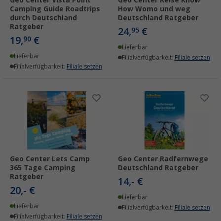
Geo Center Vista Point
Geo Center Reise Know
Camping Guide Roadtrips
How Womo und weg
durch Deutschland
Deutschland Ratgeber
Ratgeber
24,
€
95
19,
€
90
Lieferbar
Lieferbar
Filialverfügbarkeit:
Filiale setzen
Filialverfügbarkeit:
Filiale setzen
Geo Center Lets Camp
Geo Center Radfernwege
365 Tage Camping
Deutschland Ratgeber
Ratgeber
14,- €
20,- €
Lieferbar
Lieferbar
Filialverfügbarkeit:
Filiale setzen
Filialverfügbarkeit:
Filiale setzen