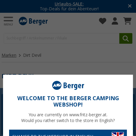
Urlaubs-SALE:
Top-Deals für dein Abenteuer!
Marken
Dirt Devil
DIRT DEVIL
WELCOME TO THE BERGER CAMPING
WEBSHOP!
Berger Newsletter
5,- € Willkommensgutschein sichern
You are currently on www.fritz-berger.at.
Would you rather switch to the store in English?