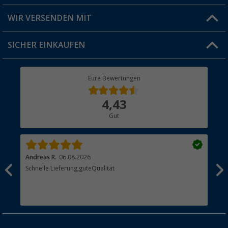
Produkttester
Versandinformationen
WIR VERSENDEN MIT
Jobs & Karriere
Click & Collect
SICHER EINKAUFEN
Geschenkgutschein
Rücksendung
Berger Bewusst
Eure Bewertungen
Bestellstatus
Über uns
4,43
Hauptkatalog
Gut
Händler werden
Andreas R.
06.08.2026
Dir
erne
Schnelle Lieferung,guteQualität
Die
Bes