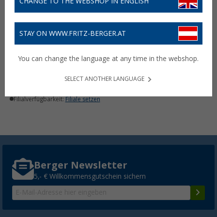
CHANGE TO THE WEBSHOP IN ENGLISH
STAY ON WWW.FRITZ-BERGER.AT
Denver Odin SEL-10350
Elektroroller / E-Scooter
You can change the language at any time in the webshop.
schwarz
799,- €
SELECT ANOTHER LANGUAGE
Lieferbar
Filialverfügbarkeit:
Filiale setzen
Berger Newsletter
5,- € Willkommensgutschein sichern