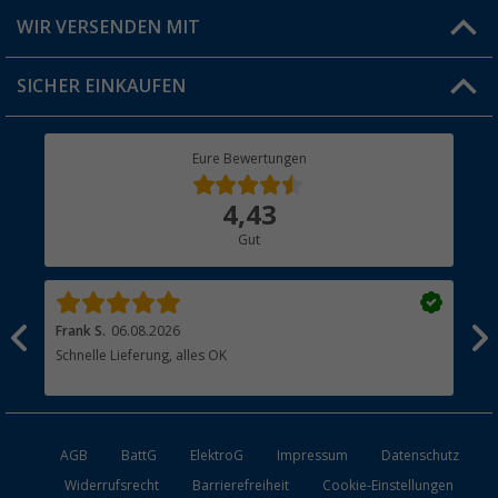
Produkttester
Versandinformationen
WIR VERSENDEN MIT
Jobs & Karriere
Click & Collect
SICHER EINKAUFEN
Geschenkgutschein
Rücksendung
Berger Bewusst
Eure Bewertungen
Bestellstatus
Über uns
4,43
Hauptkatalog
Gut
Händler werden
Frank S.
06.08.2026
Rai
Schnelle Lieferung, alles OK
Gut
AGB
BattG
ElektroG
Impressum
Datenschutz
Widerrufsrecht
Barrierefreiheit
Cookie-Einstellungen