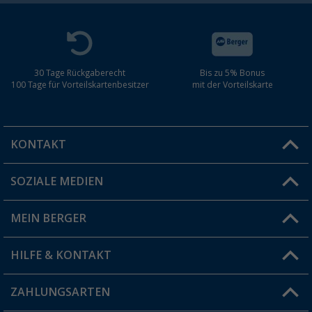
30 Tage Rückgaberecht
Bis zu 5% Bonus
100 Tage für Vorteilskartenbesitzer
mit der Vorteilskarte
KONTAKT
SOZIALE MEDIEN
Du hast eine Frage?
MEIN BERGER
Filiale finden
HILFE & KONTAKT
Vorteilskarte
Blog
ZAHLUNGSARTEN
FAQ & Kontakt