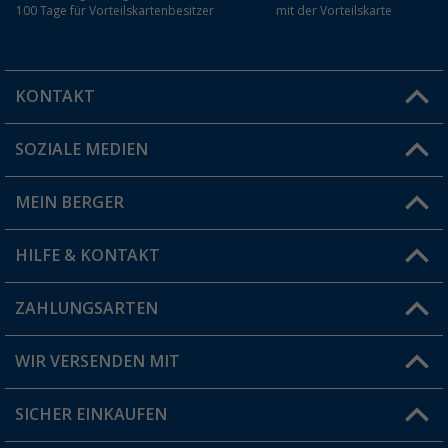
100 Tage für Vorteilskartenbesitzer
mit der Vorteilskarte
KONTAKT
SOZIALE MEDIEN
Du hast eine Frage?
MEIN BERGER
Filiale finden
HILFE & KONTAKT
Vorteilskarte
Blog
ZAHLUNGSARTEN
FAQ & Kontakt
Produkttester
Versandinformationen
WIR VERSENDEN MIT
Jobs & Karriere
Click & Collect
SICHER EINKAUFEN
Geschenkgutschein
Rücksendung