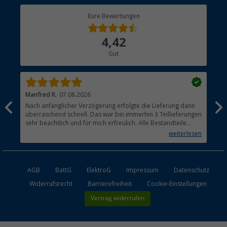
Berger Bewusst
Eure Bewertungen
Bestellstatus
Über uns
4,42
Hauptkatalog
Gut
Händler werden
Manfred R.
07.08.2026
Han
Nach anfänglicher Verzögerung erfolgte die Lieferung dann
Sen
überraschend schnell. Das war bei immerhin 3 Teillieferungen
Lie
sehr beachtlich und für mich erfreulich. Alle Bestandteile
waren gut verpackt und in Ordnung. Das Gerät (Gasgrill)
weiterlesen
funktioniert bestens
AGB
BattG
ElektroG
Impressum
Datenschutz
Widerrufsrecht
Barrierefreiheit
Cookie-Einstellungen
Vertrag widerrufen