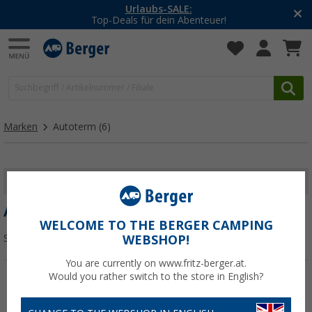
Urlaubs-SALE:
Top-Deals für dein Abenteuer!
Marken
Autoterm
(6)
FILTER ANZEIGEN
AUTOTERM
WELCOME TO THE BERGER CAMPING
Sortieren:
WEBSHOP!
You are currently on www.fritz-berger.at.
Would you rather switch to the store in English?