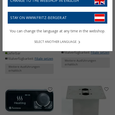
CHANGE TO THE WEBSHOP IN ENGLISH
STAY ON WWW.FRITZ-BERGER.AT
Autoterm AIR 2D
Autoterm AIR 4D
Heizleistung Diesel-
Heizleistung Luftheizung
You can change the language at any time in the webshop.
Luftheizung 2 KW
4 KW
580,- €
(2)
SELECT ANOTHER LANGUAGE
510,- €
Lieferbar
Filialverfügbarkeit:
Filiale setzen
Lieferbar
Filialverfügbarkeit:
Filiale setzen
Weitere Ausführungen
erhältlich
Weitere Ausführungen
erhältlich