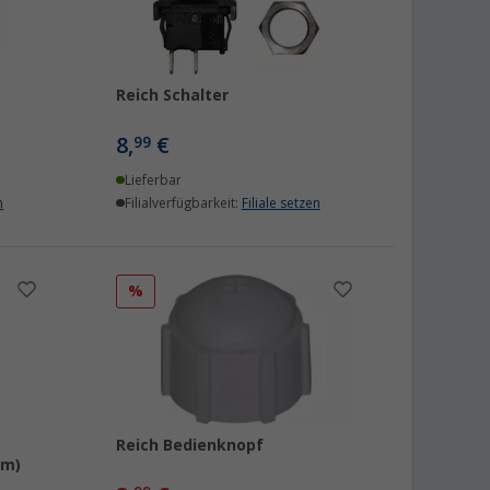
Reich Schalter
8,
€
99
Lieferbar
n
Filialverfügbarkeit:
Filiale setzen
%
Reich Bedienknopf
mm)