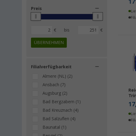
17
Preis
Lie
Fil
€
bis
€
ÜBERNEHMEN
Filialverfügbarkeit
Almere (NL) (2)
Ansbach (7)
Rei
Augsburg (2)
Tri
Bad Bergzabern (1)
17
Bad Kreuznach (4)
Lie
Bad Salzuflen (4)
Fil
Baunatal (1)
Bengel (2)