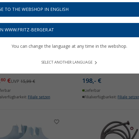
E TO THE WEBSHOP IN ENGLISH
%
ON WWW.FRITZ-BERGER.AT
You can change the language at any time in the webshop.
SELECT ANOTHER LANGUAGE
ch Kugelabsperrhahn R
Reich MC Fernbedienung 
"
,
€
198,- €
60
UVP
15,99 €
ferbar
Lieferbar
ialverfügbarkeit:
Filiale setzen
Filialverfügbarkeit:
Filiale setze