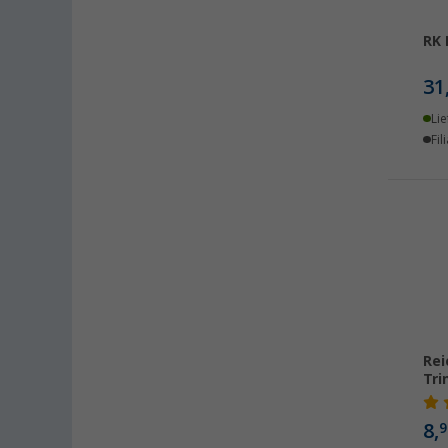
Fulda (1)
RK 
Gera (3)
Gießen (2)
31
Grafenau (4)
Lie
Göttingen (1)
Fil
Hamburg (3)
Hannover (3)
Heide (1)
Heiligenhafen (2)
Heiligenzimmern (4)
Hooksiel (2)
Isny im Allgäu (1)
Rei
Kaiserslautern (3)
Tr
Kerpen (1)
Kesselsdorf (1)
8,
9
Kiel (2)