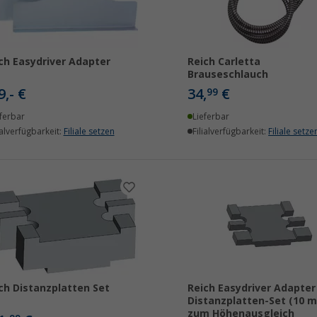
ch Easydriver Adapter
Reich Carletta
Brauseschlauch
9,- €
34,
€
99
ferbar
Lieferbar
ialverfügbarkeit:
Filiale setzen
Filialverfügbarkeit:
Filiale setze
ch Distanzplatten Set
Reich Easydriver Adapter
Distanzplatten-Set (10 
zum Höhenausgleich