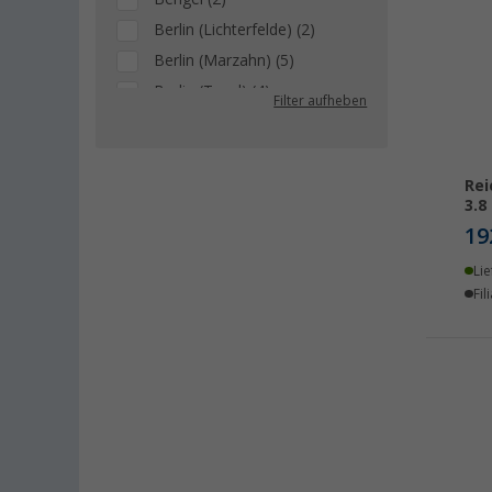
Berlin (Lichterfelde) (2)
Berlin (Marzahn) (5)
Berlin (Tegel) (4)
Filter aufheben
Bielefeld (2)
Bindlach (4)
Bocholt (1)
Rei
3.8
Braunschweig (4)
19
Buchholz (1)
Lie
Chartres (FR) (1)
Fil
Deggendorf (3)
Dettingen unter Teck (1)
Eisenach (1)
Erfurt (1)
Eriskirch (1)
Frankfurt am Main (3)
Freiburg (2)