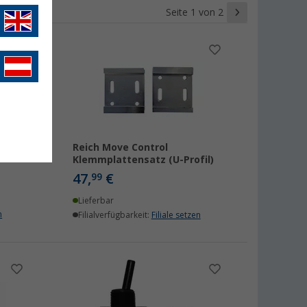
Seite 1 von 2
RC1
Reich Move Control
Klemmplattensatz (U-Profil)
47,
€
99
Lieferbar
n
Filialverfügbarkeit:
Filiale setzen