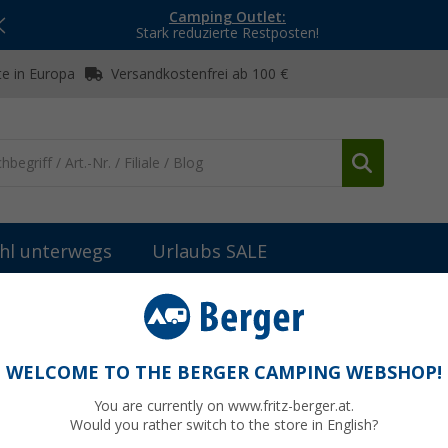
Camping Outlet:
Stark reduzierte Restposten!
e in Europa
Versandkostenfrei ab 100 €
hl unterwegs
Urlaubs SALE
WELCOME TO THE BERGER CAMPING WEBSHOP!
TZTEILE REICH
You are currently on www.fritz-berger.at.
Would you rather switch to the store in English?