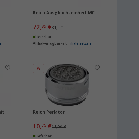
Reich Ausgleichseinheit MC
72,
€
99
81,- €
Lieferbar
n
Filialverfügbarkeit:
Filiale setzen
%
it
Reich Perlator
10,
€
75
11,99 €
Lieferbar