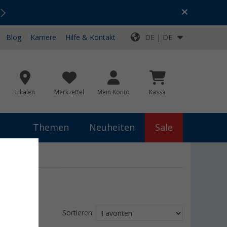
Urlaubs-SALE:
Top-Deals für dein Abenteuer!
Blog
Karriere
Hilfe & Kontakt
DE | DE
Filialen
Merkzettel
Mein Konto
Kassa
Themen
Neuheiten
Sale
Sortieren: