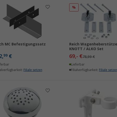
%
ch MC Befestigungssatz
Reich Wagenheberstütze
KNOTT / ALKO Set
2,
€
69,- €
99
78,99 €
ferbar
Lieferbar
ialverfügbarkeit:
Filiale setzen
Filialverfügbarkeit:
Filiale setze