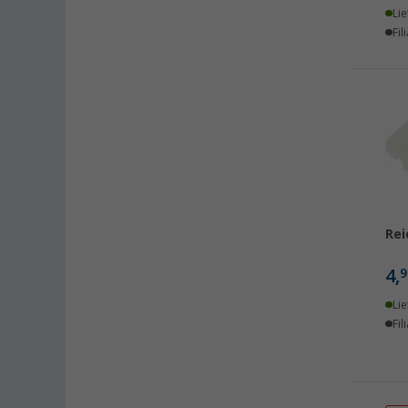
Lie
Klagenfurt (2)
Fil
Klettgau / Erzingen (1)
Leipzig - Wiedemar (2)
Leverkusen (2)
Linz/Traun (AT) (2)
Losheim (1)
Lyon (FR) (3)
Magdeburg (8)
Moormerland (3)
Rei
Möser (8)
4,
9
Mülheim an der Ruhr (3)
Mülheim-Kärlich (4)
Lie
Fil
Neu-Ulm (2)
Neuenburg am Rhein (7)
Neumarkt (5)
Neustadt Dosse (1)