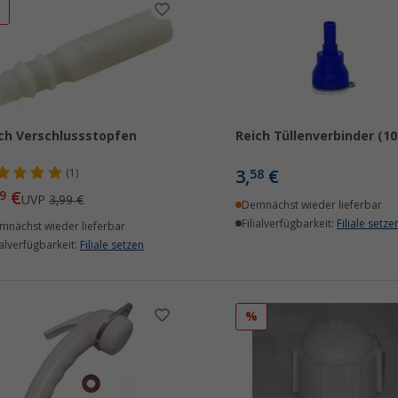
%
ch Verschlussstopfen
Reich Tüllenverbinder (1
3,
€
(1)
58
€
9
UVP
3,99 €
Demnächst wieder lieferbar
Filialverfügbarkeit:
Filiale setze
mnächst wieder lieferbar
ialverfügbarkeit:
Filiale setzen
%