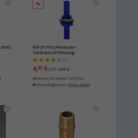
%
0 mm)
Reich Frischwasser-
Tankdurchführung
(1)
4,
€
80
UVP
7,99 €
n
Demnächst wieder lieferbar
Filialverfügbarkeit:
Filiale setzen