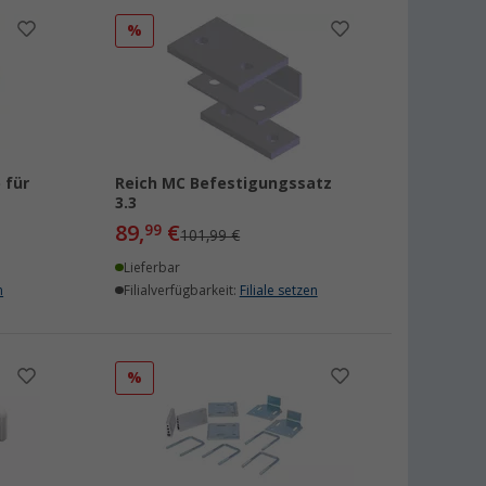
%
 für
Reich MC Befestigungssatz
3.3
89,
€
99
101,99 €
Lieferbar
n
Filialverfügbarkeit:
Filiale setzen
%