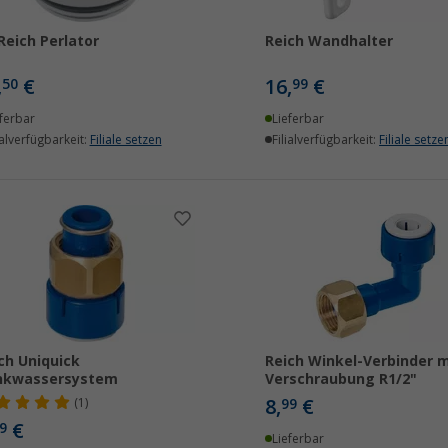
Reich Perlator
Reich Wandhalter
,
€
16,
€
50
99
ferbar
Lieferbar
ialverfügbarkeit:
Filiale setzen
Filialverfügbarkeit:
Filiale setze
ch Uniquick
Reich Winkel-Verbinder m
inkwassersystem
Verschraubung R1/2"
8,
€
(1)
99
€
9
Lieferbar