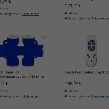
1,
€
99
121,
€
99
ferbar
Lieferbar
ialverfügbarkeit:
Filiale setzen
Filialverfügbarkeit:
Filiale setze
ch Uniquick
Reich Fernbedienung RC2
nkwassersystem (12 mm)
,
€
198,
€
99
56
ferbar
Lieferbar
ialverfügbarkeit:
Filiale setzen
Filialverfügbarkeit:
Filiale setze