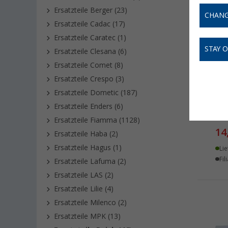
Ersatzteile Berger (23)
CHANG
Ersatzteile Cadac (17)
Ersatzteile Caratec (1)
STAY 
Ersatzteile Clesana (6)
Ersatzteile Comet (8)
Ersatzteile Crespo (3)
Ersatzteile Dometic (187)
Ersatzteile Enders (6)
Rei
1/2
Ersatzteile Fiamma (1128)
14
Ersatzteile Haba (2)
Ersatzteile Hagus (1)
Lie
Fil
Ersatzteile Lafuma (2)
Ersatzteile LAS (2)
Ersatzteile Lilie (4)
Ersatzteile Milenco (2)
Ersatzteile MPK (13)