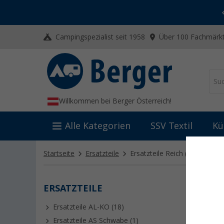
-20% auf Kleidung und Schuhe
Mit dem Aktionscode
20SSV
Campingspezialist seit 1958
Über 100 Fachmärkt
Willkommen bei Berger Österreich!
Alle Kategorien
SSV Textil
Kü
Startseite
Ersatzteile
Ersatzteile Reich
(46)
ERSATZTEILE
ERSA
Ersatzteile AL-KO (18)
Ersatzteile AS Schwabe (1)