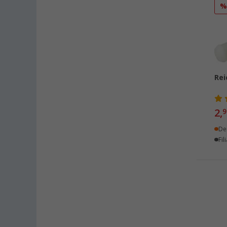
Neustrelitz (1)
Nieuwegein (NL) (7)
Nieuwerkerk (NL) (3)
Nürnberg (2)
Oberhausen (3)
Rei
Offenburg (2)
Osnabrück (1)
2,
9
Overath (1)
Paderborn (1)
De
Fil
Pfullingen (1)
Quickborn (1)
Rennes (FR) (1)
Saarbrücken (1)
Schwelm (1)
Siegen (2)
Trier (3)