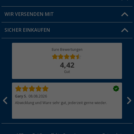
Produkttester
Versandinformationen
WIR VERSENDEN MIT
Jobs & Karriere
Click & Collect
SICHER EINKAUFEN
Geschenkgutschein
Rücksendung
Berger Bewusst
Eure Bewertungen
Bestellstatus
Über uns
4,42
Hauptkatalog
Gut
Händler werden
Gary S.
08.08.2026
Rol
Abwicklung und Ware sehr gut, jederzeit gerne wieder.
All