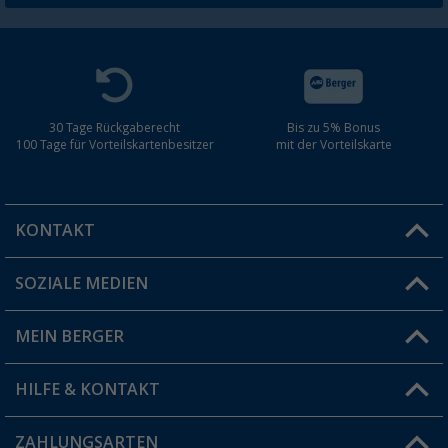
30 Tage Rückgaberecht
Bis zu 5% Bonus
100 Tage für Vorteilskartenbesitzer
mit der Vorteilskarte
KONTAKT
SOZIALE MEDIEN
Du hast eine Frage?
MEIN BERGER
Filiale finden
HILFE & KONTAKT
Vorteilskarte
Blog
ZAHLUNGSARTEN
FAQ & Kontakt