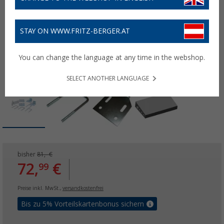
STAY ON WWW.FRITZ-BERGER.AT
You can change the language at any time in the webshop.
SELECT ANOTHER LANGUAGE
bisher
81,- €
72,
€
99
Preise inkl. MwSt.,
versandkostenfrei
Bis zu 5% Vorteilskartenbonus sichern