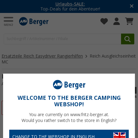
Urlaubs-SALE:
Top-Deals für dein Abenteuer!
Ersatzteile Reich Easydriver Rangierhilfen
Reich Ausgleichseinheit
MC
Reich Ausgleichseinheit MC
Art.-Nr.: 112103
WELCOME TO THE BERGER CAMPING
WEBSHOP!
%
You are currently on www.fritz-berger.at.
Would you rather switch to the store in English?
CHANGE TO THE WEBSHOP IN ENGLISH