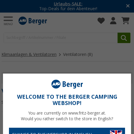
Urlaubs-SALE:
Top-Deals für dein Abenteuer!
Klimaanlagen & Ventilatoren
Ventilatoren
(8)
FILTER ANZEIGEN
VENTILATOREN
WELCOME TO THE BERGER CAMPING
Sortieren:
WEBSHOP!
You are currently on www.fritz-berger.at.
Would you rather switch to the store in English?
%