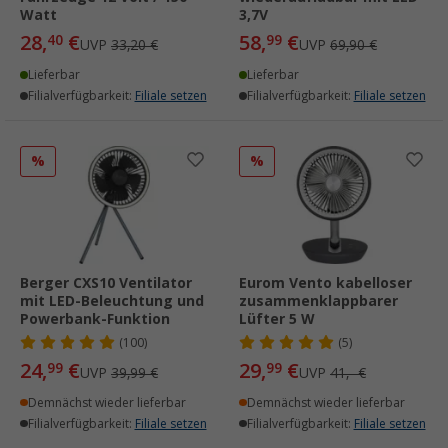
Watt
3,7V
28,
€
58,
€
40
99
UVP
33,20 €
UVP
69,90 €
Lieferbar
Lieferbar
Filialverfügbarkeit:
Filiale setzen
Filialverfügbarkeit:
Filiale setzen
%
%
Berger CXS10 Ventilator
Eurom Vento kabelloser
mit LED-Beleuchtung und
zusammenklappbarer
Powerbank-Funktion
Lüfter 5 W
(100)
(5)
24,
€
29,
€
99
99
UVP
39,99 €
UVP
41,- €
Demnächst wieder lieferbar
Demnächst wieder lieferbar
Filialverfügbarkeit:
Filiale setzen
Filialverfügbarkeit:
Filiale setzen