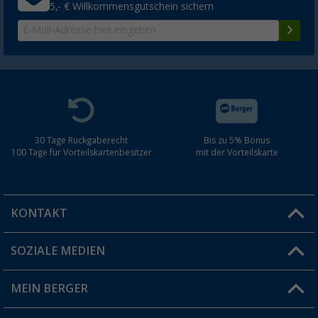
5,- € Willkommensgutschein sichern
30 Tage Rückgaberecht
Bis zu 5% Bonus
100 Tage für Vorteilskartenbesitzer
mit der Vorteilskarte
KONTAKT
SOZIALE MEDIEN
Du hast eine Frage?
MEIN BERGER
Filiale finden