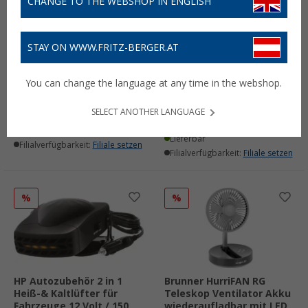
CHANGE TO THE WEBSHOP IN ENGLISH
STAY ON WWW.FRITZ-BERGER.AT
SHI mini Ventilator mit
Brunner Thyfan RG
USB Anschluss schwarz
Teleskop Ventilator Akku
You can change the language at any time in the webshop.
wiederaufladbar mit LED
(33)
3,7V
5,
€
99
SELECT ANOTHER LANGUAGE
44,
€
99
UVP
49,90 €
Lieferbar
Lieferbar
Filialverfügbarkeit:
Filiale setzen
Filialverfügbarkeit:
Filiale setzen
%
%
HP Autozubehör 2 in 1
Brunner HurriFAN RG
Heiß-& Kaltlüfter für
Teleskop Ventilator Akku
Fahrzeuge 12 Volt / 150
wiederaufladbar mit LED