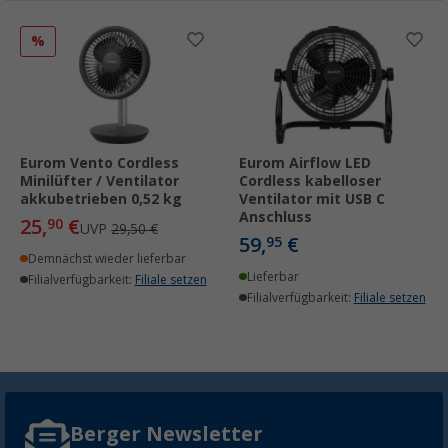
%
Eurom Vento Cordless
Eurom Airflow LED
Minilüfter / Ventilator
Cordless kabelloser
akkubetrieben 0,52 kg
Ventilator mit USB C
Anschluss
25,
€
90
UVP
29,50 €
59,
€
95
Demnächst wieder lieferbar
Lieferbar
Filialverfügbarkeit:
Filiale setzen
Filialverfügbarkeit:
Filiale setzen
Berger Newsletter