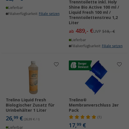
Trenntoilette inkl. Holy
Shine Bio Active 100 ml /
Lieferbar
Liquid Fresh 100 ml /
Filialverfügbarkeit:
Filiale setzen
Trenntoilettenstreu 1,2
Liter
489,- €
ab
UVP
519,- €
Lieferbar
Filialverfügbarkeit:
Filiale setzen
Trelino Liquid Fresh
Trelino®
Biologischer Zusatz für
Membranverschluss 2er
Urinbehälter 1 Liter
Pack
26,
€
99
(1)
(26,99 € / l)
17,
€
99
Lieferbar