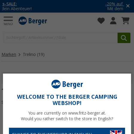
-20% auf Kleidung und Schuhe
Mit dem Aktionscode
20SSV
Marken
Trelino
(19)
FILTER ANZEIGEN
TRELINO
WELCOME TO THE BERGER CAMPING
Sortieren:
WEBSHOP!
You are currently on www.fritz-berger.at.
Would you rather switch to the store in English?