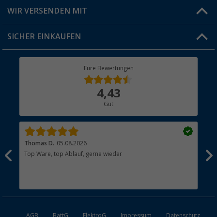
Produkttester
Versandinformationen
WIR VERSENDEN MIT
Jobs & Karriere
Click & Collect
SICHER EINKAUFEN
Geschenkgutschein
Rücksendung
Berger Bewusst
Eure Bewertungen
Bestellstatus
Über uns
4,43
Hauptkatalog
Gut
Händler werden
Thomas D.
05.08.2026
Kla
Top Ware, top Ablauf, gerne wieder
Wie
ein
AGB
BattG
ElektroG
Impressum
Datenschutz