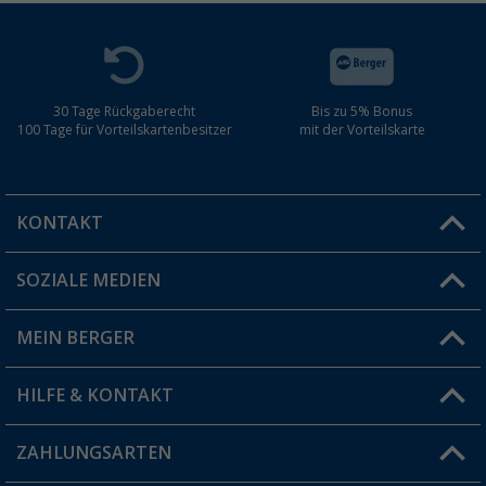
30 Tage Rückgaberecht
Bis zu 5% Bonus
100 Tage für Vorteilskartenbesitzer
mit der Vorteilskarte
KONTAKT
SOZIALE MEDIEN
Du hast eine Frage?
MEIN BERGER
Filiale finden
HILFE & KONTAKT
Vorteilskarte
Blog
ZAHLUNGSARTEN
FAQ & Kontakt