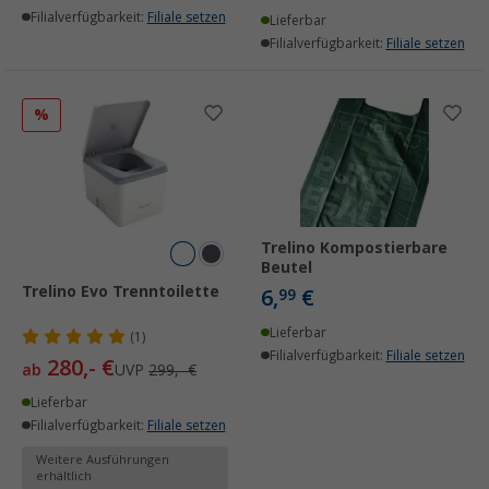
Filialverfügbarkeit:
Filiale setzen
Lieferbar
Filialverfügbarkeit:
Filiale setzen
%
Trelino Kompostierbare
Beutel
Trelino Evo Trenntoilette
6,
€
99
Lieferbar
(1)
Filialverfügbarkeit:
Filiale setzen
280,- €
ab
UVP
299,- €
Lieferbar
Filialverfügbarkeit:
Filiale setzen
Weitere Ausführungen
erhältlich