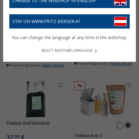
CHANGE TO THE WEBSHOP IN ENGLISH
STAY ON WWW.FRITZ-BERGER.AT
Trelino® Recycling
Trelino
Beutel, 18 Liter
Trenntoilettenstreu 7
You can change the language at any time in the webshop.
Liter
(1)
16,
€
90
5,
€
99
SELECT ANOTHER LANGUAGE
Lieferbar
Lieferbar
Filialverfügbarkeit:
Filiale setzen
Filialverfügbarkeit:
Filiale setzen
%
Trelino Duftblocker
Trelino Evo L
32,
€
99