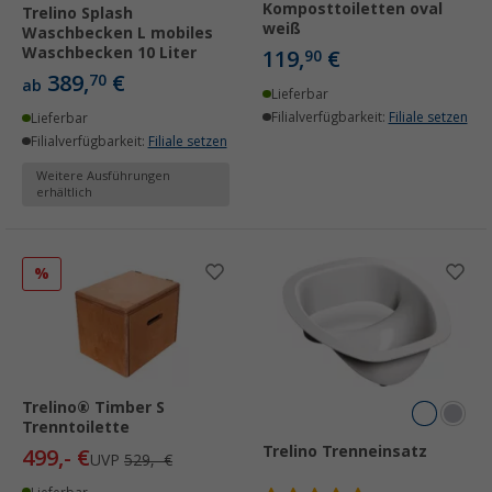
Komposttoiletten oval
Trelino Splash
weiß
Waschbecken L mobiles
Waschbecken 10 Liter
119,
€
90
389,
€
70
ab
Lieferbar
Filialverfügbarkeit:
Filiale setzen
Lieferbar
Filialverfügbarkeit:
Filiale setzen
Weitere Ausführungen
erhältlich
%
Trelino® Timber S
Trenntoilette
Trelino Trenneinsatz
499,- €
UVP
529,- €