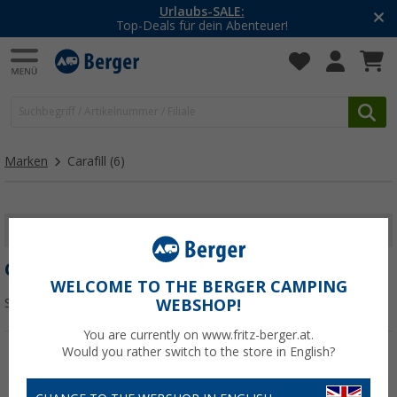
Urlaubs-SALE:
Top-Deals für dein Abenteuer!
Marken
Carafill
(6)
FILTER ANZEIGEN
CARAFILL
WELCOME TO THE BERGER CAMPING
Sortieren:
WEBSHOP!
You are currently on www.fritz-berger.at.
Would you rather switch to the store in English?
%
%