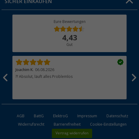
SICHER EINKAUFEN
Geschenkgutschein
Rücksendung
Berger Bewusst
Eure Bewertungen
Bestellstatus
Über uns
4,43
Hauptkatalog
Gut
Händler werden
Joachim K.
06.08.2026
And
l
?? Absolut, läuft alles Problemlos
Sch
he
esen
AGB
BattG
ElektroG
Impressum
Datenschutz
Widerrufsrecht
Barrierefreiheit
Cookie-Einstellungen
Vertrag widerrufen