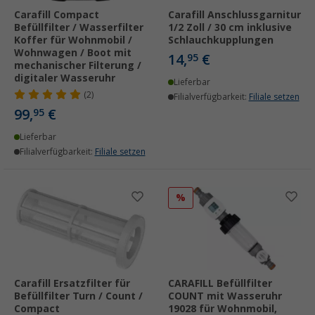
Carafill Compact
Carafill Anschlussgarnitur
Befüllfilter / Wasserfilter
1/2 Zoll / 30 cm inklusive
Koffer für Wohnmobil /
Schlauchkupplungen
Wohnwagen / Boot mit
14,
€
95
mechanischer Filterung /
digitaler Wasseruhr
Lieferbar
(2)
Filialverfügbarkeit:
Filiale setzen
99,
€
95
Lieferbar
Filialverfügbarkeit:
Filiale setzen
%
Carafill Ersatzfilter für
CARAFILL Befüllfilter
Befüllfilter Turn / Count /
COUNT mit Wasseruhr
Compact
19028 für Wohnmobil,