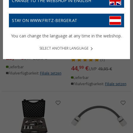
CHANGE TO THE WEBSHOP IN ENGLISH
STAY ON WWW.FRITZ-BERGER.AT
Carafill Turn Befüllfilter
Carafill Count Befüllfilter
für Wohnmobil /
/ Wasserfilter für
You can change the language at any time in the webshop.
Wohnwagen / Boot mit
Wohnmobil / Wohnwagen
mechanischer Filterung
/ Boot mit mechanischer
Filterung / digitaler
SELECT ANOTHER LANGUAGE
(2)
Wasseruhr
25,
€
99
UVP
29,95 €
(1)
44,
€
Lieferbar
99
UVP
49,95 €
Filialverfügbarkeit:
Filiale setzen
Lieferbar
Filialverfügbarkeit:
Filiale setzen