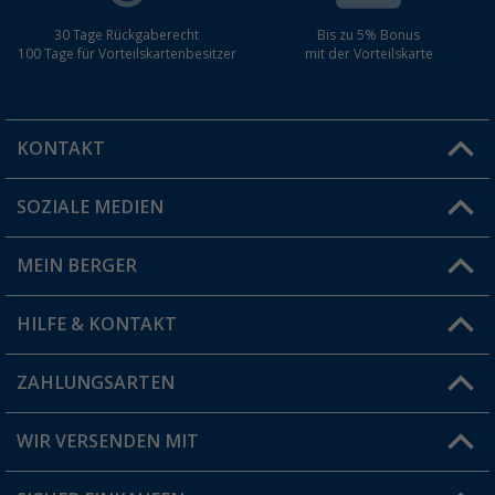
30 Tage Rückgaberecht
Bis zu 5% Bonus
100 Tage für Vorteilskartenbesitzer
mit der Vorteilskarte
KONTAKT
SOZIALE MEDIEN
Du hast eine Frage?
MEIN BERGER
Filiale finden
HILFE & KONTAKT
Vorteilskarte
Blog
ZAHLUNGSARTEN
FAQ & Kontakt
Produkttester
Versandinformationen
WIR VERSENDEN MIT
Jobs & Karriere
Click & Collect