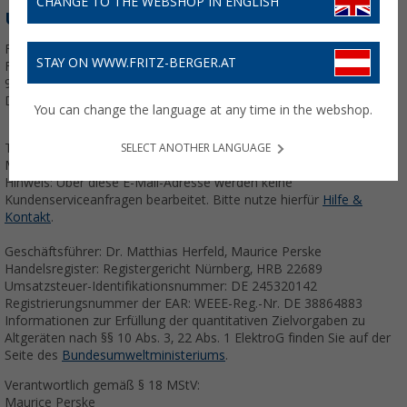
CHANGE TO THE WEBSHOP IN ENGLISH
UNTERNEHMEN:
Fritz Berger GmbH
STAY ON WWW.FRITZ-BERGER.AT
Fritz-Berger-Str. 1
92318 Neumarkt
Deutschland
You can change the language at any time in the webshop.
Telefon: +49 9181 330 100
SELECT ANOTHER LANGUAGE
Mail: service@fritz-berger.de
Hinweis: Über diese E-Mail-Adresse werden keine
Kundenserviceanfragen bearbeitet. Bitte nutze hierfür
Hilfe &
Kontakt
.
Geschäftsführer: Dr. Matthias Herfeld, Maurice Perske
Handelsregister: Registergericht Nürnberg, HRB 22689
Umsatzsteuer-Identifikationsnummer: DE 245320142
Registrierungsnummer der EAR: WEEE-Reg.-Nr. DE 38864883
Informationen zur Erfüllung der quantitativen Zielvorgaben zu
Altgeräten nach §§ 10 Abs. 3, 22 Abs. 1 ElektroG finden Sie auf der
Seite des
Bundesumweltministeriums
.
Verantwortlich gemäß § 18 MStV:
Maurice Perske