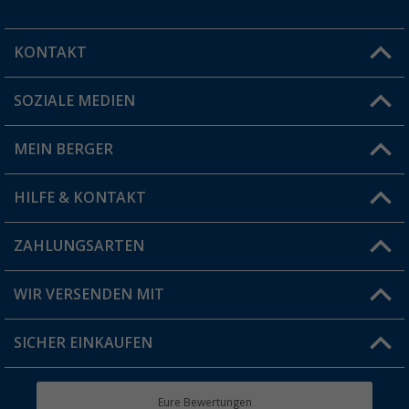
KONTAKT
SOZIALE MEDIEN
Du hast eine Frage?
MEIN BERGER
Filiale finden
HILFE & KONTAKT
Vorteilskarte
Blog
ZAHLUNGSARTEN
FAQ & Kontakt
Produkttester
Versandinformationen
WIR VERSENDEN MIT
Jobs & Karriere
Click & Collect
SICHER EINKAUFEN
Geschenkgutschein
Rücksendung
Berger Bewusst
Eure Bewertungen
Bestellstatus