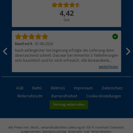
Über uns
4,42
Hauptkatalog
Gut
Händler werden
Manfred R.
07.08.2026
Han
Nach anfänglicher Verzögerung erfolgte die Lieferung dann
Sen
überraschend schnell. Das war bei immerhin 3 Teillieferungen
Lie
sehr beachtlich und für mich erfreulich. Alle Bestandteile
waren gut verpackt und in Ordnung. Das Gerät (Gasgrill)
weiterlesen
funktioniert bestens
AGB
BattG
ElektroG
Impressum
Datenschutz
Widerrufsrecht
Barrierefreiheit
Cookie-Einstellungen
Vertrag widerrufen
Alle Preise inkl. MwSt., versandkostenfreie Lieferung ab 100 € innerhalb Österreich,
ausgenommen Sperrgutzuschlag. Ansonsten zzgl. Versandkosten.