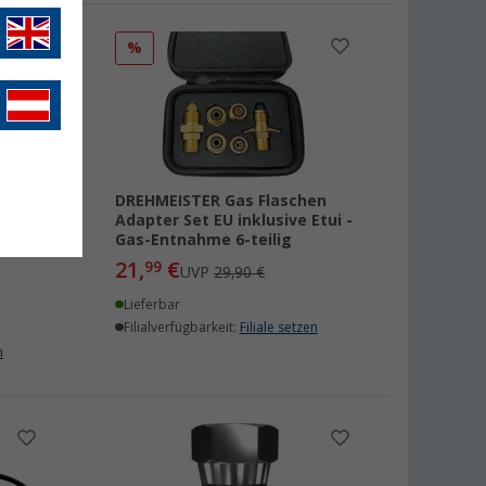
%
DREHMEISTER Gas Flaschen
Adapter Set EU inklusive Etui -
2
Gas-Entnahme 6-teilig
21,
€
99
UVP
29,90 €
Lieferbar
Filialverfügbarkeit:
Filiale setzen
n