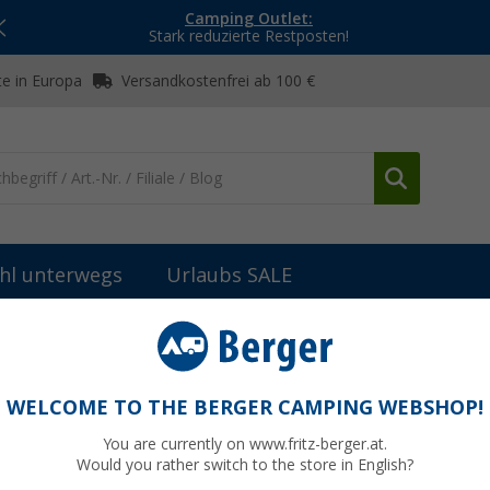
Camping Outlet:
Stark reduzierte Restposten!
e in Europa
Versandkostenfrei ab 100 €
hl unterwegs
Urlaubs SALE
WELCOME TO THE BERGER CAMPING WEBSHOP!
MEISTER
You are currently on www.fritz-berger.at.
Would you rather switch to the store in English?