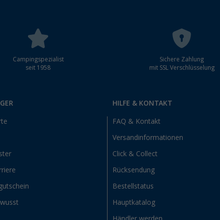
Campingspezialist
Sichere Zahlung
seit 1958
mit SSL Verschlüsselung
RGER
HILFE & KONTAKT
rte
FAQ & Kontakt
Versandinformationen
ster
Click & Collect
riere
Rücksendung
gutschein
Bestellstatus
ewusst
Hauptkatalog
Händler werden