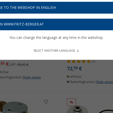
E TO THE WEBSHOP IN ENGLISH
%
ON WWW.FRITZ-BERGER.AT
You can change the language at any time in the webshop.
HMEISTER LPG Adapter Set
DREHMEISTER LPG
lusive Etui W21.8x1/14"
Gasflaschen Adapter Set
SELECT ANOTHER LANGUAGE
inklusive Etui W21.8L/G.1
(3)
(1)
,
€
85
UVP
49,90 €
72,
€
50
ferbar
Lieferbar
ialverfügbarkeit:
Filiale setzen
Filialverfügbarkeit:
Filiale setze
%