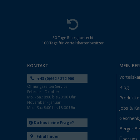
30 Tage Rückgaberecht
100 Tage für Vorteilskartenbesitzer
KONTAKT
MEIN BE
Vorteilska
+43 (0)662 / 872 900
Öffnungszeiten Service:
Blog
Februar - Oktober:
Mo. - Sa.: 8:00 bis 20:00 Uhr
Produktte
November - Januar:
Mo. - Sa.: 8:00 bis 18:00 Uhr
Jobs & Kar
Geschenk
Du hast eine Frage?
Berger B
Filialfinder
Über uns