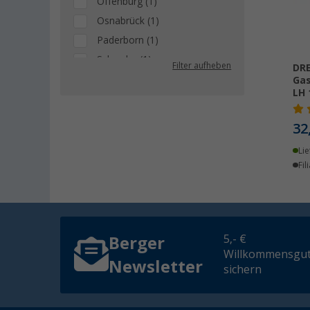
Offenburg (1)
Osnabrück (1)
Paderborn (1)
Schwelm (1)
Filter aufheben
DR
Siegen (1)
Gas
LH 
Trier (1)
Unterhaching (1)
32
Lie
Fil
5,- €
Berger
Willkommensgut
Newsletter
sichern