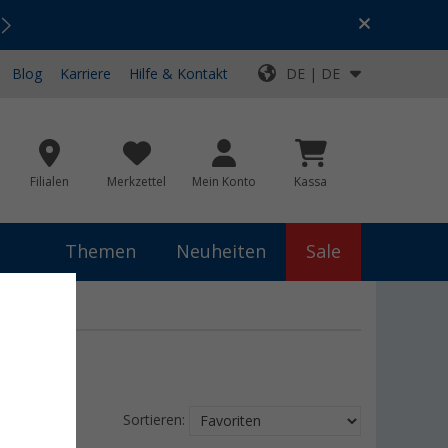
Urlaubs-SALE:
Top-Deals für dein Abenteuer!
Blog
Karriere
Hilfe & Kontakt
DE | DE
Filialen
Merkzettel
Mein Konto
Kassa
Themen
Neuheiten
Sale
Sortieren: