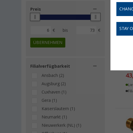
CHANG
Preis
STAY 
€
bis
€
ÜBERNEHMEN
DRE
ink
Filialverfügbarkeit
43
Ansbach (2)
Augsburg (2)
Lie
Fil
Cuxhaven (1)
Gera (1)
Kaiserslautern (1)
Neumarkt (1)
Nieuwerkerk (NL) (1)