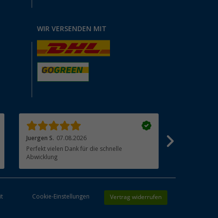
WIR VERSENDEN MIT
Juergen S.
07.08.2026
Renato R.
07.
Perfekt vielen Dank für die schnelle
Alles gut gel
Abwicklung
Vertrag widerrufen
it
Cookie-Einstellungen