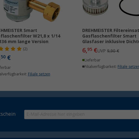
EHMEISTER Smart
DREHMEISTER Filtereinsat
flaschenfilter W21,8 x 1/14
Gasflaschenfilter Smart
136 mm lange Version
Glasfaser inklusive Dich
6,
€
(2)
95
UVP
9,90 €
,
€
50
Lieferbar
Filialverfügbarkeit:
Filiale setze
ferbar
ialverfügbarkeit:
Filiale setzen
schein