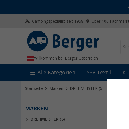
-20% auf Kleidung und Schuhe
Mit dem Aktionscode
20SSV
Campingspezialist seit 1958
Über 100 Fachmärkt
Willkommen bei Berger Österreich!
Alle Kategorien
SSV Textil
Kü
Startseite
Marken
DREHMEISTER
(6)
MARKEN
DREH
DREHMEISTER (6)