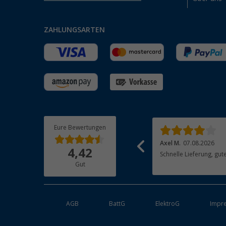
ZAHLUNGSARTEN
Eure Bewertungen
Friedrich R.
07.08.2026
Axel M.
07.08.2026
4,42
alles bestens, danke!
Schnelle L
Gut
AGB
BattG
ElektroG
Impr