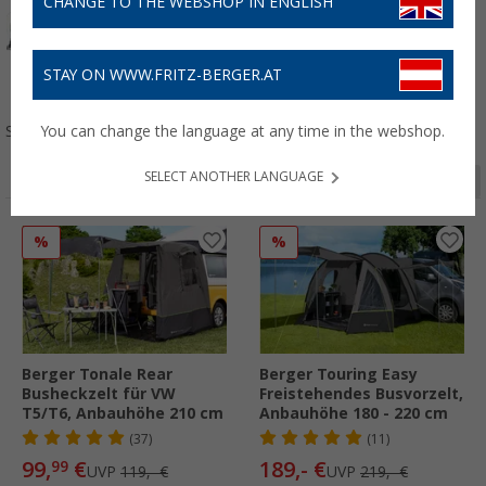
CHANGE TO THE WEBSHOP IN ENGLISH
STAY ON WWW.FRITZ-BERGER.AT
Wohnwagen
Reisemobil & Bus
Aufblasbar
Universal
Sortieren:
You can change the language at any time in the webshop.
SELECT ANOTHER LANGUAGE
Seite 1 von 10
%
%
Berger Tonale Rear
Berger Touring Easy
Busheckzelt für VW
Freistehendes Busvorzelt,
T5/T6, Anbauhöhe 210 cm
Anbauhöhe 180 - 220 cm
(37)
(11)
99,
€
189,- €
99
UVP
119,- €
UVP
219,- €