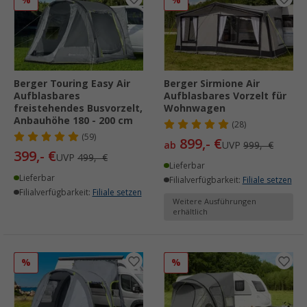
%
%
Berger Touring Easy Air
Berger Sirmione Air
Aufblasbares
Aufblasbares Vorzelt für
freistehendes Busvorzelt,
Wohnwagen
Anbauhöhe 180 - 200 cm
(28)
(59)
899,- €
ab
UVP
999,- €
399,- €
UVP
499,- €
Lieferbar
Lieferbar
Filialverfügbarkeit:
Filiale setzen
Filialverfügbarkeit:
Filiale setzen
Weitere Ausführungen
erhältlich
%
%