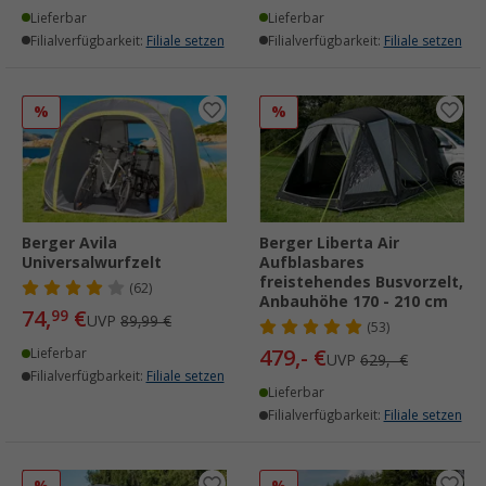
Lieferbar
Lieferbar
Filialverfügbarkeit:
Filiale setzen
Filialverfügbarkeit:
Filiale setzen
%
%
Berger Avila
Berger Liberta Air
Universalwurfzelt
Aufblasbares
freistehendes Busvorzelt,
(62)
Anbauhöhe 170 - 210 cm
74,
€
99
UVP
89,99 €
(53)
479,- €
Lieferbar
UVP
629,- €
Filialverfügbarkeit:
Filiale setzen
Lieferbar
Filialverfügbarkeit:
Filiale setzen