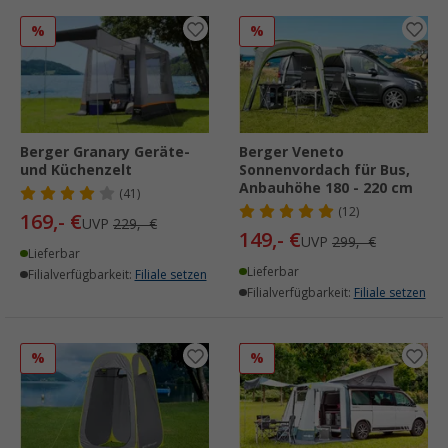
%
%
Berger Granary Geräte-
Berger Veneto
und Küchenzelt
Sonnenvordach für Bus,
Anbauhöhe 180 - 220 cm
(41)
(12)
169,- €
UVP
229,- €
149,- €
UVP
299,- €
Lieferbar
Lieferbar
Filialverfügbarkeit:
Filiale setzen
Filialverfügbarkeit:
Filiale setzen
%
%