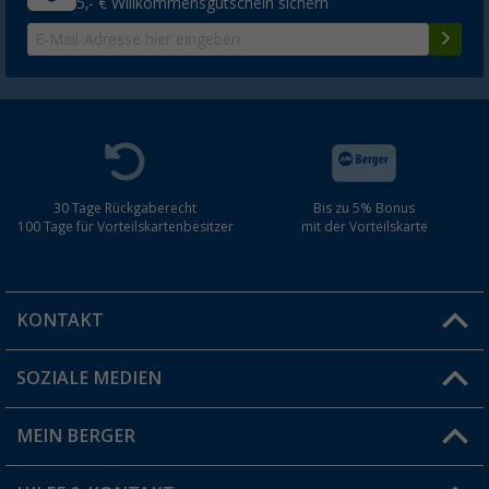
5,- € Willkommensgutschein sichern
30 Tage Rückgaberecht
Bis zu 5% Bonus
100 Tage für Vorteilskartenbesitzer
mit der Vorteilskarte
KONTAKT
SOZIALE MEDIEN
Du hast eine Frage?
MEIN BERGER
Filiale finden