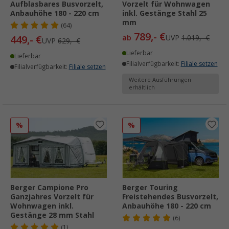
Aufblasbares Busvorzelt,
Vorzelt für Wohnwagen
Anbauhöhe 180 - 220 cm
inkl. Gestänge Stahl 25
mm
(64)
789,- €
449,- €
ab
UVP
1.019,- €
UVP
629,- €
Lieferbar
Lieferbar
Filialverfügbarkeit:
Filiale setzen
Filialverfügbarkeit:
Filiale setzen
Weitere Ausführungen
erhältlich
%
%
Berger Campione Pro
Berger Touring
Ganzjahres Vorzelt für
Freistehendes Busvorzelt,
Wohnwagen inkl.
Anbauhöhe 180 - 220 cm
Gestänge 28 mm Stahl
(6)
(1)