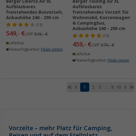
Berger Liberta Air XL
Berger Touring Air XL
Aufblasbares
Aufblasbares
freistehendes Busvorzelt,
freistehendes Vorzelt für
Anbauhöhe 240 - 290 cm
Wohnmobil, Kastenwagen
& Campingbus,
(13)
Anbauhöhe 240 - 290 cm
549,- €
UVP
849,- €
(15)
459,- €
Lieferbar
UVP
679,- €
Filialverfügbarkeit:
Filiale setzen
Lieferbar
Filialverfügbarkeit:
Filiale setzen
1
2
3
...
9
10
Vorzelte – mehr Platz für Camping,
Reisen und auf dem Stellplatz