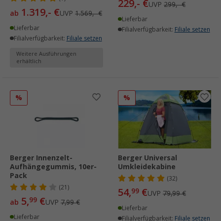
229,- €
UVP
299,- €
1.319,- €
ab
UVP
1.569,- €
Lieferbar
Lieferbar
Filialverfügbarkeit:
Filiale setzen
Filialverfügbarkeit:
Filiale setzen
Weitere Ausführungen
erhältlich
%
%
Berger Innenzelt-
Berger Universal
Aufhängegummis, 10er-
Umkleidekabine
Pack
(32)
(21)
54,
€
99
UVP
79,99 €
5,
€
99
ab
UVP
7,99 €
Lieferbar
Lieferbar
Filialverfügbarkeit:
Filiale setzen