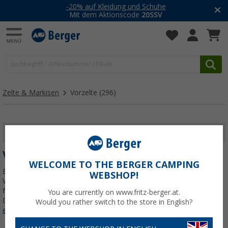
-20% auf Kleidung und Schuhe
Mit dem Aktionscode
20SSV
Zelte & Markisen
Vorzelte
(296)
FILTER ANZEIGEN
VORZELTE
WELCOME TO THE BERGER CAMPING
Entdecke unsere große Auswahl an Vorzelten für Wohnwagen,
WEBSHOP!
Wohnmobile und Campingbusse. Ob robustes Wintervorzelt,
flexibles Ganzjahresvorzelt oder leichtes Markisenzelt – hier findest
You are currently on www.fritz-berger.at.
Du genau das richtige!
Jetzt mehr über unsere Kategorie
Vorzelte
Would you rather switch to the store in English?
erfahren...