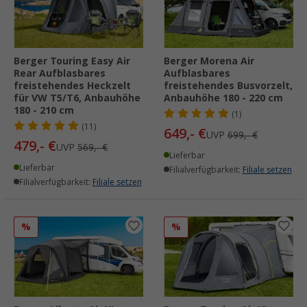
Berger Touring Easy Air
Berger Morena Air
Rear Aufblasbares
Aufblasbares
freistehendes Heckzelt
freistehendes Busvorzelt,
für VW T5/T6, Anbauhöhe
Anbauhöhe 180 - 220 cm
180 - 210 cm
(1)
(11)
649,- €
UVP
699,- €
479,- €
UVP
569,- €
Lieferbar
Lieferbar
Filialverfügbarkeit:
Filiale setzen
Filialverfügbarkeit:
Filiale setzen
%
%