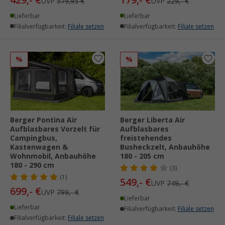
UVP
579,95 €
UVP
229,- €
Lieferbar
Lieferbar
Filialverfügbarkeit:
Filiale setzen
Filialverfügbarkeit:
Filiale setzen
%
%
Berger Pontina Air
Berger Liberta Air
Aufblasbares Vorzelt für
Aufblasbares
Campingbus,
freistehendes
Kastenwagen &
Busheckzelt, Anbauhöhe
Wohnmobil, Anbauhöhe
180 - 205 cm
180 - 290 cm
(3)
(1)
549,- €
UVP
749,- €
699,- €
UVP
799,- €
Lieferbar
Lieferbar
Filialverfügbarkeit:
Filiale setzen
Filialverfügbarkeit:
Filiale setzen