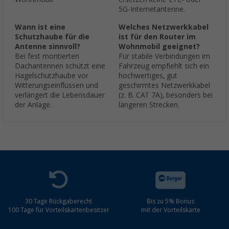
5G-Internetantenne.
Wann ist eine
Welches Netzwerkkabel
Schutzhaube für die
ist für den Router im
Antenne sinnvoll?
Wohnmobil geeignet?
Bei fest montierten
Für stabile Verbindungen im
Dachantennen schützt eine
Fahrzeug empfiehlt sich ein
Hagelschutzhaube vor
hochwertiges, gut
Witterungseinflüssen und
geschirmtes Netzwerkkabel
verlängert die Lebensdauer
(z. B. CAT 7A), besonders bei
der Anlage.
längeren Strecken.
30 Tage Rückgaberecht
Bis zu 5% Bonus
100 Tage für Vorteilskartenbesitzer
mit der Vorteilskarte