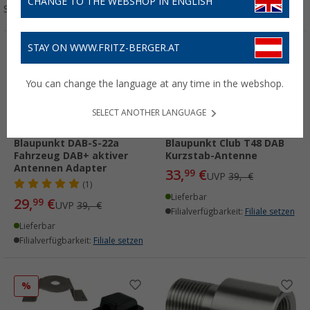
CHANGE TO THE WEBSHOP IN ENGLISH
Sortieren:
STAY ON WWW.FRITZ-BERGER.AT
%
%
You can change the language at any time in the webshop.
SELECT ANOTHER LANGUAGE
Blaupunkt DAB-S-22a
Blaupunkt Club T48 DAB
Fahrzeug DAB+ aktiver
Kurzstab-Antenne
Antennen Adapter
33,
€
99
UVP
39,- €
(1)
Lieferbar
29,
€
99
UVP
39,- €
Filialverfügbarkeit:
Filiale setzen
Lieferbar
Filialverfügbarkeit:
Filiale setzen
%