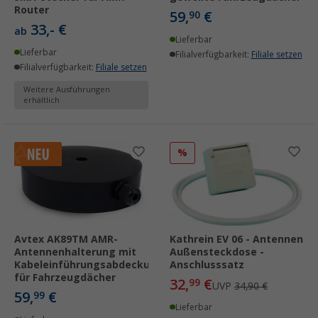
Router
59,
€
90
33,- €
ab
Lieferbar
Lieferbar
Filialverfügbarkeit:
Filiale setzen
Filialverfügbarkeit:
Filiale setzen
Weitere Ausführungen
erhältlich
%
Avtex AK89TM AMR-
Kathrein EV 06 - Antennen
Antennenhalterung mit
Außensteckdose -
Kabeleinführungsabdeckung
Anschlusssatz
für Fahrzeugdächer
32,
€
99
UVP
34,90 €
59,
€
99
Lieferbar