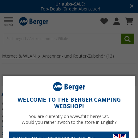
Urlaubs-SALE:
Top-Deals für dein Abenteuer!
Internet & WLAN
Antennen- und Router-Zubehör
(13)
FILTER ANZEIGEN
ANTENNEN- UND ROUTER-ZUBEHÖR
WELCOME TO THE BERGER CAMPING
Antennen- und Router-Zubehör für Camper: Kabel, Adapter,
WEBSHOP!
Steckdosen und Schutzteile zur Installation, Verbindung und
Wartung Deiner Internet- und Antennen-Systeme im Wohnmobil –
You are currently on www.fritz-berger.at.
speziell abgestimmt für Router- und Antennen-Komponenten.
Jetzt
Would you rather switch to the store in English?
mehr über unsere Kategorie
Antennen- und Router-Zubehör
erfahren...