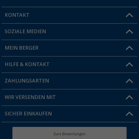
KONTAKT
SOZIALE MEDIEN
Du hast eine Frage?
MEIN BERGER
Filiale finden
HILFE & KONTAKT
Vorteilskarte
Blog
ZAHLUNGSARTEN
FAQ & Kontakt
Produkttester
Versandinformationen
WIR VERSENDEN MIT
Jobs & Karriere
Click & Collect
SICHER EINKAUFEN
Geschenkgutschein
Rücksendung
Berger Bewusst
Eure Bewertungen
Bestellstatus