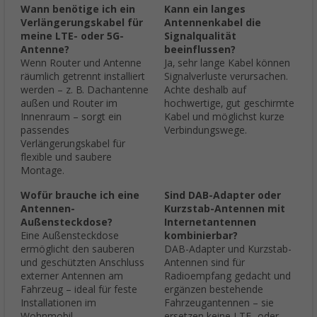
Wann benötige ich ein
Kann ein langes
Verlängerungskabel für
Antennenkabel die
meine LTE- oder 5G-
Signalqualität
Antenne?
beeinflussen?
Wenn Router und Antenne
Ja, sehr lange Kabel können
räumlich getrennt installiert
Signalverluste verursachen.
werden – z. B. Dachantenne
Achte deshalb auf
außen und Router im
hochwertige, gut geschirmte
Innenraum – sorgt ein
Kabel und möglichst kurze
passendes
Verbindungswege.
Verlängerungskabel für
flexible und saubere
Montage.
Wofür brauche ich eine
Sind DAB-Adapter oder
Antennen-
Kurzstab-Antennen mit
Außensteckdose?
Internetantennen
Eine Außensteckdose
kombinierbar?
ermöglicht den sauberen
DAB-Adapter und Kurzstab-
und geschützten Anschluss
Antennen sind für
externer Antennen am
Radioempfang gedacht und
Fahrzeug – ideal für feste
ergänzen bestehende
Installationen im
Fahrzeugantennen – sie
Wohnmobil.
ersetzen keine LTE- oder