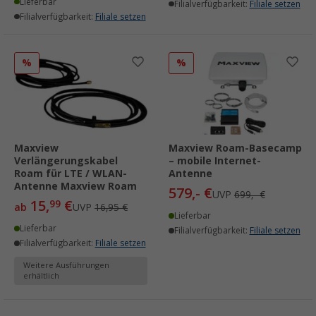
Lieferbar
Filialverfügbarkeit:
Filiale setzen
Filialverfügbarkeit:
Filiale setzen
%
%
Maxview
Maxview Roam-Basecamp
Verlängerungskabel
– mobile Internet-
Roam für LTE / WLAN-
Antenne
Antenne Maxview Roam
579,- €
UVP
699,- €
15,
€
99
ab
UVP
16,95 €
Lieferbar
Lieferbar
Filialverfügbarkeit:
Filiale setzen
Filialverfügbarkeit:
Filiale setzen
Weitere Ausführungen
erhältlich