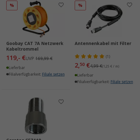
%
%
Goobay CAT 7A Netzwerk
Antennenkabel mit Filter
Kabeltrommel
119,- €
(1)
UVP
169,99 €
2,
€
50
4,99 €
(1,25 € / m)
Lieferbar
Filialverfügbarkeit:
Filiale setzen
Lieferbar
Filialverfügbarkeit:
Filiale setzen