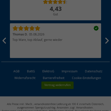
Über uns
4,43
Hauptkatalog
Gut
Händler werden
Thomas D.
05.08.2026
Kla
Top Ware, top Ablauf, gerne wieder
Wie
ein
AGB
BattG
ElektroG
Impressum
Datenschutz
Widerrufsrecht
Barrierefreiheit
Cookie-Einstellungen
Vertrag widerrufen
Alle Preise inkl. MwSt., versandkostenfreie Lieferung ab 100 € innerhalb Österreich,
ausgenommen Sperrgutzuschlag. Ansonsten zzgl. Versandkosten.