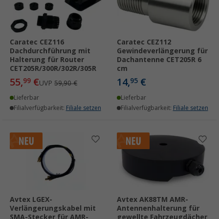
Caratec CEZ116
Caratec CEZ112
Dachdurchführung mit
Gewindeverlängerung für
Halterung für Router
Dachantenne CET205R 6
CET205R/300R/302R/305R
cm
55,
€
14,
€
99
95
UVP
59,90 €
Lieferbar
Lieferbar
Filialverfügbarkeit:
Filiale setzen
Filialverfügbarkeit:
Filiale setzen
Avtex LGEX-
Avtex AK88TM AMR-
Verlängerungskabel mit
Antennenhalterung für
SMA-Stecker für AMR-
gewellte Fahrzeugdächer