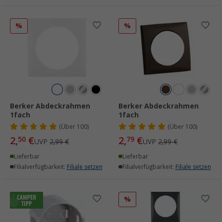
%
%
Berker Abdeckrahmen
Berker Abdeckrahmen
1fach
1fach
(
Über
100)
(
Über
100)
2,
€
2,
€
50
79
UVP
2,99 €
UVP
2,99 €
Lieferbar
Lieferbar
Filialverfügbarkeit:
Filiale setzen
Filialverfügbarkeit:
Filiale setzen
%