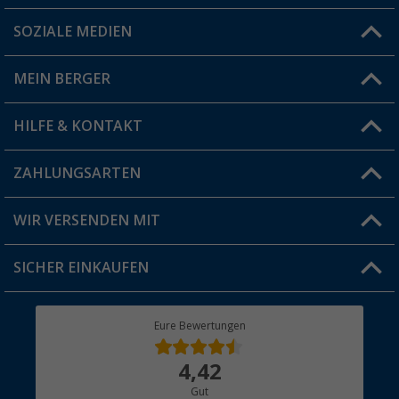
SOZIALE MEDIEN
Du hast eine Frage?
MEIN BERGER
Filiale finden
HILFE & KONTAKT
Vorteilskarte
Blog
ZAHLUNGSARTEN
FAQ & Kontakt
Produkttester
Versandinformationen
WIR VERSENDEN MIT
Jobs & Karriere
Click & Collect
SICHER EINKAUFEN
Geschenkgutschein
Rücksendung
Berger Bewusst
Eure Bewertungen
Bestellstatus
Über uns
4,42
Hauptkatalog
Gut