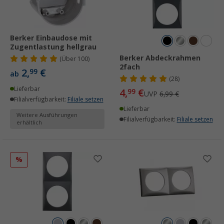
Berker Einbaudose mit
Zugentlastung hellgrau
Berker Abdeckrahmen
(
Über
100)
2fach
2,
€
99
ab
(28)
Lieferbar
4,
€
99
UVP
6,99 €
Filialverfügbarkeit:
Filiale setzen
Lieferbar
Weitere Ausführungen
Filialverfügbarkeit:
Filiale setzen
erhältlich
%