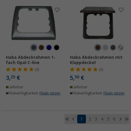
Haba Abdeckrahmen 1-
Haba Abdeckrahmen mit
fach Opal C-line
Klappdeckel
(3)
(3)
3,
€
5,
€
25
50
Lieferbar
Lieferbar
Filialverfügbarkeit:
Filiale setzen
Filialverfügbarkeit:
Filiale setzen
1
2
3
4
5
6