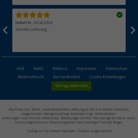
Händler werden
Hubert N.
09.08.2026
Kai 
Schnelle Lieferung
Seh
AGB
BattG
ElektroG
Impressum
Datenschutz
Widerrufsrecht
Barrierefreiheit
Cookie-Einstellungen
Vertrag widerrufen
Alle Preise inkl. MwSt., versandkostenfreie Lieferung ab 100 € innerhalb Österreich,
ausgenommen Sperrgutzuschlag. Ansonsten zzgl. Versandkosten.
Änderungen und Irrtümer vorbehalten. Abbildungen ähnlich. Nur solange der Vorrat reicht.
Die durchgestrichenen Preise entsprechen dem bisherigen Preis bei Berger.
*
Gültig nur für Dometic Markisen. Zubehör ausgenommen.