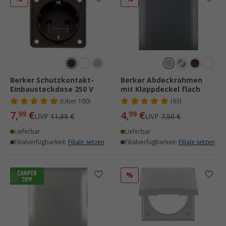
Berker Schutzkontakt-
Berker Abdeckrahmen
Einbausteckdose 250 V
mit Klappdeckel flach
(
Über
100)
(93)
7,
€
4,
€
99
99
UVP
11,99 €
UVP
7,50 €
Lieferbar
Lieferbar
Filialverfügbarkeit:
Filiale setzen
Filialverfügbarkeit:
Filiale setzen
%