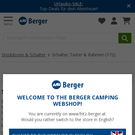
-20% auf Kleidung und Schuhe
Mit dem Aktionscode
20SSV
Steckdosen & Schalter
Schalter, Taster & Rahmen
(172)
FILTER ANZEIGEN
SCHALTER, TASTER & RAHMEN
WELCOME TO THE BERGER CAMPING
Entdecke unsere vielfältige Auswahl an Schaltern, Tastern und
WEBSHOP!
Rahmen für dein Wohnmobil oder deinen Wohnwagen. Mit
hochwertigen Produkten von renommierten Markenherstellern bist
You are currently on www.fritz-berger.at.
du bestens gerüstet für deine nächste Campingreise.
Jetzt mehr
Would you rather switch to the store in English?
über unsere Kategorie
Schalter, Taster & Rahmen
erfahren...
Sortieren: