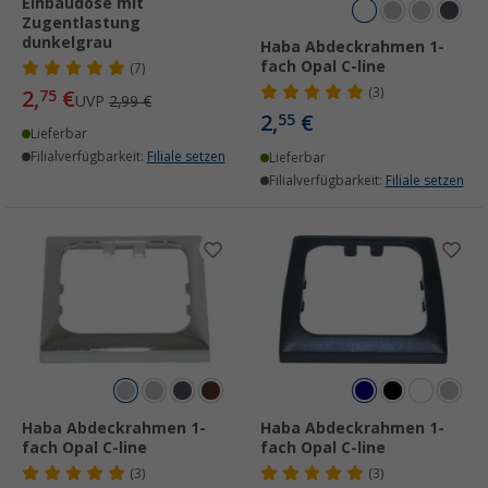
Einbaudose mit
Zugentlastung
dunkelgrau
Haba Abdeckrahmen 1-
fach Opal C-line
(7)
(3)
2,
€
75
UVP
2,99 €
2,
€
55
Lieferbar
Filialverfügbarkeit:
Filiale setzen
Lieferbar
Filialverfügbarkeit:
Filiale setzen
Haba Abdeckrahmen 1-
Haba Abdeckrahmen 1-
fach Opal C-line
fach Opal C-line
(3)
(3)