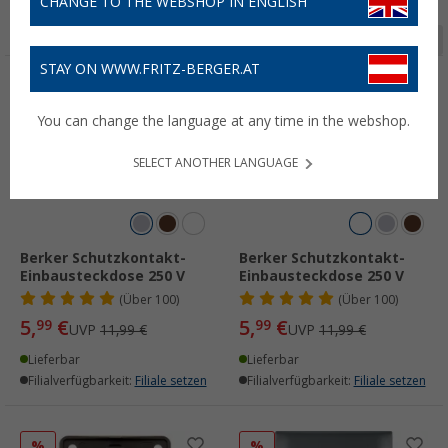
CHANGE TO THE WEBSHOP IN ENGLISH
Seite 1 von 6
STAY ON WWW.FRITZ-BERGER.AT
%
%
You can change the language at any time in the webshop.
SELECT ANOTHER LANGUAGE
Berker Schutzkontakt-
Berker Schutzkontakt-
Einbausteckdose 250 V
Einbausteckdose 250 V
(
Über
100)
(
Über
100)
5,
€
5,
€
99
99
UVP
11,99 €
UVP
11,99 €
Lieferbar
Lieferbar
Filialverfügbarkeit:
Filiale setzen
Filialverfügbarkeit:
Filiale setzen
%
%