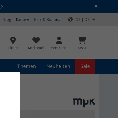
Urlaubs-SALE:
Top-Deals für dein Abenteuer!
Blog
Karriere
Hilfe & Kontakt
DE | DE
Filialen
Merkzettel
Mein Konto
Kassa
Themen
Neuheiten
Sale
€