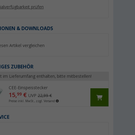
lialverfügbarkeit prüfen
IONEN & DOWNLOADS
esen Artikel vergleichen
GES ZUBEHÖR
t im Lieferumfang enthalten, bitte mitbestellen!
men mit
HABA Steckdose für
Haba Abdeckrahme
CEE-Einspeisstecker
Wohnwagen C-Line 230 V
Opal C-line schwarz
schwarz
15,
€
99
(5)
(3)
UVP
22,99 €
Preise inkl. MwSt., zzgl. Versand
5,
€
2,
€
85
55
VICE