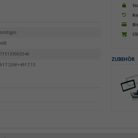
Si
Ko
Bi
onstiges
Cl
eiß
715133003546
ZUBEHÖR
917.2SW+4917.13