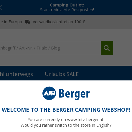
Camping Outlet:
Stark reduzierte Restposten!
e in Europa
Versandkostenfrei ab 100 €
hl unterwegs
Urlaubs SALE
er, Taster & Rahmen
Ersatzdeckel
WELCOME TO THE BERGER CAMPING WEBSHOP!
You are currently on www.fritz-berger.at.
Would you rather switch to the store in English?
UVP
7,99 