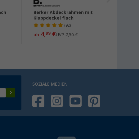
ach
Berker Abdeckrahmen mit
Ersatz
Klappdeckel flach
Strom
(92)
4,
€
5,
99
99
ab
UVP
7,50 €
SOZIALE MEDIEN