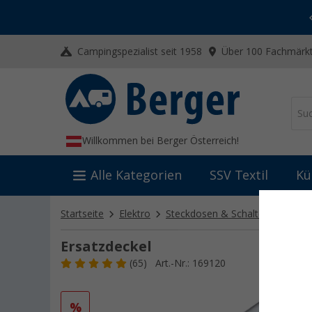
-20% auf Kleidung und Schuhe
Mit dem Aktionscode
20SSV
Campingspezialist seit 1958
Über 100 Fachmärkt
Willkommen bei Berger Österreich!
Alle Kategorien
SSV Textil
Kü
Startseite
Elektro
Steckdosen & Schalter
Schalt
Ersatzdeckel
(65)
Art.-Nr.: 169120
%