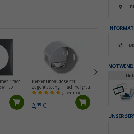
Fi
INFORMAT
%
Di
NOTWENDI
Nich
hmen 1fach
Berker Einbaudose mit
Berker Abdeckrah
Zugentlastung 1 Fach hellgrau
Klappdeckel flach
ber 100)
(Über 100)
(92)
4,
€
99
2,
€
99
UVP 7,50 €
UNSER SER