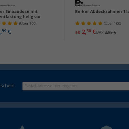
er Einbaudose mit
Berker Abdeckrahmen 1f
ntlastung hellgrau
(
Über
100)
(
Über
100)
,
€
2,
€
99
50
ab
UVP
2,99 €
schein