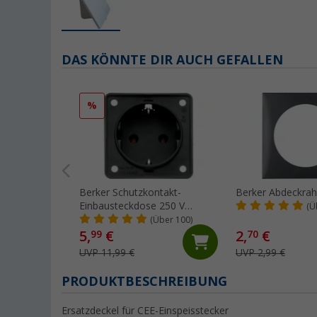
DAS KÖNNTE DIR AUCH GEFALLEN
%
Berker Schutzkontakt-
Berker Abdeckra
Einbausteckdose 250 V
(Ü
anthrazit
(Über 100)
5,
€
2,
€
99
70
UVP 11,99 €
UVP 2,99 €
PRODUKTBESCHREIBUNG
Ersatzdeckel für CEE-Einspeisstecker