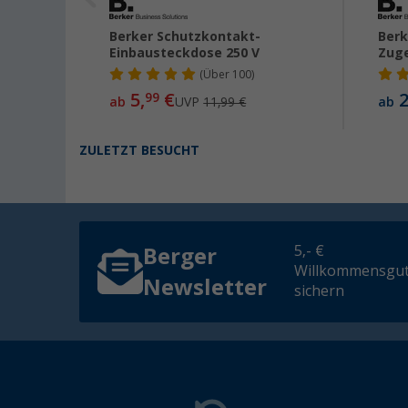
Berker Schutzkontakt-
Berk
Einbausteckdose 250 V
Zuge
(
Über
100)
5,
€
2
99
ab
UVP
11,99 €
ab
ZULETZT BESUCHT
5,- €
Berger
Willkommensgut
Newsletter
sichern