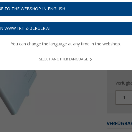
6,
99
E TO THE WEBSHOP IN ENGLISH
Preise inkl
Bis zu 
ON WWW.FRITZ-BERGER.AT
You can change the language at any time in the webshop.
SELECT ANOTHER LANGUAGE
Verfügba
1
VERFÜGBAR