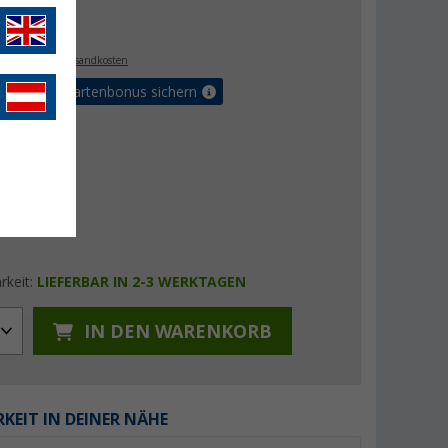
€
. MwSt.,
zzgl. Versandkosten
5% Vorteilskartenbonus sichern
rkeit:
LIEFERBAR IN 2-3 WERKTAGEN
IN DEN WARENKORB
KEIT IN DEINER NÄHE