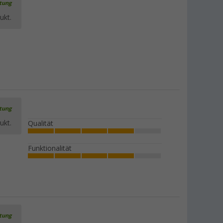
rtung
ukt.
rtung
ukt.
Qualität
Funktionalität
rtung