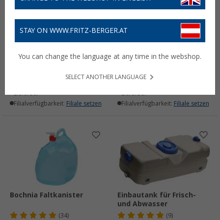
STAY ON WWW.FRITZ-BERGER.AT
CKW Befüllkanister 12
Carysan Rolltank
Liter
Aquamobil 35 Liter
You can change the language at any time in the webshop.
(
Über
100)
(90)
20,
€
80,
€
99
99
SELECT ANOTHER LANGUAGE
Lieferbar
Lieferbar
Filialverfügbarkeit:
Filiale setzen
Filialverfügbarkeit:
Filiale setzen
Bochnia Faltkanister
Einbautank für Frisch-
und Abwasser
(34)
(9)