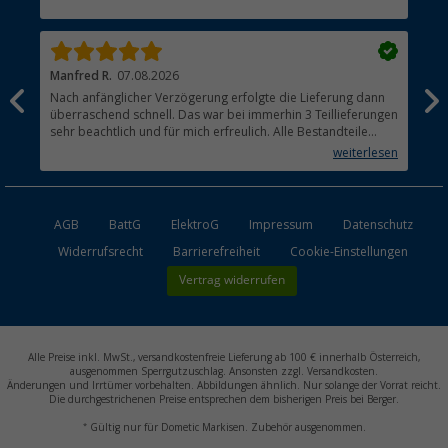
Händler werden
Manfred R.
07.08.2026
Han
Nach anfänglicher Verzögerung erfolgte die Lieferung dann
Sen
überraschend schnell. Das war bei immerhin 3 Teillieferungen
Lie
sehr beachtlich und für mich erfreulich. Alle Bestandteile
waren gut verpackt und in Ordnung. Das Gerät (Gasgrill)
weiterlesen
funktioniert bestens
AGB
BattG
ElektroG
Impressum
Datenschutz
Widerrufsrecht
Barrierefreiheit
Cookie-Einstellungen
Vertrag widerrufen
Alle Preise inkl. MwSt., versandkostenfreie Lieferung ab 100 € innerhalb Österreich,
ausgenommen Sperrgutzuschlag. Ansonsten zzgl. Versandkosten.
Änderungen und Irrtümer vorbehalten. Abbildungen ähnlich. Nur solange der Vorrat reicht.
Die durchgestrichenen Preise entsprechen dem bisherigen Preis bei Berger.
*
Gültig nur für Dometic Markisen. Zubehör ausgenommen.