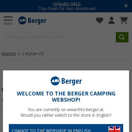
Urlaubs-SALE:
Top-Deals für dein Abenteuer!
Marken
Carysan
(5)
FILTER ANZEIGEN
CARYSAN
WELCOME TO THE BERGER CAMPING
WEBSHOP!
Sortieren:
You are currently on www.fritz-berger.at.
Would you rather switch to the store in English?
CHANGE TO THE WEBSHOP IN ENGLISH