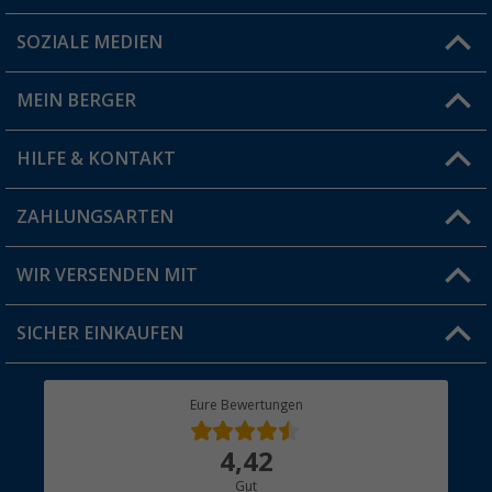
SOZIALE MEDIEN
Du hast eine Frage?
MEIN BERGER
Filiale finden
HILFE & KONTAKT
Vorteilskarte
Blog
ZAHLUNGSARTEN
FAQ & Kontakt
Produkttester
Versandinformationen
WIR VERSENDEN MIT
Jobs & Karriere
Click & Collect
SICHER EINKAUFEN
Geschenkgutschein
Rücksendung
Berger Bewusst
Eure Bewertungen
Bestellstatus
Über uns
4,42
Hauptkatalog
Gut