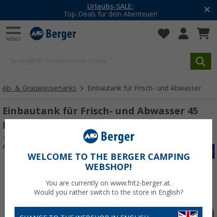
Urlaubs-SALE:
Top-Deals für dein Abenteuer!
Ab- & Grauwassertanks
Einbautank für Frisch- und Abwasser
Einbautank für Frisch- und Abwasser 45
Liter
(9)
Art.-Nr.: 131730
WELCOME TO THE BERGER CAMPING
WEBSHOP!
You are currently on www.fritz-berger.at.
Would you rather switch to the store in English?