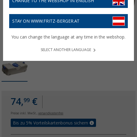
CHANGE TO THE WEBSHOP IN ENGLISH
STAY ON WWW.FRITZ-BERGER.AT
You can change the language at any time in the webshop.
SELECT ANOTHER LANGUAGE
74,
€
99
Preise inkl. MwSt.,
versandkostenfrei
Bis zu 5% Vorteilskartenbonus sichern