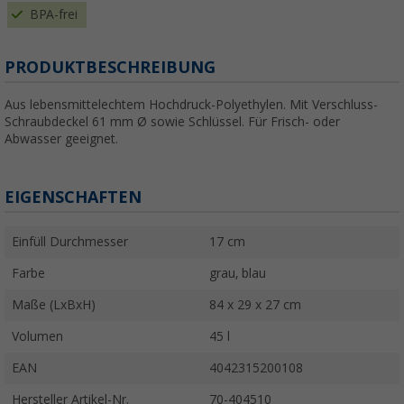
BPA-frei
PRODUKTBESCHREIBUNG
Aus lebensmittelechtem Hochdruck-Polyethylen. Mit Verschluss-
Schraubdeckel 61 mm Ø sowie Schlüssel. Für Frisch- oder
Abwasser geeignet.
EIGENSCHAFTEN
Einfüll Durchmesser
17 cm
Farbe
grau, blau
Maße (LxBxH)
84 x 29 x 27 cm
Volumen
45 l
EAN
4042315200108
Hersteller Artikel-Nr.
70-404510