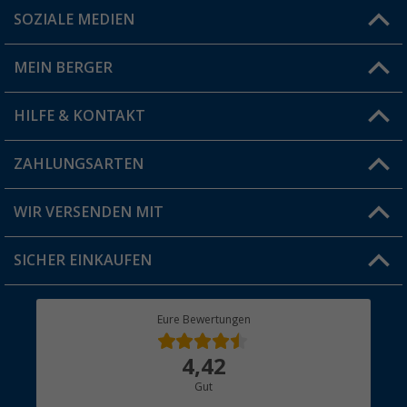
SOZIALE MEDIEN
Du hast eine Frage?
MEIN BERGER
Filiale finden
HILFE & KONTAKT
Vorteilskarte
Blog
ZAHLUNGSARTEN
FAQ & Kontakt
Produkttester
Versandinformationen
WIR VERSENDEN MIT
Jobs & Karriere
Click & Collect
SICHER EINKAUFEN
Geschenkgutschein
Rücksendung
Berger Bewusst
Eure Bewertungen
Bestellstatus
Über uns
4,42
Hauptkatalog
Gut
Händler werden