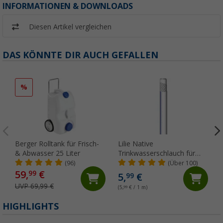
INFORMATIONEN & DOWNLOADS
Diesen Artikel vergleichen
DAS KÖNNTE DIR AUCH GEFALLEN
%
Berger Rolltank für Frisch-
Lilie Native
& Abwasser 25 Liter
Trinkwasserschlauch für
Kaltwasser 10x15 mm
(96)
(Über 100)
(Meterware)
59,
€
99
5,
€
99
UVP 69,99 €
(5,
99
€ / 1 m)
HIGHLIGHTS