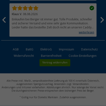
Klaus V.
08.08.2026
Mat
Einkaufen bei Berger ist immer gut. Tolle Produkte, schneller
Hat
und sicherer Versand und eine sehr gute Kommunikation.
Leider hatte das bestellte Zelt doch nicht an unseren Caddy
Maxi gepasst. Die Rückabwicklung verlief ebenfalls absolut
weiterlesen
unkompliziert.
AGB
BattG
ElektroG
Impressum
Datenschutz
Widerrufsrecht
Barrierefreiheit
Cookie-Einstellungen
Vertrag widerrufen
Alle Preise inkl. MwSt., versandkostenfreie Lieferung ab 100 € innerhalb Österreich,
ausgenommen Sperrgutzuschlag. Ansonsten zzgl. Versandkosten.
Änderungen und Irrtümer vorbehalten. Abbildungen ähnlich. Nur solange der Vorrat reicht.
Die durchgestrichenen Preise entsprechen dem bisherigen Preis bei Berger.
*
Gültig nur für Dometic Markisen. Zubehör ausgenommen.