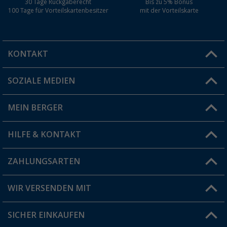
30 Tage Rückgaberecht
Bis zu 5% Bonus
100 Tage für Vorteilskartenbesitzer
mit der Vorteilskarte
KONTAKT
SOZIALE MEDIEN
Du hast eine Frage?
MEIN BERGER
Filiale finden
HILFE & KONTAKT
Vorteilskarte
Blog
ZAHLUNGSARTEN
FAQ & Kontakt
Produkttester
Versandinformationen
WIR VERSENDEN MIT
Jobs & Karriere
Click & Collect
SICHER EINKAUFEN
Geschenkgutschein