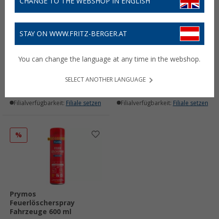
CHANGE TO THE WEBSHOP IN ENGLISH
STAY ON WWW.FRITZ-BERGER.AT
Prymos Feuerlöschspray
Prymos KFZ-Halter für
Universal 625 ml
Feuerlöschspray
You can change the language at any time in the webshop.
(2)
(1)
27,
€
14,
€
99
95
UVP
29,95 €
SELECT ANOTHER LANGUAGE
Lieferbar
Lieferbar
Filialverfügbarkeit:
Filiale setzen
Filialverfügbarkeit:
Filiale setzen
%
Prymos
Feuerlöscherspray
Fahrzeuge 600 ml