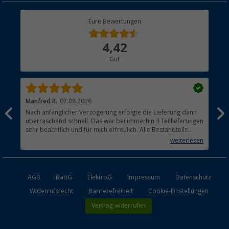
Rücksendung
Berger Bewusst
Eure Bewertungen
Bestellstatus
Über uns
4,42
Hauptkatalog
Gut
Händler werden
Manfred R.
07.08.2026
Han
Nach anfänglicher Verzögerung erfolgte die Lieferung dann
Sen
überraschend schnell. Das war bei immerhin 3 Teillieferungen
Lie
sehr beachtlich und für mich erfreulich. Alle Bestandteile
waren gut verpackt und in Ordnung. Das Gerät (Gasgrill)
weiterlesen
funktioniert bestens
AGB
BattG
ElektroG
Impressum
Datenschutz
Widerrufsrecht
Barrierefreiheit
Cookie-Einstellungen
Vertrag widerrufen