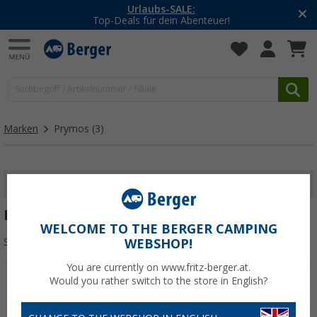
Urlaubs-SALE:
Top-Deals für dein Abenteuer!
Marken
Prymos
(3)
FILTER ANZEIGEN
PRYMOS
WELCOME TO THE BERGER CAMPING
Sortieren:
WEBSHOP!
You are currently on www.fritz-berger.at.
Would you rather switch to the store in English?
%