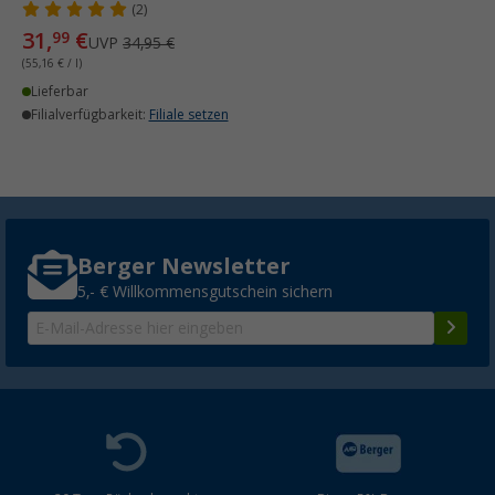
(2)
31,
€
99
UVP
34,95 €
(55,16 € / l)
Lieferbar
Filialverfügbarkeit:
Filiale setzen
Berger Newsletter
5,- € Willkommensgutschein sichern