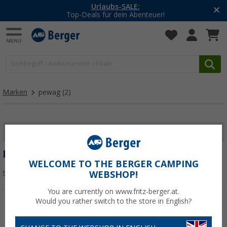
Urlaubs-SALE:
Top-Deals für dein Abenteuer!
Marken
pewag
(2)
FILTER ANZEIGEN
PEWAG
WELCOME TO THE BERGER CAMPING
Sortieren:
WEBSHOP!
You are currently on www.fritz-berger.at.
Would you rather switch to the store in English?
%
%