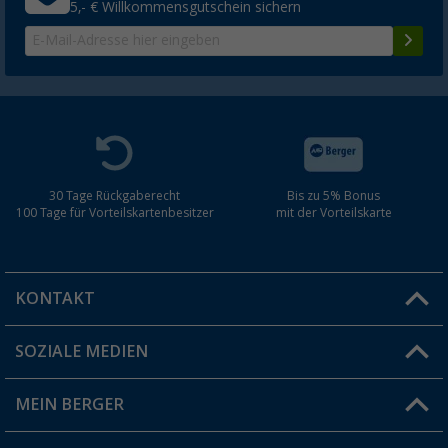
5,- € Willkommensgutschein sichern
30 Tage Rückgaberecht
Bis zu 5% Bonus
100 Tage für Vorteilskartenbesitzer
mit der Vorteilskarte
KONTAKT
SOZIALE MEDIEN
Du hast eine Frage?
MEIN BERGER
Filiale finden