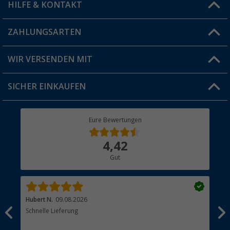
HILFE & KONTAKT
Vorteilskarte
Blog
ZAHLUNGSARTEN
FAQ & Kontakt
Produkttester
Versandinformationen
WIR VERSENDEN MIT
Jobs & Karriere
Click & Collect
SICHER EINKAUFEN
Geschenkgutschein
Rücksendung
Berger Bewusst
Eure Bewertungen
Bestellstatus
Über uns
4,42
Hauptkatalog
Gut
Händler werden
Hubert N.
09.08.2026
Kai 
Schnelle Lieferung
Seh