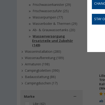
effizient
CHANG
Frischwasserkanister (29)
oder Wo
Frischwasserzufuhr (25)
Wasserpumpen (77)
STAY 
Wasserboiler & Thermen (29)
Ab- & Grauwassertanks (20)
Wasserversorgung
Ersatzteile und Zubehör
(149)
Wasserinstallation (280)
Wasseraufbereitung (189)
Armaturen (198)
Campingtoiletten (390)
Lil
Badausstattung (86)
Tri
Campingduschen (17)
Kal
(Me
Marke
ab
Lilie (42)