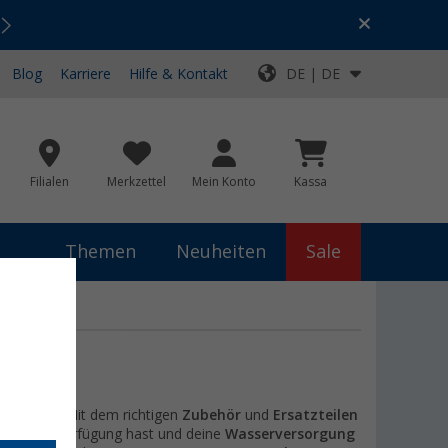
Urlaubs-SALE:
Top-Deals für dein Abenteuer!
Blog
Karriere
Hilfe & Kontakt
DE | DE
Filialen
Merkzettel
Mein Konto
Kassa
Themen
Neuheiten
Sale
EHÖR
edeutung. Mit dem richtigen
Zubehör
und
Ersatzteilen
Wasser zur Verfügung hast und deine
Wasserversorgung