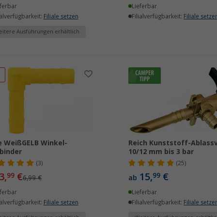
ferbar
Lieferbar
ialverfügbarkeit:
Filiale setzen
Filialverfügbarkeit:
Filiale setze
itere Ausführungen erhältlich
%
ie WeißGELB Winkel-
Reich Kunststoff-Ablassv
binder
10/12 mm bis 3 bar
(3)
(25)
3,
€
15,
€
99
99
6,99 €
ab
ferbar
Lieferbar
ialverfügbarkeit:
Filiale setzen
Filialverfügbarkeit:
Filiale setze