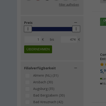
We
Filter aufheben
Blue Diamond (1)
Cinderella (1)
Fothermo (1)
Preis
Goebel (1)
PAT (1)
Pressol (1)
€
bis
€
Separett (1)
ÜBERNEHMEN
Sonax (1)
Com
Thule (1)
Ent
Westmark (1)
Filialverfügbarkeit
5,
9
Almere (NL) (31)
Lie
Ansbach (30)
Fil
Augsburg (35)
Bad Bergzabern (30)
Bad Kreuznach (42)