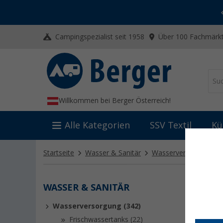
-20% auf Kleidung und Schuhe
Mit dem Aktionscode
20SSV
Campingspezialist seit 1958
Über 100 Fachmärkt
Willkommen bei Berger Österreich!
Alle Kategorien
SSV Textil
Kü
Startseite
Wasser & Sanitär
Wasserversorgung
WASSER & SANITÄR
WASS
Wasserversorgung (342)
Eine zuv
von Fritz
Frischwassertanks (22)