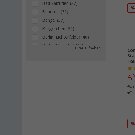
Bad Salzuflen (27)
Baunatal (31)
Bengel (37)
Bergkirchen (34)
Berlin (Lichterfelde) (40)
Berlin (Marzahn) (48)
Filter aufheben
Com
Berlin (Tegel) (42)
Sta
Tau
Bielefeld (36)
Bindlach (27)
4,
9
Bischofsheim (31)
Lie
Bocholt (30)
Fil
Bordeaux (FR) (25)
Braunschweig (41)
Buchholz (36)
Chartres (FR) (14)
Coburg / Dörfles-Esbach (23)