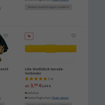
Weitere Ausführungen erhältlich
n
%
entil
Lilie WeißGELB Gerade-
Verbinder
(14)
3,
€
99
ab
6,99 €
Lieferbar
n
Filialverfügbarkeit:
Filiale setzen