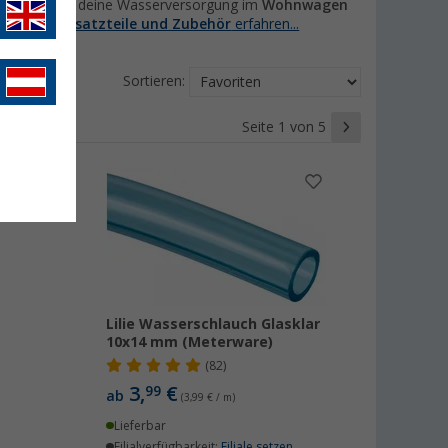
ir dabei helfen, deine Wasserversorgung im
Wohnwagen
sorgung Ersatzteile und Zubehör
erfahren...
Sortieren:
Seite 1 von 5
Lilie Wasserschlauch Glasklar
10x14 mm (Meterware)
(82)
3,
€
99
ab
(3,99 € / m)
Lieferbar
Filialverfügbarkeit:
Filiale setzen