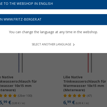
 gestalten. Hier findest du einige nützliche Tipps und Produkte, die d
E TO THE WEBSHOP IN ENGLISH
hnmobil
zu optimieren.
Jetzt mehr über unsere Kategorie
Wasserver
ON WWW.FRITZ-BERGER.AT
You can change the language at any time in the webshop.
SELECT ANOTHER LANGUAGE
ie Native
Lilie Native
nkwasserschlauch für
Trinkwasserschlauch für
twasser 10x15 mm
Warmwasser 10x15 mm
terware)
(Meterware)
(
Über
100)
(47)
5,
€
6,
€
99
99
(5,99 € / m)
(6,99 € / m)