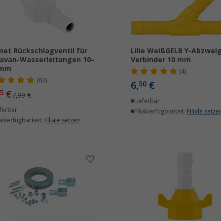
et Rückschlagventil für
Lilie WeißGELB Y-Abzweig
avan-Wasserleitungen 10–
Verbinder 10 mm
 mm
(4)
(62)
6,
€
50
€
5
7,99 €
Lieferbar
ferbar
Filialverfügbarkeit:
Filiale setze
ialverfügbarkeit:
Filiale setzen