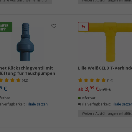
itere Ausführungen erhältlich
Weitere Ausführungen erhältlic
%
et Rückschlagventil mit
Lilie WeißGELB T-Verbind
lüftung für Tauchpumpen
(42)
(14)
€
3,
€
9
99
ab
5,99 €
ferbar
Lieferbar
ialverfügbarkeit:
Filiale setzen
Filialverfügbarkeit:
Filiale setze
Weitere Ausführungen erhältlic