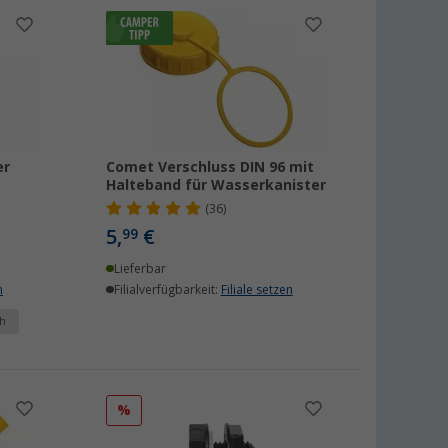
er
Comet Verschluss DIN 96 mit
Halteband für Wasserkanister
(36)
5,
€
99
Lieferbar
n
Filialverfügbarkeit:
Filiale setzen
h
%