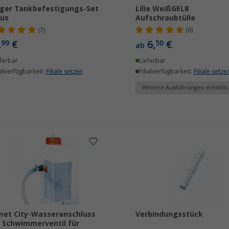
ger Tankbefestigungs-Set
Lilie WeißGELB
xus
Aufschraubtülle
(7)
(6)
,
€
6,
€
99
50
ab
ferbar
Lieferbar
ialverfügbarkeit:
Filiale setzen
Filialverfügbarkeit:
Filiale setze
Weitere Ausführungen erhältlic
et City-Wasseranschluss
Verbindungsstück
 Schwimmerventil für