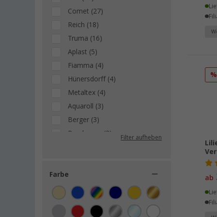
Lie
Comet (27)
Fil
Reich (18)
We
Truma (16)
Aplast (5)
Fiamma (4)
Hünersdorff (4)
Metaltex (4)
Aquaroll (3)
Berger (3)
Pundmann (3)
Filter aufheben
Lil
Barwig (2)
Ver
Elgena (2)
SHURflo (2)
Farbe
ab
TW-DES (2)
Lie
Acquatravel (1)
Fil
Alb Filter (1)