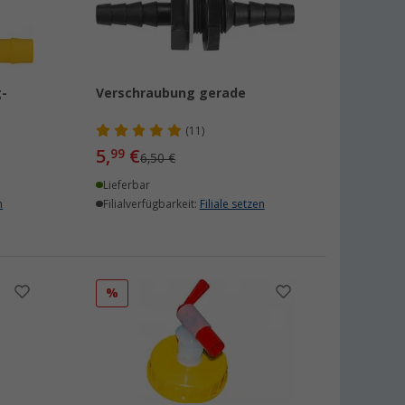
-
Verschraubung gerade
(11)
5,
€
99
6,50 €
Lieferbar
n
Filialverfügbarkeit:
Filiale setzen
%