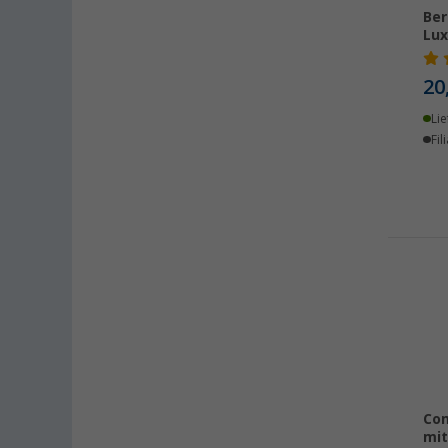
Gütersloh (27)
Ber
Lu
Hamburg (38)
Hannover (30)
20
Heide (27)
Lie
Heidelberg (31)
Fil
Heiligenhafen (38)
Heiligenzimmern (34)
Herten (24)
Hooksiel (27)
Isny im Allgäu (35)
Kaiserslautern (35)
Kerpen (32)
Kesselsdorf (32)
Kiel (32)
Klagenfurt (27)
Com
Klettgau / Erzingen (32)
mit