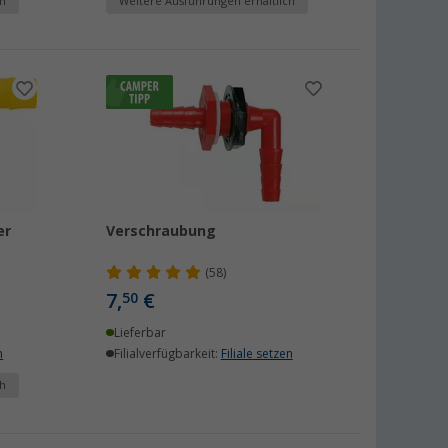
h
Weitere Ausführungen erhältlich
er
Verschraubung
(58)
7,
€
50
Lieferbar
n
Filialverfügbarkeit:
Filiale setzen
h