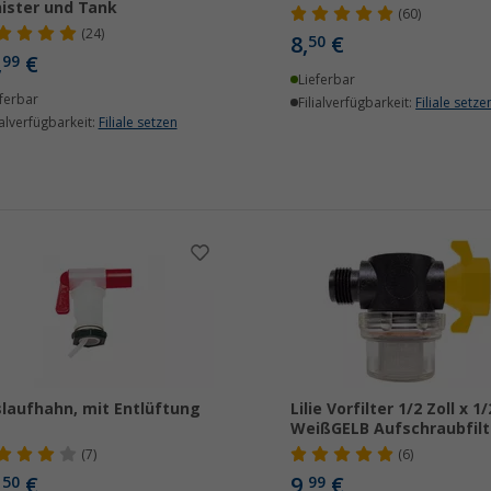
ister und Tank
(60)
(24)
8,
€
50
,
€
99
Lieferbar
ferbar
Filialverfügbarkeit:
Filiale setze
ialverfügbarkeit:
Filiale setzen
laufhahn, mit Entlüftung
Lilie Vorfilter 1/2 Zoll x 1/
WeißGELB Aufschraubfilt
(7)
(6)
,
€
9,
€
50
99