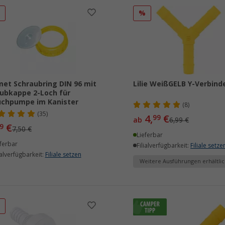
%
%
et Schraubring DIN 96 mit
Lilie WeißGELB Y-Verbind
ubkappe 2-Loch für
chpumpe im Kanister
(8)
(35)
4,
€
99
ab
6,99 €
€
9
7,50 €
Lieferbar
ferbar
Filialverfügbarkeit:
Filiale setze
ialverfügbarkeit:
Filiale setzen
Weitere Ausführungen erhältlic
%