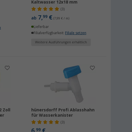
Kaltwasser 12x18 mm
(3)
7,
€
99
ab
(7,99 € / m)
Lieferbar
n
Filialverfügbarkeit:
Filiale setzen
Weitere Ausführungen erhältlich
2 Zoll
hünersdorff Profi Ablasshahn
er
für Wasserkanister
(3)
6,
€
99