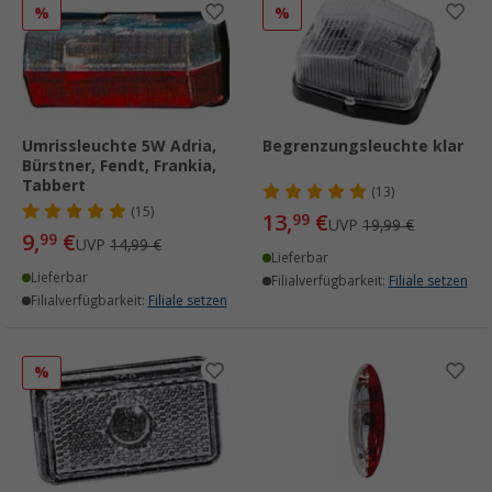
%
%
Umrissleuchte 5W Adria,
Begrenzungsleuchte klar
Bürstner, Fendt, Frankia,
Tabbert
(13)
(15)
13,
€
99
UVP
19,99 €
9,
€
99
UVP
14,99 €
Lieferbar
Lieferbar
Filialverfügbarkeit:
Filiale setzen
Filialverfügbarkeit:
Filiale setzen
%