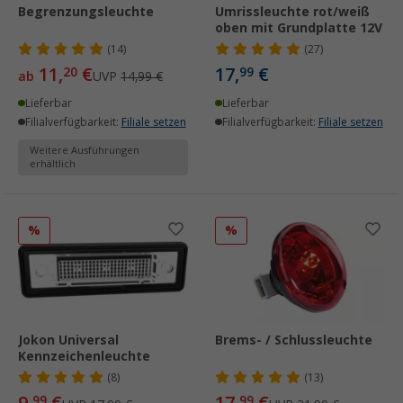
Begrenzungsleuchte
Umrissleuchte rot/weiß
oben mit Grundplatte 12V
(14)
(27)
11,
€
17,
€
20
99
ab
UVP
14,99 €
Lieferbar
Lieferbar
Filialverfügbarkeit:
Filiale setzen
Filialverfügbarkeit:
Filiale setzen
Weitere Ausführungen
erhältlich
%
%
Jokon Universal
Brems- / Schlussleuchte
Kennzeichenleuchte
(8)
(13)
9,
€
17,
€
99
99