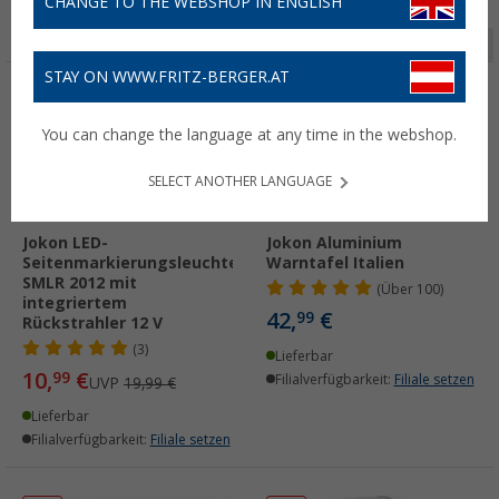
CHANGE TO THE WEBSHOP IN ENGLISH
Seite 1 von 2
STAY ON WWW.FRITZ-BERGER.AT
%
You can change the language at any time in the webshop.
SELECT ANOTHER LANGUAGE
Jokon LED-
Jokon Aluminium
Seitenmarkierungsleuchte
Warntafel Italien
SMLR 2012 mit
(
Über
100)
integriertem
42,
€
99
Rückstrahler 12 V
(3)
Lieferbar
10,
€
99
Filialverfügbarkeit:
Filiale setzen
UVP
19,99 €
Lieferbar
Filialverfügbarkeit:
Filiale setzen