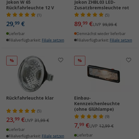
Jokon W 65
Jokon ZHBL03 LED-
Rückfahrleuchte 12 V
Zusatzbremsleuchte rot
(1)
(5)
29,
€
89,
€
99
99
UVP
99,99 €
Lieferbar
Demnächst wieder lieferbar
Filialverfügbarkeit:
Filiale setzen
Filialverfügbarkeit:
Filiale setzen
%
%
Rückfahrleuchte klar
Einbau-
Kennzeichenleuchte
(ohne Glühlampe)
(5)
(9)
23,
€
99
UVP
31,99 €
7,
€
99
UVP
12,99 €
Lieferbar
Lieferbar
Filialverfügbarkeit:
Filiale setzen