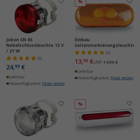
%
Jokon SN 65
Einbau
Nebelschlussleuchte 12 V
Seitenmarkierungsleuchte
/ 21 W
(5)
(3)
13,
€
99
UVP
14,99 €
24,
€
99
Lieferbar
Lieferbar
Filialverfügbarkeit:
Filiale setzen
Filialverfügbarkeit:
Filiale setzen
%