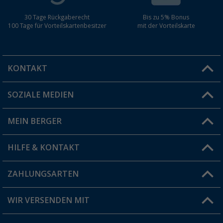
30 Tage Rückgaberecht
Bis zu 5% Bonus
100 Tage für Vorteilskartenbesitzer
mit der Vorteilskarte
KONTAKT
SOZIALE MEDIEN
Du hast eine Frage?
MEIN BERGER
Filiale finden
HILFE & KONTAKT
Vorteilskarte
Blog
ZAHLUNGSARTEN
FAQ & Kontakt
Produkttester
Versandinformationen
WIR VERSENDEN MIT
Jobs & Karriere
Click & Collect