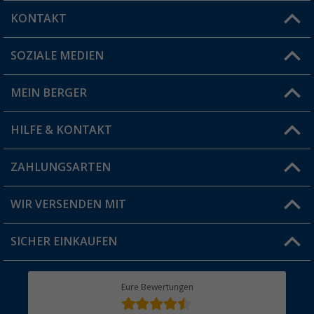
KONTAKT
SOZIALE MEDIEN
Du hast eine Frage?
MEIN BERGER
Filiale finden
HILFE & KONTAKT
Vorteilskarte
Blog
ZAHLUNGSARTEN
FAQ & Kontakt
Produkttester
Versandinformationen
WIR VERSENDEN MIT
Jobs & Karriere
Click & Collect
SICHER EINKAUFEN
Geschenkgutschein
Rücksendung
Berger Bewusst
Eure Bewertungen
Bestellstatus
Über uns