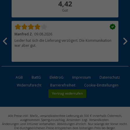
4,42
Hauptkatalog
Gut
Händler werden
Manfred Z.
09.08.2026
And
Leider hat sich die Lieferung verzögert. Die Kommunikation
Sch
war aber gut.
AGB
BattG
ElektroG
Impressum
Datenschutz
Widerrufsrecht
Barrierefreiheit
Cookie-Einstellungen
Vertrag widerrufen
Alle Preise inkl. MwSt., versandkostenfreie Lieferung ab 100 € innerhalb Österreich,
ausgenommen Sperrgutzuschlag. Ansonsten zzgl. Versandkosten.
Änderungen und Irrtümer vorbehalten. Abbildungen ähnlich. Nur solange der Vorrat reicht.
Die durchgestrichenen Preise entsprechen dem bisherigen Preis bei Berger.