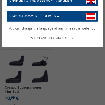
CHANGE TO THE WEBSHOP IN ENGLISH
STAY ON WWW.FRITZ-BERGER.AT
Crespo Ersatzbezug zu
Crespo Ersatzbezug zu
Faltschrank AL-105
Faltschrank AL-101
You can change the language at any time in the webshop.
14,
€
14,
€
99
99
SELECT ANOTHER LANGUAGE
Lieferbar
Lieferbar
Filialverfügbarkeit:
Filiale setzen
Filialverfügbarkeit:
Filiale setzen
Crespo Bodenschoner
(4er Set)
10,
€
99