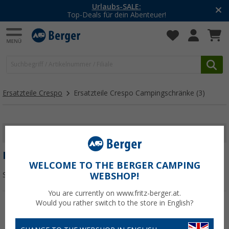
Urlaubs-SALE:
Top-Deals für dein Abenteuer!
Ersatzteile Crespo
Ersatzteile Crespo Campingschränke
(3)
FILTER ANZEIGEN
ERSATZTEILE CRESPO CAMPINGSCHRÄNKE
WELCOME TO THE BERGER CAMPING
Sortieren:
WEBSHOP!
You are currently on www.fritz-berger.at.
Would you rather switch to the store in English?